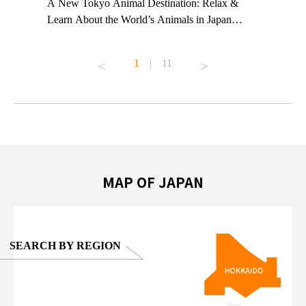
t TeamLab
A New Tokyo Animal Destination: Relax &
Shohei Oh
ng their
Learn About the World’s Animals in Japan
Other Jap
t to
#pr #japankuru #anitouch #anitouchtokyodome
From Kow
o see it for
#capybara #capybaracafe #animalcafe #tokyotrip
#pr #japa
1
|
11
#japantrip #카피바라 #애니터치 #아이와가볼
#kowa #sy
ink in bio)
만한곳 #도쿄여행 #가족여행 #東京旅遊 #東
#preworko
ex #kyoto
京親子景點 #日本動物互動體驗 #水豚泡澡 #
#japan
東京巨蛋城 #เที่ยวญี่ปุ่น2025 #ที่เที่ยว
#오타니쇼
on view of
ครอบครัว #สวนสัตว์ในร่ม #TokyoDomeCity
本旅遊 #運
oto ®
#anitouchtokyodome
ญี่ปุ่น #เ
#ผลิตภัณฑ์
MAP OF JAPAN
SEARCH BY REGION