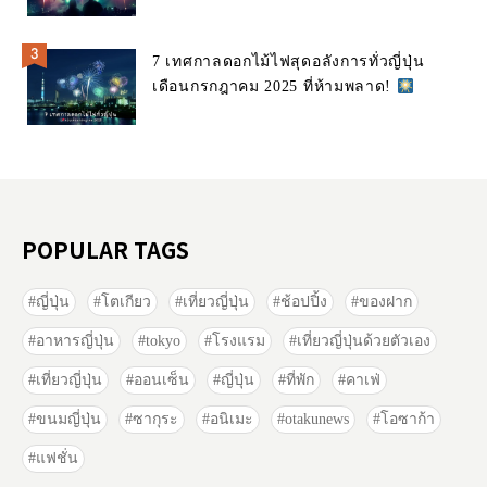
7 เทศกาลดอกไม้ไฟสุดอลังการทั่วญี่ปุ่น
เดือนกรกฎาคม 2025 ที่ห้ามพลาด!
POPULAR TAGS
ญี่ปุ่น
โตเกียว
เที่ยวญี่ปุ่น
ช้อปปิ้ง
ของฝาก
อาหารญี่ปุ่น
tokyo
โรงแรม
เที่ยวญี่ปุ่นด้วยตัวเอง
เที่ยวญี่ปุ่น
ออนเซ็น
ญี่ปุ่น
ที่พัก
คาเฟ่
ขนมญี่ปุ่น
ซากุระ
อนิเมะ
otakunews
โอซาก้า
แฟชั่น