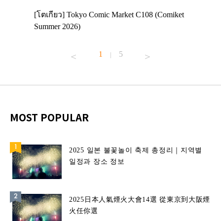
 Enjoy
[โตเกียว] Tokyo Comic Market C108 (Comiket
อีเวนต์น่
ฟสาย
Summer 2026)
ศาลเจ้าค
้านอาหาร
1
5
|
MOST POPULAR
2025 일본 불꽃놀이 축제 총정리｜지역별
일정과 장소 정보
2025日本人氣煙火大會14選 從東京到大阪煙
火任你選