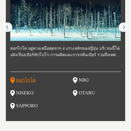
ี่สุด
ฮอกไกโด อยู่ทางเหนือสุดจาก 4 เกาะหลักของญี่ปุ่น บริเวณนี้โด่
นิกิ อยู่ทางตะวันตกเฉียงใต้ของฮอกไกโด ห่างจากโอตารุประมา
นิเซโกะ ห่างจากสนามบิน New Chitose ประมาณ 2 ชั่วโมง ตั้งอ
โอตารุ คือเมืองที่อยู่ทางตะวันตกของฮอกไกโด ใช้เวลาเดินทาง
ซับโปโร ตั้งอยู่ทางตะวันตกเฉียงใต้ของฮอกไกโด เป็นศูนย์กลา
โทโฮค
จังหว
จังหว
จังหว
หตุกา
งดังเรื่องเบียร์ซัปโปโร การผลิตและการกลั่นเบียร์ รวมถึงเทศกา
ณ 30 นาที นิกิเป็นเมืองเล็กๆที่อุดมสมบูรณ์ไปด้วยธรรมชาติ น้ำ
ยู่ทางตะวันตกของฮอกไกโด เป็นหนึ่งในสถานที่ที่มีรีสอร์ทในฤดู
จากสถานีซัปโปโรประมาณ 30 นาที ในช่วงศตวรรษที่ 19-20 กิจ
งของการเมืองและเศรษฐกิจของฮอกไกโด มีสนามบินชินจิโตะเ
ปลูกพ
กเป็น
ผู้คน
คโทโฮ
ที่วัฒ
ลหิมะ และอุทยานแห่งชาติที่สวยงาม และยังเหมาะกับเหล่านักชิ
สะอาด อากาศบริสุทธิ์ ทำให้สวนผลไม้ของที่นี่มีชื่อเสียง ไม่ว่าจ
หนาวที่ดีที่สุด และยังเป็นจุดที่ชาวต่างชาติมักแวะมาเยี่ยมเยียน
การการค้าขายและการประมงรุ่งเรืองมาก โดยอาคารที่สร้างใน
สะ (New Chitose Airport) ที่รองรับเที่ยวบินจากเมืองใหญ่อย่างโ
ดงาม 
องจัง
ะที่ 
ปุ่น 
กิวหล
มทั้งหลาย ไม่ว่าจะเป็น มันฝรั่งที่ปลูกในฮอกไกโด แคนตาลูป ผลิ
ะเป็น เชอร์รี่ มะเขือเทศ และองุ่น มีโรงกลั่นไวน์ และกลายเป็น
เพราะหิมะของที่นี่มีคุณภาพสูง นุ่มละเอียดดุจผงแป้ง ที่ไม่ว่านัก
สมัยนั้นก็กลายเป็นสถานที่ท่องเที่ยว ย่านคลองโอตารุ ในปัจจุบัน
ตเกียว โอซาก้า และเที่ยวบินจากต่างประเทศ ในเดือนกุมภาพัน
มัยเอ
ของหิ
ยนจาก
 นอกจ
ตภัณฑ์จากนม ซุปแกงกะหรี่ และมิโซะราเมน
สถาที่ที่มีชื่อเสียงในเรื่องของอาหารและไวน์ในเวลาไม่นาน
สกี นักสโนว์บอร์ด รุ่นเล็กรุ่นใหญ่ ต้องกลับมาซ้ำ นอกจากนี้ยังมี
เนื่องจากในอดีตที่นีเป็นศูนย์กลางของการประมง ทำให้มีร้านซู
ธ์ของทุกปี จะมีการจัดเทศกาลหิมะขึ้นที่สวนโอโดริ (Odori Park)
ort (พ
นี้ยัง
และเท
ฮอกไกโด
NIKI
โ
อาหารอร่อย และออนเซ็นวิวสวยอีกด้วย
ชิกว่า 100 ร้าน ให้เราได้เลือกชิมซูชิสดใหม่ ที่มีคนต่อแถวยาวบ
หนึ่งในงานเทศกาลที่ใหญ่ที่สุดของฮอกไกโด และยังขึ้นชื่อเรื่อง
ยรูป 
ริเวณถนนซูชิ (Sushi Street)
อาหารอร่อย ทั้งราเมน เนื้อแกะย่าง ซุปแกงกะหรี่ และอาหารทะ
นบนถ
NISEKO
OTARU
ฟุ
เล
นี้ยัง
น
SAPPORO
อ