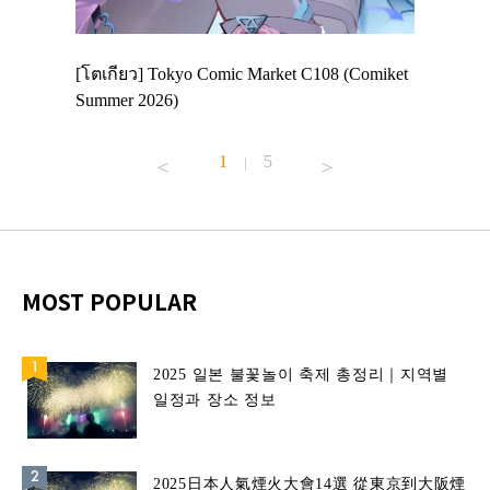
 Enjoy
[โตเกียว] Tokyo Comic Market C108 (Comiket
อีเวนต์น่
ฟสาย
Summer 2026)
ศาลเจ้าค
้านอาหาร
1
5
|
MOST POPULAR
2025 일본 불꽃놀이 축제 총정리｜지역별
일정과 장소 정보
2025日本人氣煙火大會14選 從東京到大阪煙