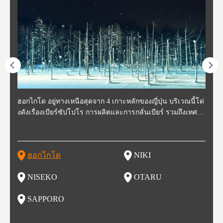
ี่สุด
ฮอกไกโด อยู่ทางเหนือสุดจาก 4 เกาะหลักของญี่ปุ่น บริเวณนี้โด่
นิกิ อยู่ทางตะวันตกเฉียงใต้ของฮอกไกโด ห่างจากโอตารุประมา
นิเซโกะ ห่างจากสนามบิน New Chitose ประมาณ 2 ชั่วโมง ตั้งอ
โอตารุ คือเมืองที่อยู่ทางตะวันตกของฮอกไกโด ใช้เวลาเดินทาง
ซับโปโร ตั้งอยู่ทางตะวันตกเฉียงใต้ของฮอกไกโด เป็นศูนย์กลา
โทโฮค
จังหว
จังหว
จังหว
หตุกา
งดังเรื่องเบียร์ซัปโปโร การผลิตและการกลั่นเบียร์ รวมถึงเทศกา
ณ 30 นาที นิกิเป็นเมืองเล็กๆที่อุดมสมบูรณ์ไปด้วยธรรมชาติ น้ำ
ยู่ทางตะวันตกของฮอกไกโด เป็นหนึ่งในสถานที่ที่มีรีสอร์ทในฤดู
จากสถานีซัปโปโรประมาณ 30 นาที ในช่วงศตวรรษที่ 19-20 กิจ
งของการเมืองและเศรษฐกิจของฮอกไกโด มีสนามบินชินจิโตะเ
ปลูกพ
กเป็น
ผู้คน
คโทโฮ
ที่วัฒ
ลหิมะ และอุทยานแห่งชาติที่สวยงาม และยังเหมาะกับเหล่านักชิ
สะอาด อากาศบริสุทธิ์ ทำให้สวนผลไม้ของที่นี่มีชื่อเสียง ไม่ว่าจ
หนาวที่ดีที่สุด และยังเป็นจุดที่ชาวต่างชาติมักแวะมาเยี่ยมเยียน
การการค้าขายและการประมงรุ่งเรืองมาก โดยอาคารที่สร้างใน
สะ (New Chitose Airport) ที่รองรับเที่ยวบินจากเมืองใหญ่อย่างโ
ดงาม 
องจัง
ะที่ 
ปุ่น 
กิวหล
มทั้งหลาย ไม่ว่าจะเป็น มันฝรั่งที่ปลูกในฮอกไกโด แคนตาลูป ผลิ
ะเป็น เชอร์รี่ มะเขือเทศ และองุ่น มีโรงกลั่นไวน์ และกลายเป็น
เพราะหิมะของที่นี่มีคุณภาพสูง นุ่มละเอียดดุจผงแป้ง ที่ไม่ว่านัก
สมัยนั้นก็กลายเป็นสถานที่ท่องเที่ยว ย่านคลองโอตารุ ในปัจจุบัน
ตเกียว โอซาก้า และเที่ยวบินจากต่างประเทศ ในเดือนกุมภาพัน
มัยเอ
ของหิ
ยนจาก
 นอกจ
ตภัณฑ์จากนม ซุปแกงกะหรี่ และมิโซะราเมน
สถาที่ที่มีชื่อเสียงในเรื่องของอาหารและไวน์ในเวลาไม่นาน
สกี นักสโนว์บอร์ด รุ่นเล็กรุ่นใหญ่ ต้องกลับมาซ้ำ นอกจากนี้ยังมี
เนื่องจากในอดีตที่นีเป็นศูนย์กลางของการประมง ทำให้มีร้านซู
ธ์ของทุกปี จะมีการจัดเทศกาลหิมะขึ้นที่สวนโอโดริ (Odori Park)
ort (พ
นี้ยัง
และเท
ฮอกไกโด
NIKI
โ
อาหารอร่อย และออนเซ็นวิวสวยอีกด้วย
ชิกว่า 100 ร้าน ให้เราได้เลือกชิมซูชิสดใหม่ ที่มีคนต่อแถวยาวบ
หนึ่งในงานเทศกาลที่ใหญ่ที่สุดของฮอกไกโด และยังขึ้นชื่อเรื่อง
ยรูป 
ริเวณถนนซูชิ (Sushi Street)
อาหารอร่อย ทั้งราเมน เนื้อแกะย่าง ซุปแกงกะหรี่ และอาหารทะ
นบนถ
NISEKO
OTARU
ฟุ
เล
นี้ยัง
น
SAPPORO
อ