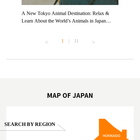
t TeamLab
A New Tokyo Animal Destination: Relax &
Shohei Oh
ng their
Learn About the World’s Animals in Japan
Other Jap
t to
#pr #japankuru #anitouch #anitouchtokyodome
From Kow
o see it for
#capybara #capybaracafe #animalcafe #tokyotrip
#pr #japa
1
|
11
#japantrip #카피바라 #애니터치 #아이와가볼
#kowa #sy
ink in bio)
만한곳 #도쿄여행 #가족여행 #東京旅遊 #東
#preworko
ex #kyoto
京親子景點 #日本動物互動體驗 #水豚泡澡 #
#japan
東京巨蛋城 #เที่ยวญี่ปุ่น2025 #ที่เที่ยว
#오타니쇼
on view of
ครอบครัว #สวนสัตว์ในร่ม #TokyoDomeCity
本旅遊 #運
oto ®
#anitouchtokyodome
ญี่ปุ่น #เ
#ผลิตภัณฑ์
MAP OF JAPAN
SEARCH BY REGION