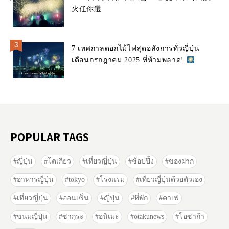
火任你選
7 เทศกาลดอกไม้ไฟสุดอลังการทั่วญี่ปุ่น
เดือนกรกฎาคม 2025 ที่ห้ามพลาด!
POPULAR TAGS
ญี่ปุ่น
โตเกียว
เที่ยวญี่ปุ่น
ช้อปปิ้ง
ของฝาก
อาหารญี่ปุ่น
tokyo
โรงแรม
เที่ยวญี่ปุ่นด้วยตัวเอง
เที่ยวญี่ปุ่น
ออนเซ็น
ญี่ปุ่น
ที่พัก
คาเฟ่
ขนมญี่ปุ่น
ซากุระ
อนิเมะ
otakunews
โอซาก้า