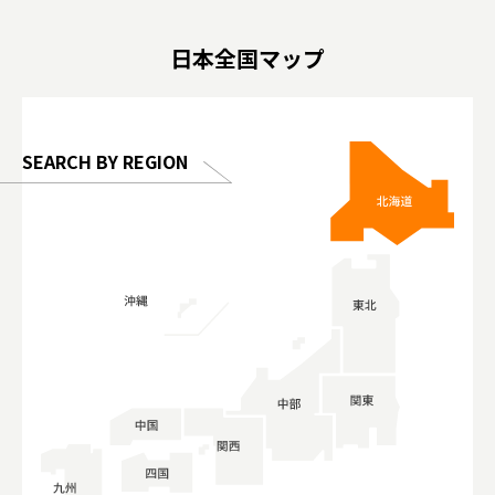
 #artnews
เที่ยวครอบครัว #สวนสัตว์ในร่ม
能量 #運動飲品 
hibition
#TokyoDomeCity #anitouchtokyodome
ออกกำลังก
日本全国マップ
o, 2025,
#อาหารเสร
 Gallery
SEARCH BY REGION