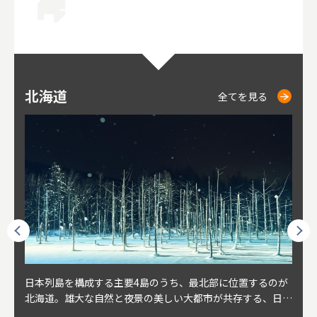
北海道
ニセコ
仁木
小樽
札幌
東
山
福
秋
全てを見る
全てを見る
全てを見る
全てを見る
全てを見る
球王朝
日本列島を構成する主要4島のうち、最北部に位置するのが
北海道の西部に位置し、札幌や新千歳空港から約2時間の距
北海道の南西部に位置し、小樽から約30分の距離。上質な
北海道の西武に位置し、札幌駅から約30分の距離。19世紀
北海道の南西部に位置し、政治と経済の中心都市。最寄り空
東北
東北
日本
東北
り、今
北海道。雄大な自然と夜景の美しい大都市が共存する、日本
離にあるニセコ。日本を代表する国際的スノーリゾート地と
土と水と空気に囲まれた豊かな自然環境から果樹栽培が盛ん
～20世紀前半にかけて、貿易港やニシン漁の拠点として港
港は新千歳空港で、東京や大阪など、国内の主要都市や海外
らな
めと
方の
財が
す。美
屈指の人気観光地。道内には見どころが多数あり、行く度に
して外国人からも注目されている。人気の秘密は、雪質。世
な小さな町。さくらんぼ、ぶどう、ミニトマトなどが主に栽
を中心に繁栄。その当時に作られた建物や倉庫が今なおその
に路線を持つ。毎年2月に大通公園で開催される「さっぽろ
自然
山ス
会津
北三