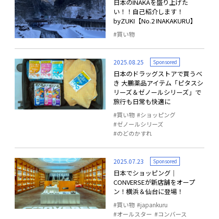
日本のINAKAを盛り上げた
い！！自己紹介します！
byZUKI【No.2 INAKAKURU】
買い物
2025.08.25
Sponsored
日本のドラッグストアで買うべ
き 大鵬薬品アイテム「ピタスシ
リーズ＆ゼノールシリーズ」で
旅行も日常も快適に
買い物
ショッピング
ゼノールシリーズ
のどのかすれ
2025.07.23
Sponsored
日本でショッピング｜
CONVERSEが新店舗をオープ
ン！横浜＆仙台に登場！
買い物
japankuru
オールスター
コンバース