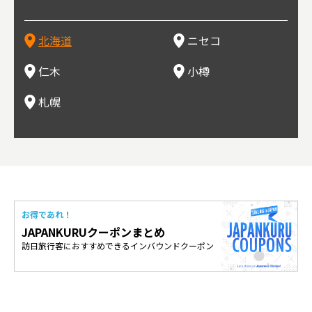
源にも
新しい魅力に出会える場所です。新鮮魚介やジンギスカン、
界トップクラスの「パウダースノー」は、スキー初心者から
培されている。最近では、ワイナリーの発展により、食とワ
ままの姿で残っている小樽運河沿いは、北海道を代表する人
雪祭り」は、北海道の一大イベントとして世界的にも有名。
山海
近年
ター
今で
乳製品、ビールなど、グルメも必見！
上級者までを虜にし、リピーターが後を絶たない。魅力はそ
インが楽しめる町として人気が上がっている。隣の余市町と
気の観光スポット。漁港で栄えた小樽だからこそ、食べて欲
ラーメンをはじめ、ジンギスカン、スープカレーなど札幌を
むこ
氷。
を中
8年
北海道
ニセコ
れだけではなく、北海道ならではのグルメや温泉などが楽し
の共同のワインツーリズムは、ぶどう畑やワイン造りに触れ
しいのが新鮮な海産物を使用した寿司。小樽市内には100軒
代表するグルメや北海道ならではの新鮮な海鮮丼、寿司、農
寺、
側に
無形
め、旅行気分を味わえることも人気の理由。
、ワイン生産者と出会い、その土地の風土や文化を感じるこ
以上の寿司屋があり、寿司屋が並ぶ小樽寿司屋通りもある。
産物が楽しめる食の宝庫として知られる町。
写真
多方
って
仁木
小樽
とをできるとして注目されている。
米沢
も。
場ス
札幌
お得であれ！
JAPANKURUクーポンまとめ
訪日旅行客におすすめできるインバウンドクーポン