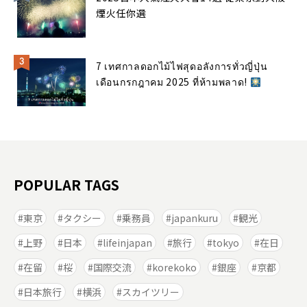
煙火任你選
7 เทศกาลดอกไม้ไฟสุดอลังการทั่วญี่ปุ่น
เดือนกรกฎาคม 2025 ที่ห้ามพลาด!
POPULAR TAGS
東京
タクシー
乗務員
japankuru
観光
上野
日本
lifeinjapan
旅行
tokyo
在日
在留
桜
国際交流
korekoko
銀座
京都
日本旅行
横浜
スカイツリー