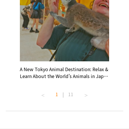
? At
A New Tokyo Animal Destination: Relax &
Shohei O
ollective
Learn About the World’s Animals in Japan
Products
ive art
#pr #japankuru #anitouch
Recomme
t capital.
#anitouchtokyodome #capybara
#pr #jap
1
|
11
lves this
#capybaracafe #animalcafe #tokyotrip
#kowa #s
#japantrip #카피바라 #애니터치 #아이와
#prewor
.com!
가볼만한곳 #도쿄여행 #가족여행 #東京旅
#tokyos
遊 #東京親子景點 #日本動物互動體驗 #水
일본이온음
biovortex
豚泡澡 #東京巨蛋城 #เที่ยวญี่ปุ่น2025 #ที่
와 #興和