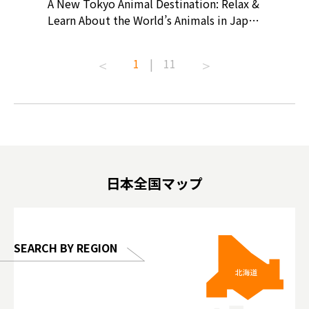
? At
A New Tokyo Animal Destination: Relax &
Shohei O
ollective
Learn About the World’s Animals in Japan
Products
ive art
#pr #japankuru #anitouch
Recomme
t capital.
#anitouchtokyodome #capybara
#pr #jap
1
|
11
lves this
#capybaracafe #animalcafe #tokyotrip
#kowa #s
#japantrip #카피바라 #애니터치 #아이와
#prewor
.com!
가볼만한곳 #도쿄여행 #가족여행 #東京旅
#tokyos
遊 #東京親子景點 #日本動物互動體驗 #水
일본이온음
biovortex
豚泡澡 #東京巨蛋城 #เที่ยวญี่ปุ่น2025 #ที่
와 #興和
 #artnews
เที่ยวครอบครัว #สวนสัตว์ในร่ม
能量 #運動飲品 
hibition
#TokyoDomeCity #anitouchtokyodome
ออกกำลังก
日本全国マップ
o, 2025,
#อาหารเสร
 Gallery
SEARCH BY REGION