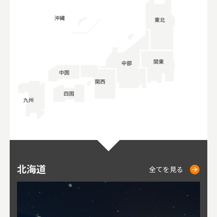
北海道
ニセコ
仁木
小樽
札幌
東
山
福
秋
全てを見る
全てを見る
全てを見る
全てを見る
全てを見る