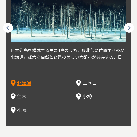
球王朝
日本列島を構成する主要4島のうち、最北部に位置するのが
北海道の西部に位置し、札幌や新千歳空港から約2時間の距
北海道の南西部に位置し、小樽から約30分の距離。上質な
北海道の西武に位置し、札幌駅から約30分の距離。19世紀
北海道の南西部に位置し、政治と経済の中心都市。最寄り空
東北
東北
日本
東北
り、今
北海道。雄大な自然と夜景の美しい大都市が共存する、日本
離にあるニセコ。日本を代表する国際的スノーリゾート地と
土と水と空気に囲まれた豊かな自然環境から果樹栽培が盛ん
～20世紀前半にかけて、貿易港やニシン漁の拠点として港
港は新千歳空港で、東京や大阪など、国内の主要都市や海外
らな
めと
方の
財が
す。美
屈指の人気観光地。道内には見どころが多数あり、行く度に
して外国人からも注目されている。人気の秘密は、雪質。世
な小さな町。さくらんぼ、ぶどう、ミニトマトなどが主に栽
を中心に繁栄。その当時に作られた建物や倉庫が今なおその
に路線を持つ。毎年2月に大通公園で開催される「さっぽろ
自然
山ス
会津
北三
源にも
新しい魅力に出会える場所です。新鮮魚介やジンギスカン、
界トップクラスの「パウダースノー」は、スキー初心者から
培されている。最近では、ワイナリーの発展により、食とワ
ままの姿で残っている小樽運河沿いは、北海道を代表する人
雪祭り」は、北海道の一大イベントとして世界的にも有名。
山海
近年
ター
今で
乳製品、ビールなど、グルメも必見！
上級者までを虜にし、リピーターが後を絶たない。魅力はそ
インが楽しめる町として人気が上がっている。隣の余市町と
気の観光スポット。漁港で栄えた小樽だからこそ、食べて欲
ラーメンをはじめ、ジンギスカン、スープカレーなど札幌を
むこ
氷。
を中
8年
北海道
ニセコ
れだけではなく、北海道ならではのグルメや温泉などが楽し
の共同のワインツーリズムは、ぶどう畑やワイン造りに触れ
しいのが新鮮な海産物を使用した寿司。小樽市内には100軒
代表するグルメや北海道ならではの新鮮な海鮮丼、寿司、農
寺、
側に
無形
め、旅行気分を味わえることも人気の理由。
、ワイン生産者と出会い、その土地の風土や文化を感じるこ
以上の寿司屋があり、寿司屋が並ぶ小樽寿司屋通りもある。
産物が楽しめる食の宝庫として知られる町。
写真
多方
って
仁木
小樽
とをできるとして注目されている。
米沢
も。
場ス
札幌