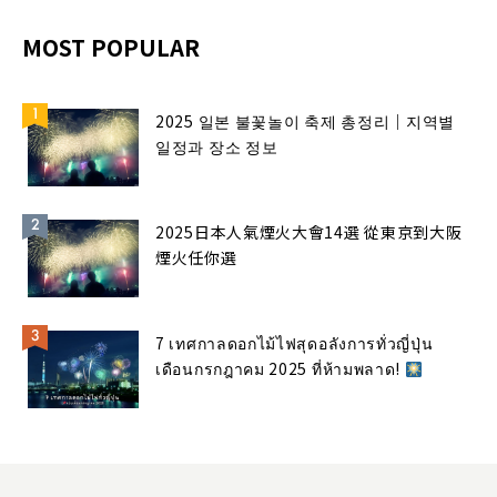
MOST POPULAR
2025 일본 불꽃놀이 축제 총정리｜지역별
일정과 장소 정보
2025日本人氣煙火大會14選 從東京到大阪
煙火任你選
7 เทศกาลดอกไม้ไฟสุดอลังการทั่วญี่ปุ่น
เดือนกรกฎาคม 2025 ที่ห้ามพลาด!