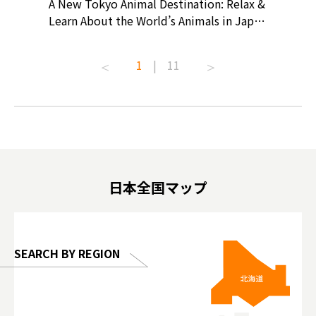
? At
A New Tokyo Animal Destination: Relax &
Shohei O
ollective
Learn About the World’s Animals in Japan
Products
ive art
#pr #japankuru #anitouch
Recomme
t capital.
#anitouchtokyodome #capybara
#pr #jap
1
|
11
lves this
#capybaracafe #animalcafe #tokyotrip
#kowa #s
#japantrip #카피바라 #애니터치 #아이와
#prewor
.com!
가볼만한곳 #도쿄여행 #가족여행 #東京旅
#tokyos
遊 #東京親子景點 #日本動物互動體驗 #水
일본이온음
biovortex
豚泡澡 #東京巨蛋城 #เที่ยวญี่ปุ่น2025 #ที่
와 #興和
 #artnews
เที่ยวครอบครัว #สวนสัตว์ในร่ม
能量 #運動飲品 
hibition
#TokyoDomeCity #anitouchtokyodome
ออกกำลังก
日本全国マップ
o, 2025,
#อาหารเสร
 Gallery
SEARCH BY REGION