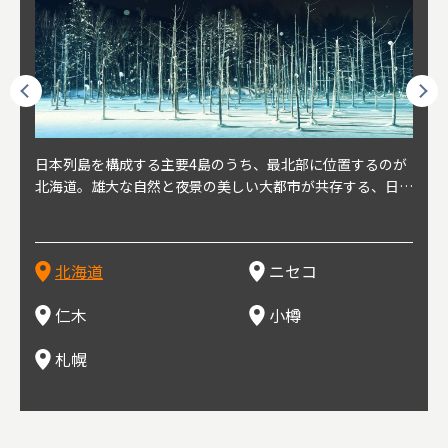
球王朝
日本列島を構成する主要4島のうち、最北部に位置するのが
北海道の西部に位置し、札幌や新千歳空港から約2時間の距
北海道の南西部に位置し、小樽から約30分の距離。上質な
北海道の西武に位置し、札幌駅から約30分の距離。19世紀
北海道の南西部に位置し、政治と経済の中心都市。最寄り空
東北
東北
日本
東北
り、今
北海道。雄大な自然と夜景の美しい大都市が共存する、日本
離にあるニセコ。日本を代表する国際的スノーリゾート地と
土と水と空気に囲まれた豊かな自然環境から果樹栽培が盛ん
～20世紀前半にかけて、貿易港やニシン漁の拠点として港
港は新千歳空港で、東京や大阪など、国内の主要都市や海外
らな
めと
方の
財が
す。美
屈指の人気観光地。道内には見どころが多数あり、行く度に
して外国人からも注目されている。人気の秘密は、雪質。世
な小さな町。さくらんぼ、ぶどう、ミニトマトなどが主に栽
を中心に繁栄。その当時に作られた建物や倉庫が今なおその
に路線を持つ。毎年2月に大通公園で開催される「さっぽろ
自然
山ス
会津
北三
源にも
新しい魅力に出会える場所です。新鮮魚介やジンギスカン、
界トップクラスの「パウダースノー」は、スキー初心者から
培されている。最近では、ワイナリーの発展により、食とワ
ままの姿で残っている小樽運河沿いは、北海道を代表する人
雪祭り」は、北海道の一大イベントとして世界的にも有名。
山海
近年
ター
今で
乳製品、ビールなど、グルメも必見！
上級者までを虜にし、リピーターが後を絶たない。魅力はそ
インが楽しめる町として人気が上がっている。隣の余市町と
気の観光スポット。漁港で栄えた小樽だからこそ、食べて欲
ラーメンをはじめ、ジンギスカン、スープカレーなど札幌を
むこ
氷。
を中
8年
北海道
ニセコ
れだけではなく、北海道ならではのグルメや温泉などが楽し
の共同のワインツーリズムは、ぶどう畑やワイン造りに触れ
しいのが新鮮な海産物を使用した寿司。小樽市内には100軒
代表するグルメや北海道ならではの新鮮な海鮮丼、寿司、農
寺、
側に
無形
め、旅行気分を味わえることも人気の理由。
、ワイン生産者と出会い、その土地の風土や文化を感じるこ
以上の寿司屋があり、寿司屋が並ぶ小樽寿司屋通りもある。
産物が楽しめる食の宝庫として知られる町。
写真
多方
って
仁木
小樽
とをできるとして注目されている。
米沢
も。
場ス
札幌