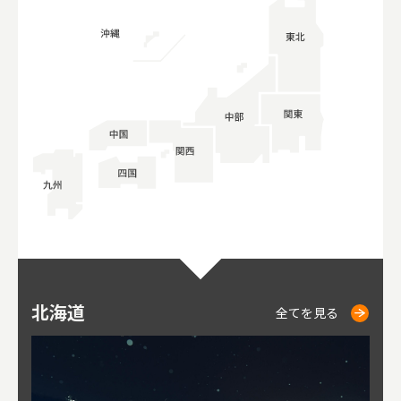
北海道
ニセコ
仁木
小樽
札幌
東
山
福
秋
全てを見る
全てを見る
全てを見る
全てを見る
全てを見る