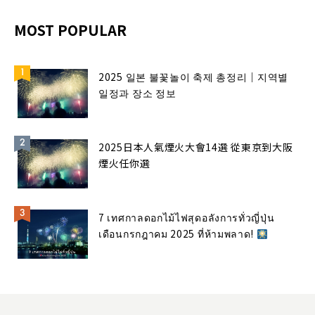
MOST POPULAR
2025 일본 불꽃놀이 축제 총정리｜지역별
일정과 장소 정보
2025日本人氣煙火大會14選 從東京到大阪
煙火任你選
7 เทศกาลดอกไม้ไฟสุดอลังการทั่วญี่ปุ่น
เดือนกรกฎาคม 2025 ที่ห้ามพลาด!