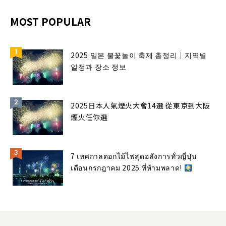
MOST POPULAR
2025 일본 불꽃놀이 축제 총정리｜지역별
일정과 장소 정보
2025日本人氣煙火大會14選 從東京到大阪
煙火任你選
7 เทศกาลดอกไม้ไฟสุดอลังการทั่วญี่ปุ่น
เดือนกรกฎาคม 2025 ที่ห้ามพลาด!