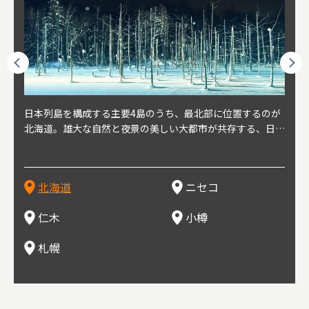
球王朝
日本列島を構成する主要4島のうち、最北部に位置するのが
北海道の西部に位置し、札幌や新千歳空港から約2時間の距
北海道の南西部に位置し、小樽から約30分の距離。上質な
北海道の西武に位置し、札幌駅から約30分の距離。19世紀
北海道の南西部に位置し、政治と経済の中心都市。最寄り空
東北
東北
日本
東北
り、今
北海道。雄大な自然と夜景の美しい大都市が共存する、日本
離にあるニセコ。日本を代表する国際的スノーリゾート地と
土と水と空気に囲まれた豊かな自然環境から果樹栽培が盛ん
～20世紀前半にかけて、貿易港やニシン漁の拠点として港
港は新千歳空港で、東京や大阪など、国内の主要都市や海外
らな
めと
方の
財が
す。美
屈指の人気観光地。道内には見どころが多数あり、行く度に
して外国人からも注目されている。人気の秘密は、雪質。世
な小さな町。さくらんぼ、ぶどう、ミニトマトなどが主に栽
を中心に繁栄。その当時に作られた建物や倉庫が今なおその
に路線を持つ。毎年2月に大通公園で開催される「さっぽろ
自然
山ス
会津
北三
源にも
新しい魅力に出会える場所です。新鮮魚介やジンギスカン、
界トップクラスの「パウダースノー」は、スキー初心者から
培されている。最近では、ワイナリーの発展により、食とワ
ままの姿で残っている小樽運河沿いは、北海道を代表する人
雪祭り」は、北海道の一大イベントとして世界的にも有名。
山海
近年
ター
今で
乳製品、ビールなど、グルメも必見！
上級者までを虜にし、リピーターが後を絶たない。魅力はそ
インが楽しめる町として人気が上がっている。隣の余市町と
気の観光スポット。漁港で栄えた小樽だからこそ、食べて欲
ラーメンをはじめ、ジンギスカン、スープカレーなど札幌を
むこ
氷。
を中
8年
北海道
ニセコ
れだけではなく、北海道ならではのグルメや温泉などが楽し
の共同のワインツーリズムは、ぶどう畑やワイン造りに触れ
しいのが新鮮な海産物を使用した寿司。小樽市内には100軒
代表するグルメや北海道ならではの新鮮な海鮮丼、寿司、農
寺、
側に
無形
め、旅行気分を味わえることも人気の理由。
、ワイン生産者と出会い、その土地の風土や文化を感じるこ
以上の寿司屋があり、寿司屋が並ぶ小樽寿司屋通りもある。
産物が楽しめる食の宝庫として知られる町。
写真
多方
って
仁木
小樽
とをできるとして注目されている。
米沢
も。
場ス
札幌