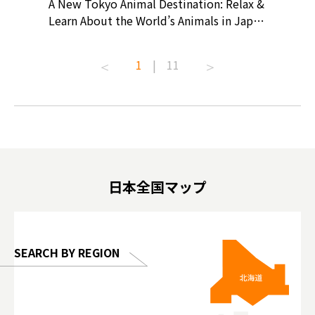
? At
A New Tokyo Animal Destination: Relax &
Shohei O
ollective
Learn About the World’s Animals in Japan
Products
ive art
#pr #japankuru #anitouch
Recomme
t capital.
#anitouchtokyodome #capybara
#pr #jap
1
|
11
lves this
#capybaracafe #animalcafe #tokyotrip
#kowa #s
#japantrip #카피바라 #애니터치 #아이와
#prewor
.com!
가볼만한곳 #도쿄여행 #가족여행 #東京旅
#tokyos
遊 #東京親子景點 #日本動物互動體驗 #水
일본이온음
biovortex
豚泡澡 #東京巨蛋城 #เที่ยวญี่ปุ่น2025 #ที่
와 #興和
 #artnews
เที่ยวครอบครัว #สวนสัตว์ในร่ม
能量 #運動飲品 
hibition
#TokyoDomeCity #anitouchtokyodome
ออกกำลังก
日本全国マップ
o, 2025,
#อาหารเสร
 Gallery
SEARCH BY REGION