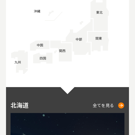
北海道
ニセコ
仁木
小樽
札幌
東
山
福
秋
全てを見る
全てを見る
全てを見る
全てを見る
全てを見る