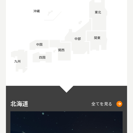
北海道
ニセコ
仁木
小樽
札幌
東
山
福
秋
全てを見る
全てを見る
全てを見る
全てを見る
全てを見る