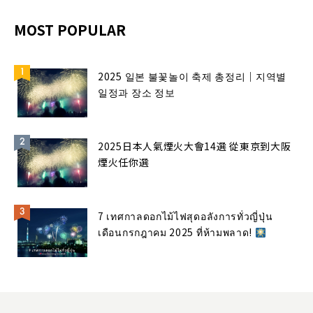
MOST POPULAR
2025 일본 불꽃놀이 축제 총정리｜지역별
일정과 장소 정보
2025日本人氣煙火大會14選 從東京到大阪
煙火任你選
7 เทศกาลดอกไม้ไฟสุดอลังการทั่วญี่ปุ่น
เดือนกรกฎาคม 2025 ที่ห้ามพลาด!