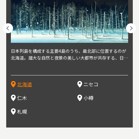
球王朝
日本列島を構成する主要4島のうち、最北部に位置するのが
北海道の西部に位置し、札幌や新千歳空港から約2時間の距
北海道の南西部に位置し、小樽から約30分の距離。上質な
北海道の西武に位置し、札幌駅から約30分の距離。19世紀
北海道の南西部に位置し、政治と経済の中心都市。最寄り空
東北
東北
日本
東北
り、今
北海道。雄大な自然と夜景の美しい大都市が共存する、日本
離にあるニセコ。日本を代表する国際的スノーリゾート地と
土と水と空気に囲まれた豊かな自然環境から果樹栽培が盛ん
～20世紀前半にかけて、貿易港やニシン漁の拠点として港
港は新千歳空港で、東京や大阪など、国内の主要都市や海外
らな
めと
方の
財が
す。美
屈指の人気観光地。道内には見どころが多数あり、行く度に
して外国人からも注目されている。人気の秘密は、雪質。世
な小さな町。さくらんぼ、ぶどう、ミニトマトなどが主に栽
を中心に繁栄。その当時に作られた建物や倉庫が今なおその
に路線を持つ。毎年2月に大通公園で開催される「さっぽろ
自然
山ス
会津
北三
源にも
新しい魅力に出会える場所です。新鮮魚介やジンギスカン、
界トップクラスの「パウダースノー」は、スキー初心者から
培されている。最近では、ワイナリーの発展により、食とワ
ままの姿で残っている小樽運河沿いは、北海道を代表する人
雪祭り」は、北海道の一大イベントとして世界的にも有名。
山海
近年
ター
今で
乳製品、ビールなど、グルメも必見！
上級者までを虜にし、リピーターが後を絶たない。魅力はそ
インが楽しめる町として人気が上がっている。隣の余市町と
気の観光スポット。漁港で栄えた小樽だからこそ、食べて欲
ラーメンをはじめ、ジンギスカン、スープカレーなど札幌を
むこ
氷。
を中
8年
北海道
ニセコ
れだけではなく、北海道ならではのグルメや温泉などが楽し
の共同のワインツーリズムは、ぶどう畑やワイン造りに触れ
しいのが新鮮な海産物を使用した寿司。小樽市内には100軒
代表するグルメや北海道ならではの新鮮な海鮮丼、寿司、農
寺、
側に
無形
め、旅行気分を味わえることも人気の理由。
、ワイン生産者と出会い、その土地の風土や文化を感じるこ
以上の寿司屋があり、寿司屋が並ぶ小樽寿司屋通りもある。
産物が楽しめる食の宝庫として知られる町。
写真
多方
って
仁木
小樽
とをできるとして注目されている。
米沢
も。
場ス
札幌