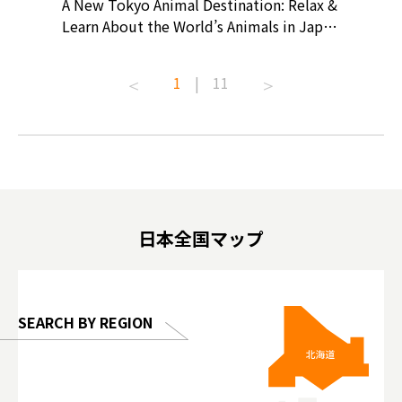
? At
A New Tokyo Animal Destination: Relax &
Shohei O
ollective
Learn About the World’s Animals in Japan
Products
ive art
#pr #japankuru #anitouch
Recomme
t capital.
#anitouchtokyodome #capybara
#pr #jap
1
|
11
lves this
#capybaracafe #animalcafe #tokyotrip
#kowa #s
#japantrip #카피바라 #애니터치 #아이와
#prewor
.com!
가볼만한곳 #도쿄여행 #가족여행 #東京旅
#tokyos
遊 #東京親子景點 #日本動物互動體驗 #水
일본이온음
biovortex
豚泡澡 #東京巨蛋城 #เที่ยวญี่ปุ่น2025 #ที่
와 #興和
 #artnews
เที่ยวครอบครัว #สวนสัตว์ในร่ม
能量 #運動飲品 
hibition
#TokyoDomeCity #anitouchtokyodome
ออกกำลังก
日本全国マップ
o, 2025,
#อาหารเสร
 Gallery
SEARCH BY REGION