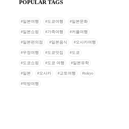
POPULAR TAGS
일본여행
도쿄여행
일본문화
일본쇼핑
가족여행
커플여행
일본편의점
일본음식
오사카여행
우정여행
도쿄맛집
도쿄
도쿄쇼핑
도쿄 여행
일본유학
일본
오사카
교토여행
tokyo
먹방여행