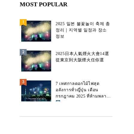
MOST POPULAR
2025 일본 불꽃놀이 축제 총
정리｜지역별 일정과 장소
정보
2025日本人氣煙火大會14選
從東京到大阪煙火任你選
7 เทศกาลดอกไม้ไฟสุด
อลังการทั่วญี่ปุ่น เดือน
กรกฎาคม 2025 ที่ห้ามพลาด!