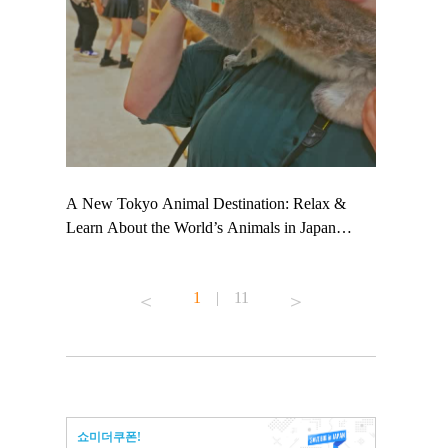
 TeamLab
A New Tokyo Animal Destination: Relax &
Shohei Oht
ng their
Learn About the World’s Animals in Japan
Other Japa
t to
#pr #japankuru #anitouch #anitouchtokyodome
From Kow
 see it for
#capybara #capybaracafe #animalcafe #tokyotrip
#pr #japan
1
|
11
#japantrip #카피바라 #애니터치 #아이와가볼
#kowa #sy
ink in bio)
만한곳 #도쿄여행 #가족여행 #東京旅遊 #東
#preworkou
ex #kyoto
京親子景點 #日本動物互動體驗 #水豚泡澡 #
#japan
東京巨蛋城 #เที่ยวญี่ปุ่น2025 #ที่เที่ยว
#오타니쇼
n view of
ครอบครัว #สวนสัตว์ในร่ม #TokyoDomeCity
本旅遊 #運
to ®
#anitouchtokyodome
ญี่ปุ่น #เ
쇼미더쿠폰!
#ผลิตภัณฑ์