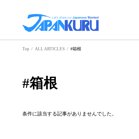
일
Top
/
ALL ARTICLES
/
#箱根
홋
#箱根
条件に該当する記事がありませんでした。