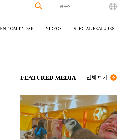
한국어
English
Bahasa Indonesia
ENT CALENDAR
VIDEOS
SPECIAL FEATURES
Français
한국어
터테인먼트
주고쿠
규슈
中文简体
광
시코쿠
오키나와
中文繁體
ไทย
FEATURED MEDIA
Tiếng Việt
전체 보기
日本語