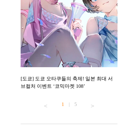
 to
[도쿄] 도쿄 오타쿠들의 축제! 일본 최대 서
[도쿄] 도
 맛집 무료
브컬처 이벤트 ‘코믹마켓 108’
에서 즐기
1
|
5