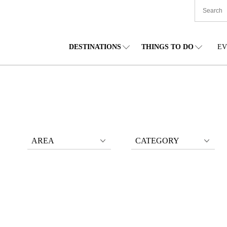
DESTINATIONS
THINGS TO DO
EV
본 전국
음식
도호쿠(동북)
숙박
주부(중부)
엔
카이도
쇼핑
간토(관동)
문화
간사이(관서)
관
AREA
CATEGORY