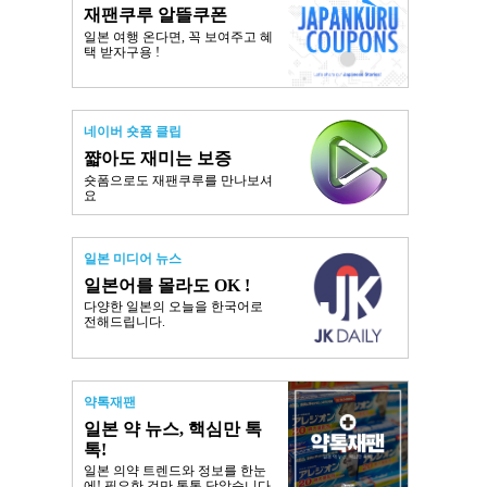
재팬쿠루 알뜰쿠폰
일본 여행 온다면, 꼭 보여주고 혜
택 받자구용 !
네이버 숏폼 클립
쨟아도 재미는 보증
숏폼으로도 재팬쿠루를 만나보셔
요
일본 미디어 뉴스
일본어를 몰라도 OK !
다양한 일본의 오늘을 한국어로
전해드립니다.
약톡재팬
일본 약 뉴스, 핵심만 톡
톡!
일본 의약 트렌드와 정보를 한눈
에! 필요한 것만 톡톡 담았습니다.