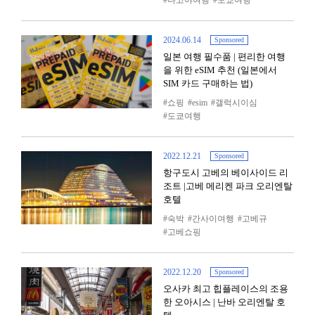
나고야여행
도쿄여행
2024.06.14
Sponsored
일본 여행 필수품 | 편리한 여행
을 위한 eSIM 추천 (일본에서
SIM 카드 구매하는 법)
쇼핑
esim
갤럭시이심
도쿄여행
2022.12.21
Sponsored
항구도시 고베의 베이사이드 리
조트 |고베 메리켄 파크 오리엔탈
호텔
숙박
간사이여행
고베규
고베쇼핑
2022.12.20
Sponsored
오사카 최고 힙플레이스의 조용
한 오아시스 | 난바 오리엔탈 호