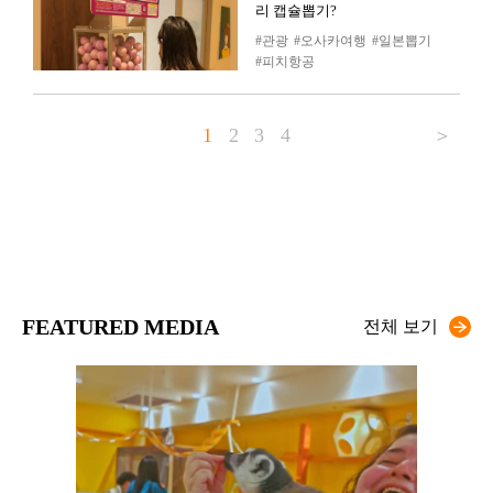
리 캡슐뽑기?
관광
오사카여행
일본뽑기
피치항공
1
2
3
4
＞
FEATURED MEDIA
전체 보기