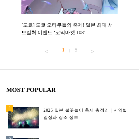
 to
[도쿄] 도쿄 오타쿠들의 축제! 일본 최대 서
[도쿄] 
 맛집 무료
브컬처 이벤트 ‘코믹마켓 108’
에서 즐기
1
5
|
MOST POPULAR
2025 일본 불꽃놀이 축제 총정리｜지역별
일정과 장소 정보