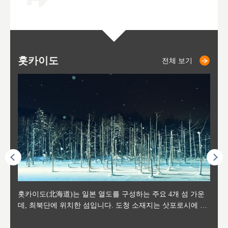
홋카이도
니세코
니키쵸
삿포로
오타루
도호
아
야
후
전체 보기
전체 보기
전체 보기
전체 보기
전체 보기
후에 위
홋카이도(北海道)는 일본 열도를 구성하는 주요 4개 섬 가운
신치토세 공항에서 약 2시간 거리의 니세코는, 세계 각지로부
홋카이도의 오타루에서 약 30여분 이동하면 도착하는 이곳은,
홋카이도의 도청 소재지로, 정치와 경제의 중심 도시로, 매년
홋카이도를 대표하는 관광 명소로 예로부터 무역항과 철도를
도호쿠
도호쿠
일본
일본
수수를
데, 최북단에 위치한 섬입니다. 도청 소재지는 삿포로시에 위
터 스키를 즐기기 위해 찾아드는 외국인 관광객들로 붐비는
과수 재배가 활발히 이뤄지는 작은 마을로, 포도와 사과, 체리
2월 오오도리 공원과 스스키노를 중심으로 시내 전역에서 열
통해 번영한 항구도시입니다. 운하를 따라 무역 상품을 보관
현, 
가타현, 후
한 자
리, 
 남쪽
치해 있습니다. 삿포로 맥주로 익히 알려진 삿포로시와 유명
도시로, 일본의 스노우 파우더를 제대로 즐길 수 있는 대형 스
가 생산됩니다. 특히 포도와 와인의 마을로 요이치시와 함께
리는 삿포로 눈 축제는 세계적인 이벤트로 알려져 있습니다.
하던 창고들이 당시의 모집을 간직하며 늘어서 있고, 창고 안
6현을
마츠리 (
부한 자연의 
시대
오키나
스키 리조트와 골프로 유명한 니세코정, 일본 3대 야경의 하
노우 리조트 지역입니다.
니키를 둘러보는 와인 투어리즘도 활성화되어 있는 곳입니다.
맥주와 라멘,양고기와 각종 신선한 해산물과 농산물로 미각과
은 박물관과, 라이브하우스, 수제 맥주 레스토랑과 카페등의
동북 
술)
세워
카마쓰, 오제 국립공원과 쓰루가성 공원, 