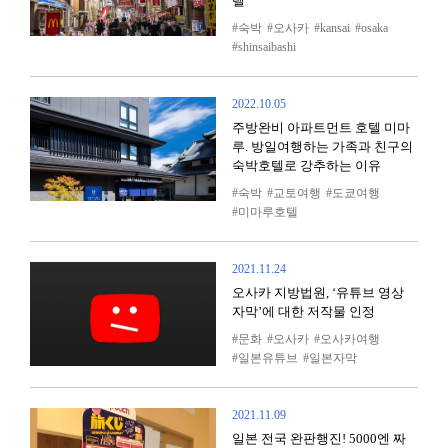
텔
숙박
오사카
kansai
osaka
shinsaibashi
2022.10.05
주방완비 아파트먼트 호텔 미마
루. 방일여행하는 가족과 친구의
숙박호텔로 강추하는 이유
숙박
교토여행
도쿄여행
미마루호텔
2021.11.24
오사카 지방법원, ‘유튜브 영상
자막’에 대한 저작물 인정
문화
오사카
오사카여행
일본유튜브
일본자막
2021.11.09
일본 전국 완판행진! 5000엔 짜