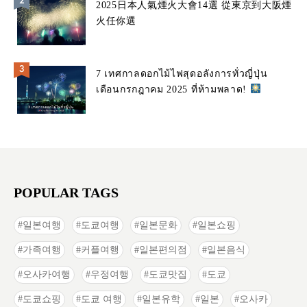
2025日本人氣煙火大會14選 從東京到大阪煙
火任你選
7 เทศกาลดอกไม้ไฟสุดอลังการทั่วญี่ปุ่น
เดือนกรกฎาคม 2025 ที่ห้ามพลาด!
POPULAR TAGS
일본여행
도쿄여행
일본문화
일본쇼핑
가족여행
커플여행
일본편의점
일본음식
오사카여행
우정여행
도쿄맛집
도쿄
도쿄쇼핑
도쿄 여행
일본유학
일본
오사카