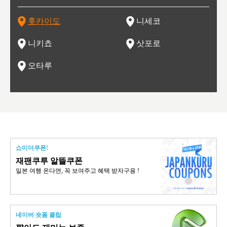
는 지
나로 꼽히는 하코다테시, 오타루 운하와 이국적인 풍경이 그
와인을 통해 신선한 지역의 먹거리와 오염되지않은 자연의 매
시각을 만족시켜주는 도시입니다.
레스토랑으로 쓰이고 있습니다.
한민국
신사와
벽한 파
홋카이도
니세코
도
이 가득
림 같은 오타루시가 관광지로 유명합니다.
력을 즐길 수 있는 여행을 즐길 수 있는 곳입니다.
한 
기있는 관광명소로
한 사
관광
네자와
니키쵸
삿포로
오타루
쇼미더쿠폰!
재팬쿠루 알뜰쿠폰
일본 여행 온다면, 꼭 보여주고 혜택 받자구용 !
네이버 숏폼 클립