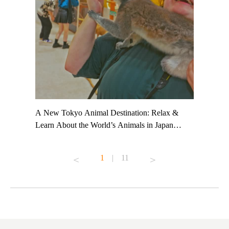
t TeamLab
A New Tokyo Animal Destination: Relax &
Shohei Oh
ng their
Learn About the World’s Animals in Japan
Other Jap
t to
#pr #japankuru #anitouch #anitouchtokyodome
From Kow
o see it for
#capybara #capybaracafe #animalcafe #tokyotrip
#pr #japa
1
|
11
#japantrip #카피바라 #애니터치 #아이와가볼
#kowa #sy
ink in bio)
만한곳 #도쿄여행 #가족여행 #東京旅遊 #東
#preworko
ex #kyoto
京親子景點 #日本動物互動體驗 #水豚泡澡 #
#japan
東京巨蛋城 #เที่ยวญี่ปุ่น2025 #ที่เที่ยว
#오타니쇼
on view of
ครอบครัว #สวนสัตว์ในร่ม #TokyoDomeCity
本旅遊 #運
oto ®
#anitouchtokyodome
ญี่ปุ่น #เ