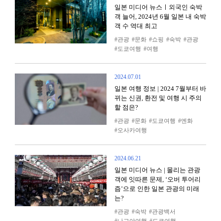
일본 미디어 뉴스ㅣ외국인 숙박
객 늘어, 2024년 6월 일본 내 숙박
객 수 역대 최고
관광
문화
쇼핑
숙박
관광
도쿄여행
여행
2024.07.01
일본 여행 정보 | 2024 7월부터 바
뀌는 신권, 환전 및 여행 시 주의
할 점은?
관광
문화
도쿄여행
엔화
오사카여행
2024.06.21
​​일본 미디어 뉴스 | 몰리는 관광
객에 잇따른 문제, ‘오버 투어리
즘’으로 인한 일본 관광의 미래
는?
관광
숙박
관광백서