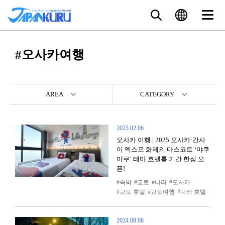
#오사카여행
AREA
CATEGORY
2025.02.06
오사카 여행 | 2025 오사카·간사
이 엑스포 화제의 마스코트 ‘먀쿠
먀쿠’ 테마 호텔룸 기간 한정 오
픈!
숙박
교토
나라
오사카
교토 호텔
교토여행
나라 호텔
2024.08.08