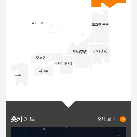
홋카이도
니세코
니키쵸
삿포로
오타루
도호
아
야
후
전체 보기
전체 보기
전체 보기
전체 보기
전체 보기