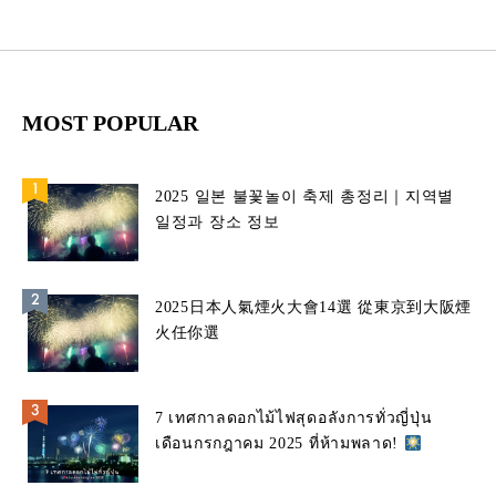
MOST POPULAR
2025 일본 불꽃놀이 축제 총정리｜지역별
일정과 장소 정보
2025日本人氣煙火大會14選 從東京到大阪煙
火任你選
7 เทศกาลดอกไม้ไฟสุดอลังการทั่วญี่ปุ่น
เดือนกรกฎาคม 2025 ที่ห้ามพลาด!