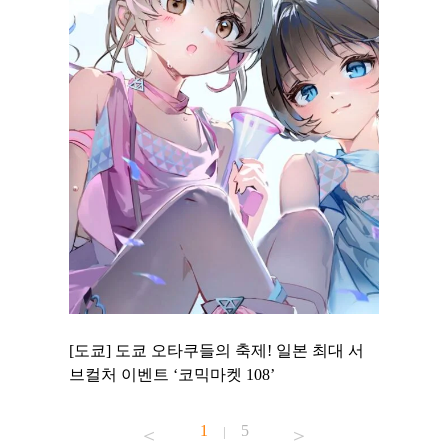
 to
[도쿄] 도쿄 오타쿠들의 축제! 일본 최대 서
[도쿄] 
 맛집 무료
브컬처 이벤트 ‘코믹마켓 108’
에서 즐기
1
5
|