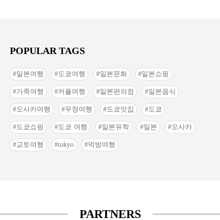
POPULAR TAGS
일본여행
도쿄여행
일본문화
일본쇼핑
가족여행
커플여행
일본편의점
일본음식
오사카여행
우정여행
도쿄맛집
도쿄
도쿄쇼핑
도쿄 여행
일본유학
일본
오사카
교토여행
tokyo
먹방여행
PARTNERS