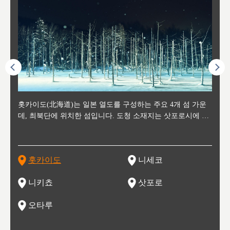
후에 위
홋카이도(北海道)는 일본 열도를 구성하는 주요 4개 섬 가운
신치토세 공항에서 약 2시간 거리의 니세코는, 세계 각지로부
홋카이도의 오타루에서 약 30여분 이동하면 도착하는 이곳은,
홋카이도의 도청 소재지로, 정치와 경제의 중심 도시로, 매년
홋카이도를 대표하는 관광 명소로 예로부터 무역항과 철도를
도호쿠
도호쿠
일본
일본
수수를
데, 최북단에 위치한 섬입니다. 도청 소재지는 삿포로시에 위
터 스키를 즐기기 위해 찾아드는 외국인 관광객들로 붐비는
과수 재배가 활발히 이뤄지는 작은 마을로, 포도와 사과, 체리
2월 오오도리 공원과 스스키노를 중심으로 시내 전역에서 열
통해 번영한 항구도시입니다. 운하를 따라 무역 상품을 보관
현, 
가타현, 후
한 자
리, 
 남쪽
치해 있습니다. 삿포로 맥주로 익히 알려진 삿포로시와 유명
도시로, 일본의 스노우 파우더를 제대로 즐길 수 있는 대형 스
가 생산됩니다. 특히 포도와 와인의 마을로 요이치시와 함께
리는 삿포로 눈 축제는 세계적인 이벤트로 알려져 있습니다.
하던 창고들이 당시의 모집을 간직하며 늘어서 있고, 창고 안
6현을
마츠리 (
부한 자연의 
시대
오키나
스키 리조트와 골프로 유명한 니세코정, 일본 3대 야경의 하
노우 리조트 지역입니다.
니키를 둘러보는 와인 투어리즘도 활성화되어 있는 곳입니다.
맥주와 라멘,양고기와 각종 신선한 해산물과 농산물로 미각과
은 박물관과, 라이브하우스, 수제 맥주 레스토랑과 카페등의
동북 
술)
세워
카마쓰, 오제 국립공원과 쓰루가성 공원, 
는 지
나로 꼽히는 하코다테시, 오타루 운하와 이국적인 풍경이 그
와인을 통해 신선한 지역의 먹거리와 오염되지않은 자연의 매
시각을 만족시켜주는 도시입니다.
레스토랑으로 쓰이고 있습니다.
한민국
신사와
벽한 파
홋카이도
니세코
도
이 가득
림 같은 오타루시가 관광지로 유명합니다.
력을 즐길 수 있는 여행을 즐길 수 있는 곳입니다.
한 
기있는 관광명소로
한 사
관광
네자와
니키쵸
삿포로
오타루