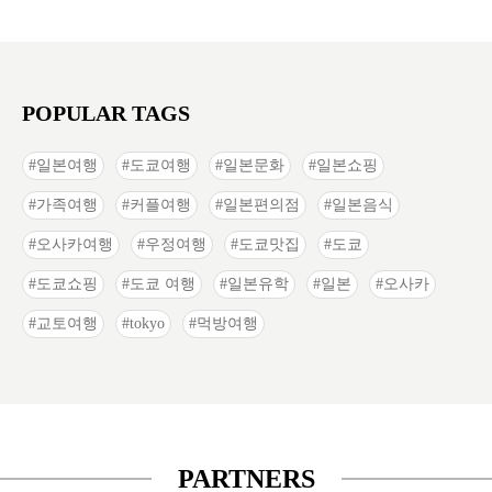
POPULAR TAGS
일본여행
도쿄여행
일본문화
일본쇼핑
가족여행
커플여행
일본편의점
일본음식
오사카여행
우정여행
도쿄맛집
도쿄
도쿄쇼핑
도쿄 여행
일본유학
일본
오사카
교토여행
tokyo
먹방여행
PARTNERS