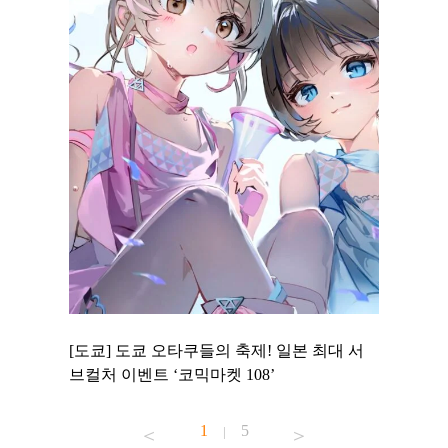
 to
[도쿄] 도쿄 오타쿠들의 축제! 일본 최대 서
[도쿄] 
 맛집 무료
브컬처 이벤트 ‘코믹마켓 108’
에서 즐기
1
5
|