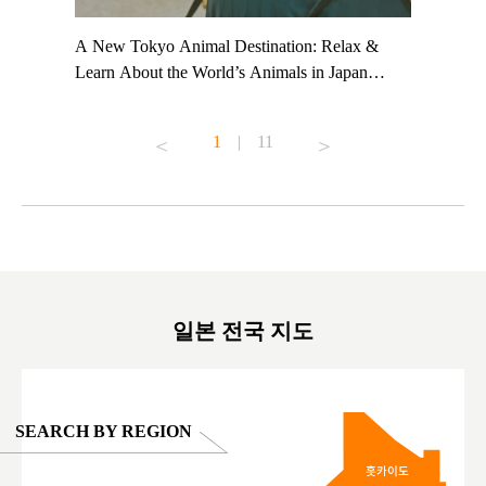
t TeamLab
A New Tokyo Animal Destination: Relax &
Shohei Oh
ng their
Learn About the World’s Animals in Japan
Other Jap
t to
#pr #japankuru #anitouch #anitouchtokyodome
From Kow
o see it for
#capybara #capybaracafe #animalcafe #tokyotrip
#pr #japa
1
|
11
#japantrip #카피바라 #애니터치 #아이와가볼
#kowa #sy
ink in bio)
만한곳 #도쿄여행 #가족여행 #東京旅遊 #東
#preworko
ex #kyoto
京親子景點 #日本動物互動體驗 #水豚泡澡 #
#japan
東京巨蛋城 #เที่ยวญี่ปุ่น2025 #ที่เที่ยว
#오타니쇼
on view of
ครอบครัว #สวนสัตว์ในร่ม #TokyoDomeCity
本旅遊 #運
oto ®
#anitouchtokyodome
ญี่ปุ่น #เ
#ผลิตภัณฑ์
일본 전국 지도
SEARCH BY REGION