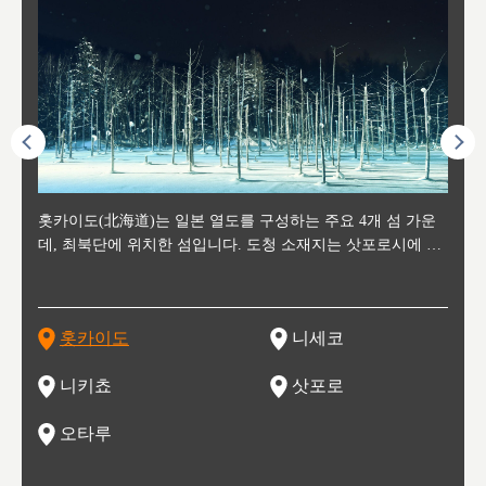
후에 위
홋카이도(北海道)는 일본 열도를 구성하는 주요 4개 섬 가운
신치토세 공항에서 약 2시간 거리의 니세코는, 세계 각지로부
홋카이도의 오타루에서 약 30여분 이동하면 도착하는 이곳은,
홋카이도의 도청 소재지로, 정치와 경제의 중심 도시로, 매년
홋카이도를 대표하는 관광 명소로 예로부터 무역항과 철도를
도호쿠
도호쿠
일본
일본
수수를
데, 최북단에 위치한 섬입니다. 도청 소재지는 삿포로시에 위
터 스키를 즐기기 위해 찾아드는 외국인 관광객들로 붐비는
과수 재배가 활발히 이뤄지는 작은 마을로, 포도와 사과, 체리
2월 오오도리 공원과 스스키노를 중심으로 시내 전역에서 열
통해 번영한 항구도시입니다. 운하를 따라 무역 상품을 보관
현, 
가타현, 후
한 자
리, 
 남쪽
치해 있습니다. 삿포로 맥주로 익히 알려진 삿포로시와 유명
도시로, 일본의 스노우 파우더를 제대로 즐길 수 있는 대형 스
가 생산됩니다. 특히 포도와 와인의 마을로 요이치시와 함께
리는 삿포로 눈 축제는 세계적인 이벤트로 알려져 있습니다.
하던 창고들이 당시의 모집을 간직하며 늘어서 있고, 창고 안
6현을
마츠리 (
부한 자연의 
시대
오키나
스키 리조트와 골프로 유명한 니세코정, 일본 3대 야경의 하
노우 리조트 지역입니다.
니키를 둘러보는 와인 투어리즘도 활성화되어 있는 곳입니다.
맥주와 라멘,양고기와 각종 신선한 해산물과 농산물로 미각과
은 박물관과, 라이브하우스, 수제 맥주 레스토랑과 카페등의
동북 
술)
세워
카마쓰, 오제 국립공원과 쓰루가성 공원, 
는 지
나로 꼽히는 하코다테시, 오타루 운하와 이국적인 풍경이 그
와인을 통해 신선한 지역의 먹거리와 오염되지않은 자연의 매
시각을 만족시켜주는 도시입니다.
레스토랑으로 쓰이고 있습니다.
한민국
신사와
벽한 파
홋카이도
니세코
도
이 가득
림 같은 오타루시가 관광지로 유명합니다.
력을 즐길 수 있는 여행을 즐길 수 있는 곳입니다.
한 
기있는 관광명소로
한 사
관광
네자와
니키쵸
삿포로
오타루