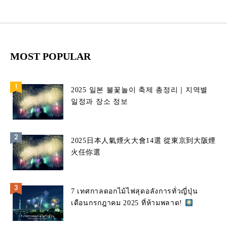
MOST POPULAR
2025 일본 불꽃놀이 축제 총정리｜지역별
일정과 장소 정보
2025日本人氣煙火大會14選 從東京到大阪煙
火任你選
7 เทศกาลดอกไม้ไฟสุดอลังการทั่วญี่ปุ่น
เดือนกรกฎาคม 2025 ที่ห้ามพลาด!