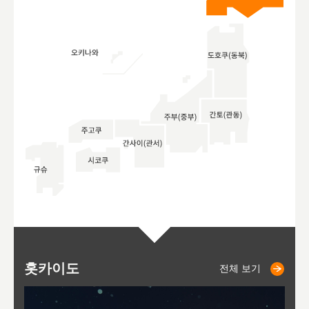
홋카이도
니세코
니키쵸
삿포로
오타루
도호
아
야
후
전체 보기
전체 보기
전체 보기
전체 보기
전체 보기