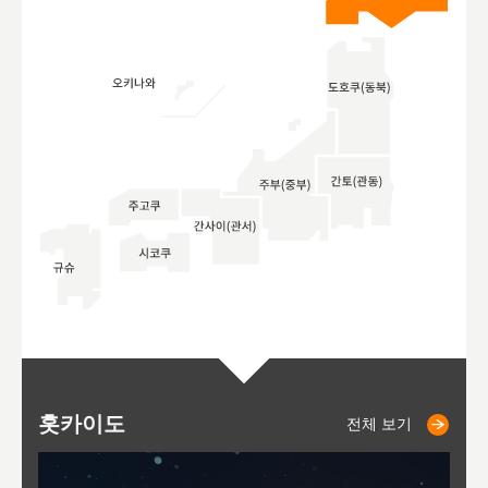
홋카이도
니세코
니키쵸
삿포로
오타루
도호
아
야
후
전체 보기
전체 보기
전체 보기
전체 보기
전체 보기