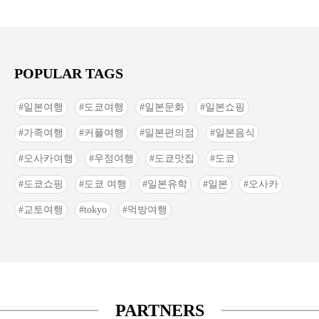
POPULAR TAGS
일본여행
도쿄여행
일본문화
일본쇼핑
가족여행
커플여행
일본편의점
일본음식
오사카여행
우정여행
도쿄맛집
도쿄
도쿄쇼핑
도쿄 여행
일본유학
일본
오사카
교토여행
tokyo
먹방여행
PARTNERS