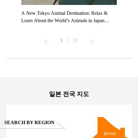
t TeamLab
A New Tokyo Animal Destination: Relax &
Shohei Oh
ng their
Learn About the World’s Animals in Japan
Other Jap
t to
#pr #japankuru #anitouch #anitouchtokyodome
From Kow
o see it for
#capybara #capybaracafe #animalcafe #tokyotrip
#pr #japa
1
|
11
#japantrip #카피바라 #애니터치 #아이와가볼
#kowa #sy
ink in bio)
만한곳 #도쿄여행 #가족여행 #東京旅遊 #東
#preworko
ex #kyoto
京親子景點 #日本動物互動體驗 #水豚泡澡 #
#japan
東京巨蛋城 #เที่ยวญี่ปุ่น2025 #ที่เที่ยว
#오타니쇼
on view of
ครอบครัว #สวนสัตว์ในร่ม #TokyoDomeCity
本旅遊 #運
oto ®
#anitouchtokyodome
ญี่ปุ่น #เ
#ผลิตภัณฑ์
일본 전국 지도
SEARCH BY REGION