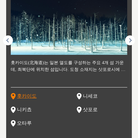
후에 위
홋카이도(北海道)는 일본 열도를 구성하는 주요 4개 섬 가운
신치토세 공항에서 약 2시간 거리의 니세코는, 세계 각지로부
홋카이도의 오타루에서 약 30여분 이동하면 도착하는 이곳은,
홋카이도의 도청 소재지로, 정치와 경제의 중심 도시로, 매년
홋카이도를 대표하는 관광 명소로 예로부터 무역항과 철도를
도호쿠
도호쿠
일본
일본
수수를
데, 최북단에 위치한 섬입니다. 도청 소재지는 삿포로시에 위
터 스키를 즐기기 위해 찾아드는 외국인 관광객들로 붐비는
과수 재배가 활발히 이뤄지는 작은 마을로, 포도와 사과, 체리
2월 오오도리 공원과 스스키노를 중심으로 시내 전역에서 열
통해 번영한 항구도시입니다. 운하를 따라 무역 상품을 보관
현, 
가타현, 후
한 자
리, 
 남쪽
치해 있습니다. 삿포로 맥주로 익히 알려진 삿포로시와 유명
도시로, 일본의 스노우 파우더를 제대로 즐길 수 있는 대형 스
가 생산됩니다. 특히 포도와 와인의 마을로 요이치시와 함께
리는 삿포로 눈 축제는 세계적인 이벤트로 알려져 있습니다.
하던 창고들이 당시의 모집을 간직하며 늘어서 있고, 창고 안
6현을
마츠리 (
부한 자연의 
시대
오키나
스키 리조트와 골프로 유명한 니세코정, 일본 3대 야경의 하
노우 리조트 지역입니다.
니키를 둘러보는 와인 투어리즘도 활성화되어 있는 곳입니다.
맥주와 라멘,양고기와 각종 신선한 해산물과 농산물로 미각과
은 박물관과, 라이브하우스, 수제 맥주 레스토랑과 카페등의
동북 
술)
세워
카마쓰, 오제 국립공원과 쓰루가성 공원, 
는 지
나로 꼽히는 하코다테시, 오타루 운하와 이국적인 풍경이 그
와인을 통해 신선한 지역의 먹거리와 오염되지않은 자연의 매
시각을 만족시켜주는 도시입니다.
레스토랑으로 쓰이고 있습니다.
한민국
신사와
벽한 파
홋카이도
니세코
도
이 가득
림 같은 오타루시가 관광지로 유명합니다.
력을 즐길 수 있는 여행을 즐길 수 있는 곳입니다.
한 
기있는 관광명소로
한 사
관광
네자와
니키쵸
삿포로
오타루