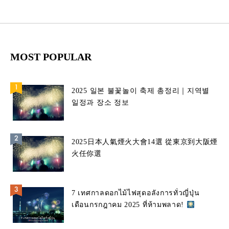
MOST POPULAR
2025 일본 불꽃놀이 축제 총정리｜지역별
일정과 장소 정보
2025日本人氣煙火大會14選 從東京到大阪煙
火任你選
7 เทศกาลดอกไม้ไฟสุดอลังการทั่วญี่ปุ่น
เดือนกรกฎาคม 2025 ที่ห้ามพลาด!