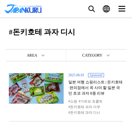
#돈키호테 과자 디시
AREA
CATEGORY
2025.06.01
Sponsored
일본 여행 쇼핑리스트 | 돈키호테
·편의점에서 꼭 사야 할 일본 국
민 초코 과자 8종 리뷰
쇼핑
가르보 초콜릿
돈키호테 과자 더쿠
돈키호테 과자 디시