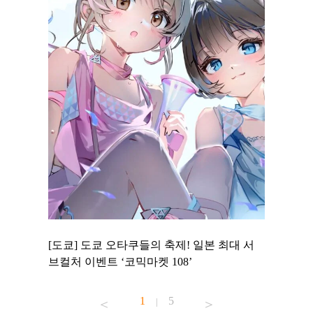
 to
[도쿄] 도쿄 오타쿠들의 축제! 일본 최대 서
[도쿄] 
 맛집 무료
브컬처 이벤트 ‘코믹마켓 108’
에서 즐기
1
5
|