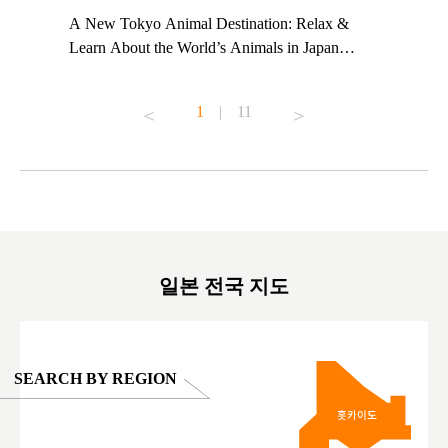
t TeamLab
A New Tokyo Animal Destination: Relax &
Shohei Oh
ng their
Learn About the World’s Animals in Japan
Other Jap
t to
#pr #japankuru #anitouch #anitouchtokyodome
From Kow
o see it for
#capybara #capybaracafe #animalcafe #tokyotrip
#pr #japa
1
|
11
#japantrip #카피바라 #애니터치 #아이와가볼
#kowa #sy
ink in bio)
만한곳 #도쿄여행 #가족여행 #東京旅遊 #東
#preworko
ex #kyoto
京親子景點 #日本動物互動體驗 #水豚泡澡 #
#japan
東京巨蛋城 #เที่ยวญี่ปุ่น2025 #ที่เที่ยว
#오타니쇼
on view of
ครอบครัว #สวนสัตว์ในร่ม #TokyoDomeCity
本旅遊 #運
oto ®
#anitouchtokyodome
ญี่ปุ่น #เ
#ผลิตภัณฑ์
일본 전국 지도
SEARCH BY REGION