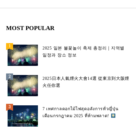
MOST POPULAR
2025 일본 불꽃놀이 축제 총정리｜지역별
일정과 장소 정보
2025日本人氣煙火大會14選 從東京到大阪煙
火任你選
7 เทศกาลดอกไม้ไฟสุดอลังการทั่วญี่ปุ่น
เดือนกรกฎาคม 2025 ที่ห้ามพลาด!