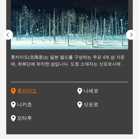
후에 위
홋카이도(北海道)는 일본 열도를 구성하는 주요 4개 섬 가운
신치토세 공항에서 약 2시간 거리의 니세코는, 세계 각지로부
홋카이도의 오타루에서 약 30여분 이동하면 도착하는 이곳은,
홋카이도의 도청 소재지로, 정치와 경제의 중심 도시로, 매년
홋카이도를 대표하는 관광 명소로 예로부터 무역항과 철도를
도호쿠
도호쿠
일본
일본
수수를
데, 최북단에 위치한 섬입니다. 도청 소재지는 삿포로시에 위
터 스키를 즐기기 위해 찾아드는 외국인 관광객들로 붐비는
과수 재배가 활발히 이뤄지는 작은 마을로, 포도와 사과, 체리
2월 오오도리 공원과 스스키노를 중심으로 시내 전역에서 열
통해 번영한 항구도시입니다. 운하를 따라 무역 상품을 보관
현, 
가타현, 후
한 자
리, 
 남쪽
치해 있습니다. 삿포로 맥주로 익히 알려진 삿포로시와 유명
도시로, 일본의 스노우 파우더를 제대로 즐길 수 있는 대형 스
가 생산됩니다. 특히 포도와 와인의 마을로 요이치시와 함께
리는 삿포로 눈 축제는 세계적인 이벤트로 알려져 있습니다.
하던 창고들이 당시의 모집을 간직하며 늘어서 있고, 창고 안
6현을
마츠리 (
부한 자연의 
시대
오키나
스키 리조트와 골프로 유명한 니세코정, 일본 3대 야경의 하
노우 리조트 지역입니다.
니키를 둘러보는 와인 투어리즘도 활성화되어 있는 곳입니다.
맥주와 라멘,양고기와 각종 신선한 해산물과 농산물로 미각과
은 박물관과, 라이브하우스, 수제 맥주 레스토랑과 카페등의
동북 
술)
세워
카마쓰, 오제 국립공원과 쓰루가성 공원, 
는 지
나로 꼽히는 하코다테시, 오타루 운하와 이국적인 풍경이 그
와인을 통해 신선한 지역의 먹거리와 오염되지않은 자연의 매
시각을 만족시켜주는 도시입니다.
레스토랑으로 쓰이고 있습니다.
한민국
신사와
벽한 파
홋카이도
니세코
도
이 가득
림 같은 오타루시가 관광지로 유명합니다.
력을 즐길 수 있는 여행을 즐길 수 있는 곳입니다.
한 
기있는 관광명소로
한 사
관광
네자와
니키쵸
삿포로
오타루