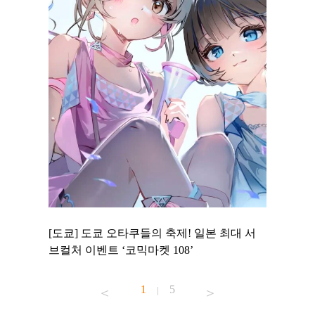
 to
[도쿄] 도쿄 오타쿠들의 축제! 일본 최대 서
[도쿄] 
 맛집 무료
브컬처 이벤트 ‘코믹마켓 108’
에서 즐기
1
5
|