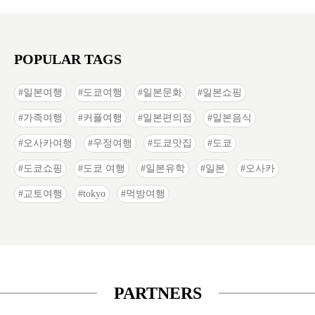
POPULAR TAGS
일본여행
도쿄여행
일본문화
일본쇼핑
가족여행
커플여행
일본편의점
일본음식
오사카여행
우정여행
도쿄맛집
도쿄
도쿄쇼핑
도쿄 여행
일본유학
일본
오사카
교토여행
tokyo
먹방여행
PARTNERS