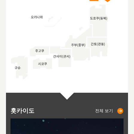
홋카이도
니세코
니키쵸
삿포로
오타루
도호
아
야
후
전체 보기
전체 보기
전체 보기
전체 보기
전체 보기