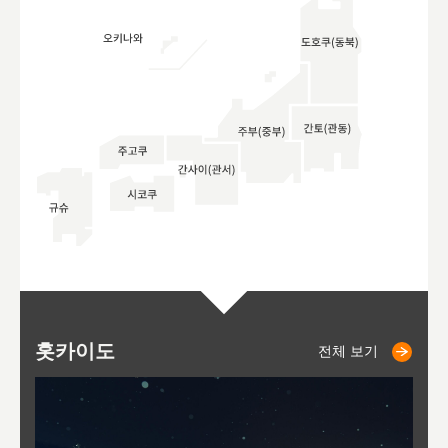
홋카이도
니세코
니키쵸
삿포로
오타루
도호
아
야
후
전체 보기
전체 보기
전체 보기
전체 보기
전체 보기