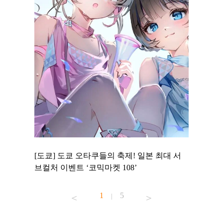
 to
[도쿄] 도쿄 오타쿠들의 축제! 일본 최대 서
[도쿄] 
 맛집 무료
브컬처 이벤트 ‘코믹마켓 108’
에서 즐기
1
5
|