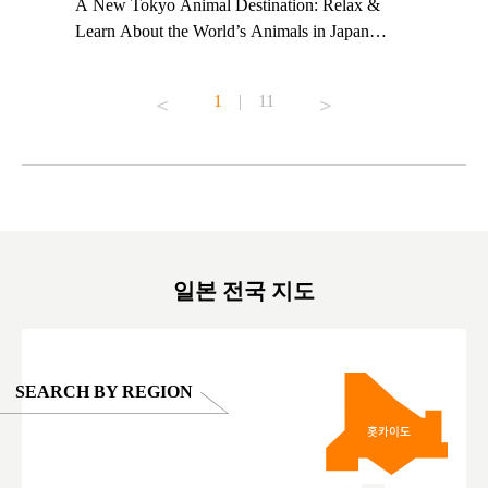
t TeamLab
A New Tokyo Animal Destination: Relax &
Shohei Oh
ng their
Learn About the World’s Animals in Japan
Other Jap
t to
#pr #japankuru #anitouch #anitouchtokyodome
From Kow
o see it for
#capybara #capybaracafe #animalcafe #tokyotrip
#pr #japa
1
|
11
#japantrip #카피바라 #애니터치 #아이와가볼
#kowa #sy
ink in bio)
만한곳 #도쿄여행 #가족여행 #東京旅遊 #東
#preworko
ex #kyoto
京親子景點 #日本動物互動體驗 #水豚泡澡 #
#japan
東京巨蛋城 #เที่ยวญี่ปุ่น2025 #ที่เที่ยว
#오타니쇼
on view of
ครอบครัว #สวนสัตว์ในร่ม #TokyoDomeCity
本旅遊 #運
oto ®
#anitouchtokyodome
ญี่ปุ่น #เ
#ผลิตภัณฑ์
일본 전국 지도
SEARCH BY REGION