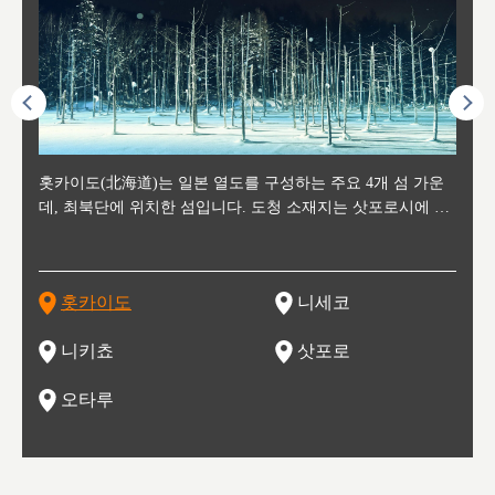
후에 위
홋카이도(北海道)는 일본 열도를 구성하는 주요 4개 섬 가운
신치토세 공항에서 약 2시간 거리의 니세코는, 세계 각지로부
홋카이도의 오타루에서 약 30여분 이동하면 도착하는 이곳은,
홋카이도의 도청 소재지로, 정치와 경제의 중심 도시로, 매년
홋카이도를 대표하는 관광 명소로 예로부터 무역항과 철도를
도호쿠
도호쿠
일본
일본
수수를
데, 최북단에 위치한 섬입니다. 도청 소재지는 삿포로시에 위
터 스키를 즐기기 위해 찾아드는 외국인 관광객들로 붐비는
과수 재배가 활발히 이뤄지는 작은 마을로, 포도와 사과, 체리
2월 오오도리 공원과 스스키노를 중심으로 시내 전역에서 열
통해 번영한 항구도시입니다. 운하를 따라 무역 상품을 보관
현, 
가타현, 후
한 자
리, 
 남쪽
치해 있습니다. 삿포로 맥주로 익히 알려진 삿포로시와 유명
도시로, 일본의 스노우 파우더를 제대로 즐길 수 있는 대형 스
가 생산됩니다. 특히 포도와 와인의 마을로 요이치시와 함께
리는 삿포로 눈 축제는 세계적인 이벤트로 알려져 있습니다.
하던 창고들이 당시의 모집을 간직하며 늘어서 있고, 창고 안
6현을
마츠리 (
부한 자연의 
시대
오키나
스키 리조트와 골프로 유명한 니세코정, 일본 3대 야경의 하
노우 리조트 지역입니다.
니키를 둘러보는 와인 투어리즘도 활성화되어 있는 곳입니다.
맥주와 라멘,양고기와 각종 신선한 해산물과 농산물로 미각과
은 박물관과, 라이브하우스, 수제 맥주 레스토랑과 카페등의
동북 
술)
세워
카마쓰, 오제 국립공원과 쓰루가성 공원, 
는 지
나로 꼽히는 하코다테시, 오타루 운하와 이국적인 풍경이 그
와인을 통해 신선한 지역의 먹거리와 오염되지않은 자연의 매
시각을 만족시켜주는 도시입니다.
레스토랑으로 쓰이고 있습니다.
한민국
신사와
벽한 파
홋카이도
니세코
도
이 가득
림 같은 오타루시가 관광지로 유명합니다.
력을 즐길 수 있는 여행을 즐길 수 있는 곳입니다.
한 
기있는 관광명소로
한 사
관광
네자와
니키쵸
삿포로
오타루