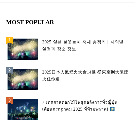
MOST POPULAR
2025 일본 불꽃놀이 축제 총정리｜지역별
일정과 장소 정보
2025日本人氣煙火大會14選 從東京到大阪煙
火任你選
7 เทศกาลดอกไม้ไฟสุดอลังการทั่วญี่ปุ่น
เดือนกรกฎาคม 2025 ที่ห้ามพลาด!