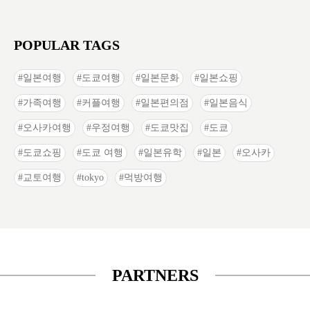
POPULAR TAGS
일본여행
도쿄여행
일본문화
일본쇼핑
가족여행
커플여행
일본편의점
일본음식
오사카여행
우정여행
도쿄맛집
도쿄
도쿄쇼핑
도쿄 여행
일본유학
일본
오사카
교토여행
tokyo
먹방여행
PARTNERS