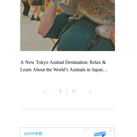
 TeamLab
A New Tokyo Animal Destination: Relax &
Shohei Oht
ng their
Learn About the World’s Animals in Japan
Other Japa
t to
#pr #japankuru #anitouch #anitouchtokyodome
From Kow
 see it for
#capybara #capybaracafe #animalcafe #tokyotrip
#pr #japan
1
|
11
#japantrip #카피바라 #애니터치 #아이와가볼
#kowa #sy
ink in bio)
만한곳 #도쿄여행 #가족여행 #東京旅遊 #東
#preworkou
ex #kyoto
京親子景點 #日本動物互動體驗 #水豚泡澡 #
#japan
東京巨蛋城 #เที่ยวญี่ปุ่น2025 #ที่เที่ยว
#오타니쇼
n view of
ครอบครัว #สวนสัตว์ในร่ม #TokyoDomeCity
本旅遊 #運
to ®
#anitouchtokyodome
ญี่ปุ่น #เ
쇼미더쿠폰!
#ผลิตภัณฑ์