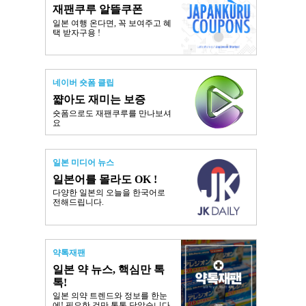
재팬쿠루 알뜰쿠폰
일본 여행 온다면, 꼭 보여주고 혜
택 받자구용 !
네이버 숏폼 클립
쨟아도 재미는 보증
숏폼으로도 재팬쿠루를 만나보셔
요
일본 미디어 뉴스
일본어를 몰라도 OK !
다양한 일본의 오늘을 한국어로
전해드립니다.
약톡재팬
일본 약 뉴스, 핵심만 톡
톡!
일본 의약 트렌드와 정보를 한눈
에! 필요한 것만 톡톡 담았습니다.