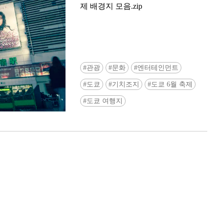
제 배경지 모음.zip
관광
문화
엔터테인먼트
도쿄
기치조지
도쿄 6월 축제
Ready to see TeamLab in Kyoto!? At
도쿄 여행지
Biovortex Kyoto, the collective is taki
acclaimed immersive art and bringing i
Japan's ancient capital. We can't wait to
ourselves this autumn!
>> Find out more at Japankuru.com! (l
#japankuru #teamlab #teamlabbiovort
#kyototrip #japantravel #artnews
Photos courtesy of teamLab, Exhibitio
teamLab Biovortex Kyoto, 2025, Kyo
teamLab, courtesy Pace Gallery