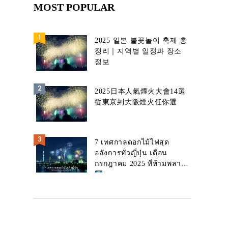
MOST POPULAR
2025 일본 불꽃놀이 축제 총
정리｜지역별 일정과 장소
정보
2025日本人氣煙火大會14選
從東京到大阪煙火任你選
7 เทศกาลดอกไม้ไฟสุด
อลังการทั่วญี่ปุ่น เดือน
กรกฎาคม 2025 ที่ห้ามพลาด!