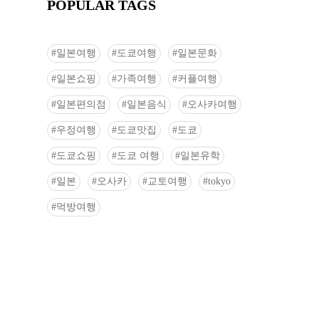
POPULAR TAGS
일본여행
도쿄여행
일본문화
일본쇼핑
가족여행
커플여행
일본편의점
일본음식
오사카여행
우정여행
도쿄맛집
도쿄
도쿄쇼핑
도쿄 여행
일본유학
일본
오사카
교토여행
tokyo
먹방여행