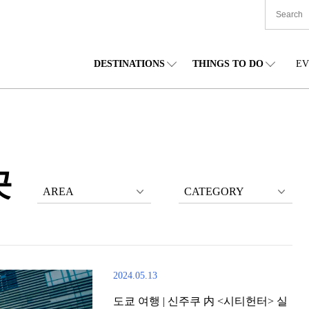
DESTINATIONS
THINGS TO DO
EV
본 전국
음식
도호쿠(동북)
숙박
주부(중부)
엔
카이도
쇼핑
간토(관동)
문화
간사이(관서)
관
곳
AREA
CATEGORY
2024.05.13
도쿄 여행 | 신주쿠 内 <시티헌터> 실