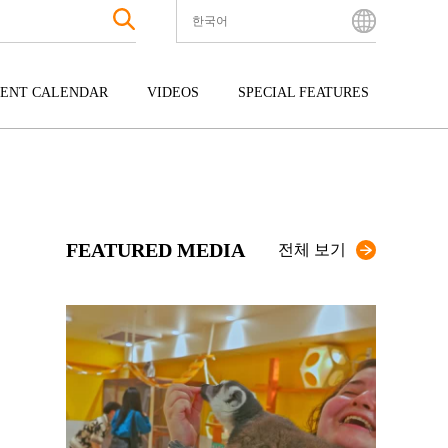
한국어
English
Bahasa Indonesia
ENT CALENDAR
VIDEOS
SPECIAL FEATURES
Français
한국어
터테인먼트
주고쿠
규슈
中文简体
광
시코쿠
오키나와
中文繁體
ไทย
FEATURED MEDIA
Tiếng Việt
전체 보기
日本語