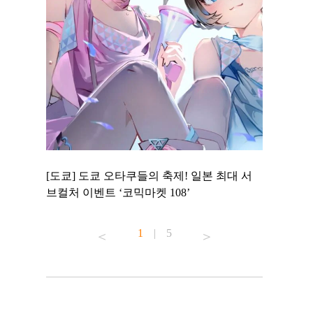
 to
[도쿄] 도쿄 오타쿠들의 축제! 일본 최대 서
[도쿄] 도
 맛집 무료
브컬처 이벤트 ‘코믹마켓 108’
에서 즐기
1
|
5