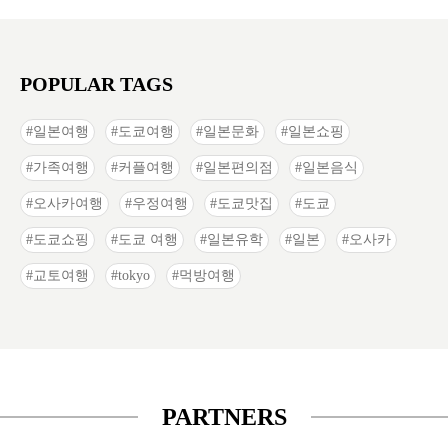
POPULAR TAGS
일본여행
도쿄여행
일본문화
일본쇼핑
가족여행
커플여행
일본편의점
일본음식
오사카여행
우정여행
도쿄맛집
도쿄
도쿄쇼핑
도쿄 여행
일본유학
일본
오사카
교토여행
tokyo
먹방여행
PARTNERS