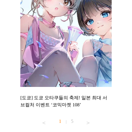
 to
[도쿄] 도쿄 오타쿠들의 축제! 일본 최대 서
[도쿄] 
 맛집 무료
브컬처 이벤트 ‘코믹마켓 108’
에서 즐기
1
5
|