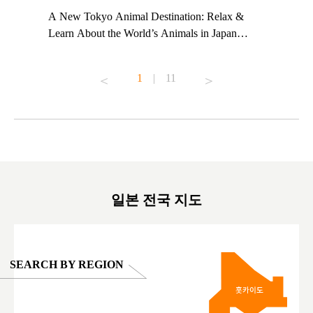
t TeamLab
A New Tokyo Animal Destination: Relax &
Shohei Oh
ng their
Learn About the World’s Animals in Japan
Other Jap
t to
#pr #japankuru #anitouch #anitouchtokyodome
From Kow
o see it for
#capybara #capybaracafe #animalcafe #tokyotrip
#pr #japa
1
|
11
#japantrip #카피바라 #애니터치 #아이와가볼
#kowa #sy
ink in bio)
만한곳 #도쿄여행 #가족여행 #東京旅遊 #東
#preworko
ex #kyoto
京親子景點 #日本動物互動體驗 #水豚泡澡 #
#japan
東京巨蛋城 #เที่ยวญี่ปุ่น2025 #ที่เที่ยว
#오타니쇼
on view of
ครอบครัว #สวนสัตว์ในร่ม #TokyoDomeCity
本旅遊 #運
oto ®
#anitouchtokyodome
ญี่ปุ่น #เ
#ผลิตภัณฑ์
일본 전국 지도
SEARCH BY REGION