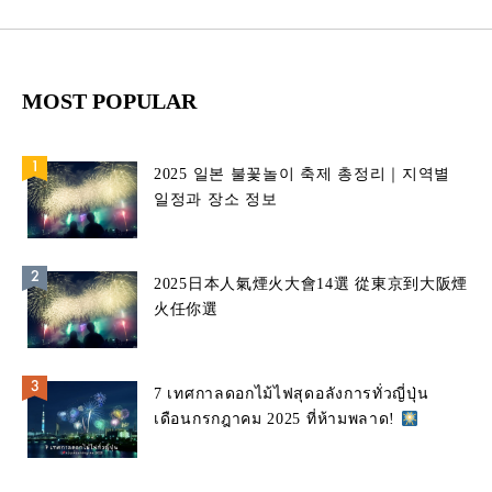
MOST POPULAR
2025 일본 불꽃놀이 축제 총정리｜지역별
일정과 장소 정보
2025日本人氣煙火大會14選 從東京到大阪煙
火任你選
7 เทศกาลดอกไม้ไฟสุดอลังการทั่วญี่ปุ่น
เดือนกรกฎาคม 2025 ที่ห้ามพลาด!