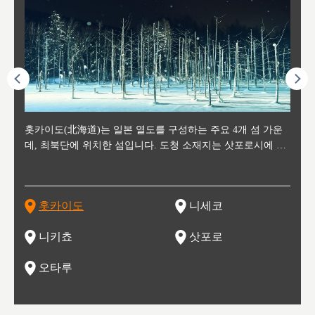
후에 위
홋카이도(北海道)는 일본 열도를 구성하는 주요 4개 섬 가운
신치토세 공항에서 약 2시간 거리의 니세코는, 세계 각지로부
홋카이도의 오타루에서 약 30여분 이동하면 도착하는 이곳은,
홋카이도의 도청 소재지로, 정치와 경제의 중심 도시로, 매년
홋카이도를 대표하는 관광 명소로 예로부터 무역항과 철도를
도호쿠
도호쿠
일본
일본
수수를
데, 최북단에 위치한 섬입니다. 도청 소재지는 삿포로시에 위
터 스키를 즐기기 위해 찾아드는 외국인 관광객들로 붐비는
과수 재배가 활발히 이뤄지는 작은 마을로, 포도와 사과, 체리
2월 오오도리 공원과 스스키노를 중심으로 시내 전역에서 열
통해 번영한 항구도시입니다. 운하를 따라 무역 상품을 보관
현, 
가타현, 후
한 자
리, 
 남쪽
치해 있습니다. 삿포로 맥주로 익히 알려진 삿포로시와 유명
도시로, 일본의 스노우 파우더를 제대로 즐길 수 있는 대형 스
가 생산됩니다. 특히 포도와 와인의 마을로 요이치시와 함께
리는 삿포로 눈 축제는 세계적인 이벤트로 알려져 있습니다.
하던 창고들이 당시의 모집을 간직하며 늘어서 있고, 창고 안
6현을
마츠리 (
부한 자연의 
시대
오키나
스키 리조트와 골프로 유명한 니세코정, 일본 3대 야경의 하
노우 리조트 지역입니다.
니키를 둘러보는 와인 투어리즘도 활성화되어 있는 곳입니다.
맥주와 라멘,양고기와 각종 신선한 해산물과 농산물로 미각과
은 박물관과, 라이브하우스, 수제 맥주 레스토랑과 카페등의
동북 
술)
세워
카마쓰, 오제 국립공원과 쓰루가성 공원, 
는 지
나로 꼽히는 하코다테시, 오타루 운하와 이국적인 풍경이 그
와인을 통해 신선한 지역의 먹거리와 오염되지않은 자연의 매
시각을 만족시켜주는 도시입니다.
레스토랑으로 쓰이고 있습니다.
한민국
신사와
벽한 파
홋카이도
니세코
도
이 가득
림 같은 오타루시가 관광지로 유명합니다.
력을 즐길 수 있는 여행을 즐길 수 있는 곳입니다.
한 
기있는 관광명소로
한 사
관광
네자와
니키쵸
삿포로
오타루