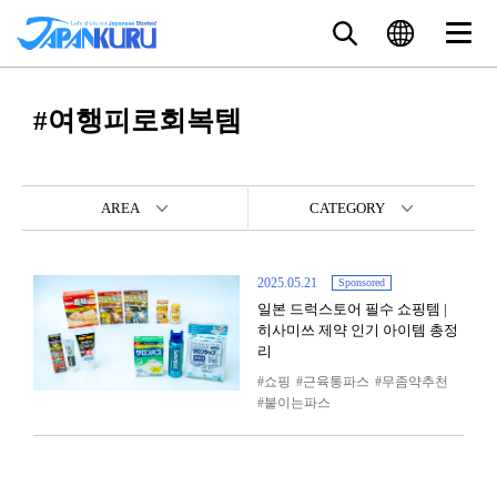
#여행피로회복템
AREA
CATEGORY
2025.05.21
Sponsored
일본 드럭스토어 필수 쇼핑템 |
히사미쓰 제약 인기 아이템 총정
리
쇼핑
근육통파스
무좀약추천
붙이는파스