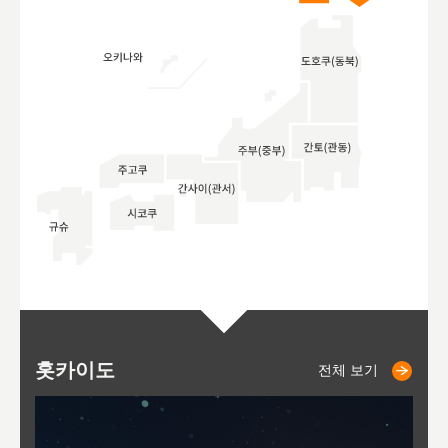
홋카이도
니세코
니키쵸
삿포로
오타루
도호
아
야
후
전체 보기
전체 보기
전체 보기
전체 보기
전체 보기