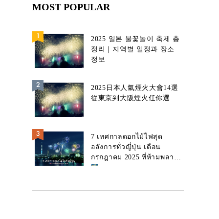
MOST POPULAR
2025 일본 불꽃놀이 축제 총
정리｜지역별 일정과 장소
정보
2025日本人氣煙火大會14選
從東京到大阪煙火任你選
7 เทศกาลดอกไม้ไฟสุด
อลังการทั่วญี่ปุ่น เดือน
กรกฎาคม 2025 ที่ห้ามพลาด!