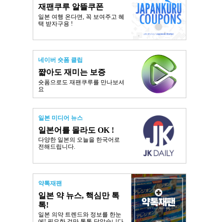
재팬쿠루 알뜰쿠폰
일본 여행 온다면, 꼭 보여주고 혜
택 받자구용 !
네이버 숏폼 클립
쨟아도 재미는 보증
숏폼으로도 재팬쿠루를 만나보셔
요
일본 미디어 뉴스
일본어를 몰라도 OK !
다양한 일본의 오늘을 한국어로
전해드립니다.
약톡재팬
일본 약 뉴스, 핵심만 톡
톡!
일본 의약 트렌드와 정보를 한눈
에! 필요한 것만 톡톡 담았습니다.