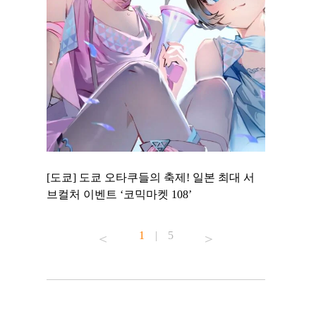
 to
[도쿄] 도쿄 오타쿠들의 축제! 일본 최대 서
[도쿄] 도
 맛집 무료
브컬처 이벤트 ‘코믹마켓 108’
에서 즐기
1
|
5