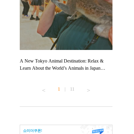
 TeamLab
A New Tokyo Animal Destination: Relax &
Shohei Oht
ng their
Learn About the World’s Animals in Japan
Other Japa
t to
#pr #japankuru #anitouch #anitouchtokyodome
From Kow
 see it for
#capybara #capybaracafe #animalcafe #tokyotrip
#pr #japan
1
|
11
#japantrip #카피바라 #애니터치 #아이와가볼
#kowa #sy
ink in bio)
만한곳 #도쿄여행 #가족여행 #東京旅遊 #東
#preworkou
ex #kyoto
京親子景點 #日本動物互動體驗 #水豚泡澡 #
#japan
東京巨蛋城 #เที่ยวญี่ปุ่น2025 #ที่เที่ยว
#오타니쇼
n view of
ครอบครัว #สวนสัตว์ในร่ม #TokyoDomeCity
本旅遊 #運
to ®
#anitouchtokyodome
ญี่ปุ่น #เ
쇼미더쿠폰!
#ผลิตภัณฑ์