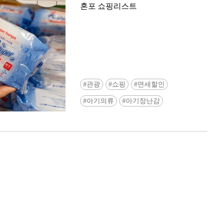
혼포 쇼핑리스트
관광
쇼핑
면세할인
Ready to see TeamLab in Kyoto!? At
아기의류
아기장난감
Biovortex Kyoto, the collective is taki
acclaimed immersive art and bringing i
Japan's ancient capital. We can't wait to
ourselves this autumn!
>> Find out more at Japankuru.com! (l
#japankuru #teamlab #teamlabbiovort
#kyototrip #japantravel #artnews
Photos courtesy of teamLab, Exhibitio
teamLab Biovortex Kyoto, 2025, Kyo
teamLab, courtesy Pace Gallery