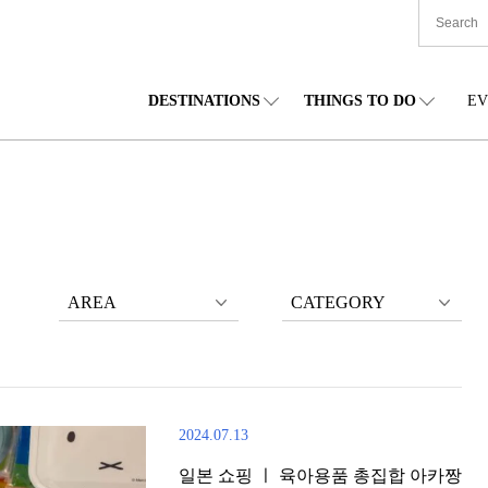
DESTINATIONS
THINGS TO DO
EV
본 전국
음식
도호쿠(동북)
숙박
주부(중부)
엔
카이도
쇼핑
간토(관동)
문화
간사이(관서)
관
AREA
CATEGORY
2024.07.13
일본 쇼핑 ㅣ 육아용품 총집합 아카짱