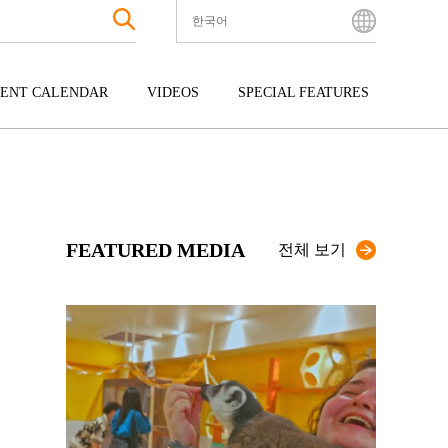
한국어
English
Bahasa Indonesia
ENT CALENDAR
VIDEOS
SPECIAL FEATURES
Français
한국어
터테인먼트
주고쿠
규슈
中文简体
광
시코쿠
오키나와
中文繁體
ไทย
FEATURED MEDIA
Tiếng Việt
전체 보기
日本語