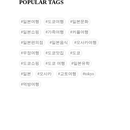
POPULAR TAGS
일본여행
도쿄여행
일본문화
일본쇼핑
가족여행
커플여행
일본편의점
일본음식
오사카여행
우정여행
도쿄맛집
도쿄
도쿄쇼핑
도쿄 여행
일본유학
일본
오사카
교토여행
tokyo
먹방여행