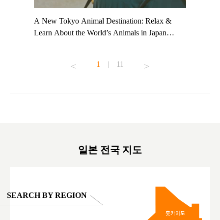
t TeamLab
A New Tokyo Animal Destination: Relax &
Shohei Oh
ng their
Learn About the World’s Animals in Japan
Other Jap
t to
#pr #japankuru #anitouch #anitouchtokyodome
From Kow
o see it for
#capybara #capybaracafe #animalcafe #tokyotrip
#pr #japa
1
|
11
#japantrip #카피바라 #애니터치 #아이와가볼
#kowa #sy
ink in bio)
만한곳 #도쿄여행 #가족여행 #東京旅遊 #東
#preworko
ex #kyoto
京親子景點 #日本動物互動體驗 #水豚泡澡 #
#japan
東京巨蛋城 #เที่ยวญี่ปุ่น2025 #ที่เที่ยว
#오타니쇼
on view of
ครอบครัว #สวนสัตว์ในร่ม #TokyoDomeCity
本旅遊 #運
oto ®
#anitouchtokyodome
ญี่ปุ่น #เ
#ผลิตภัณฑ์
일본 전국 지도
SEARCH BY REGION