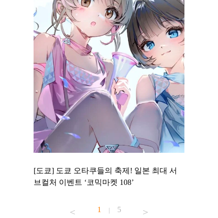
 to
[도쿄] 도쿄 오타쿠들의 축제! 일본 최대 서
[도쿄] 
 맛집 무료
브컬처 이벤트 ‘코믹마켓 108’
에서 즐기
1
5
|