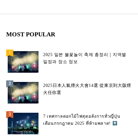
MOST POPULAR
2025 일본 불꽃놀이 축제 총정리｜지역별
일정과 장소 정보
2025日本人氣煙火大會14選 從東京到大阪煙
火任你選
7 เทศกาลดอกไม้ไฟสุดอลังการทั่วญี่ปุ่น
เดือนกรกฎาคม 2025 ที่ห้ามพลาด!