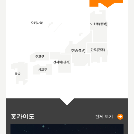
홋카이도
니세코
니키쵸
삿포로
오타루
도호
아
야
후
전체 보기
전체 보기
전체 보기
전체 보기
전체 보기