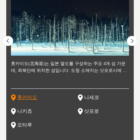
후에 위
홋카이도(北海道)는 일본 열도를 구성하는 주요 4개 섬 가운
신치토세 공항에서 약 2시간 거리의 니세코는, 세계 각지로부
홋카이도의 오타루에서 약 30여분 이동하면 도착하는 이곳은,
홋카이도의 도청 소재지로, 정치와 경제의 중심 도시로, 매년
홋카이도를 대표하는 관광 명소로 예로부터 무역항과 철도를
도호쿠
도호쿠
일본
일본
수수를
데, 최북단에 위치한 섬입니다. 도청 소재지는 삿포로시에 위
터 스키를 즐기기 위해 찾아드는 외국인 관광객들로 붐비는
과수 재배가 활발히 이뤄지는 작은 마을로, 포도와 사과, 체리
2월 오오도리 공원과 스스키노를 중심으로 시내 전역에서 열
통해 번영한 항구도시입니다. 운하를 따라 무역 상품을 보관
현, 
가타현, 후
한 자
리, 
 남쪽
치해 있습니다. 삿포로 맥주로 익히 알려진 삿포로시와 유명
도시로, 일본의 스노우 파우더를 제대로 즐길 수 있는 대형 스
가 생산됩니다. 특히 포도와 와인의 마을로 요이치시와 함께
리는 삿포로 눈 축제는 세계적인 이벤트로 알려져 있습니다.
하던 창고들이 당시의 모집을 간직하며 늘어서 있고, 창고 안
6현을
마츠리 (
부한 자연의 
시대
오키나
스키 리조트와 골프로 유명한 니세코정, 일본 3대 야경의 하
노우 리조트 지역입니다.
니키를 둘러보는 와인 투어리즘도 활성화되어 있는 곳입니다.
맥주와 라멘,양고기와 각종 신선한 해산물과 농산물로 미각과
은 박물관과, 라이브하우스, 수제 맥주 레스토랑과 카페등의
동북 
술)
세워
카마쓰, 오제 국립공원과 쓰루가성 공원, 
는 지
나로 꼽히는 하코다테시, 오타루 운하와 이국적인 풍경이 그
와인을 통해 신선한 지역의 먹거리와 오염되지않은 자연의 매
시각을 만족시켜주는 도시입니다.
레스토랑으로 쓰이고 있습니다.
한민국
신사와
벽한 파
홋카이도
니세코
도
이 가득
림 같은 오타루시가 관광지로 유명합니다.
력을 즐길 수 있는 여행을 즐길 수 있는 곳입니다.
한 
기있는 관광명소로
한 사
관광
네자와
니키쵸
삿포로
오타루