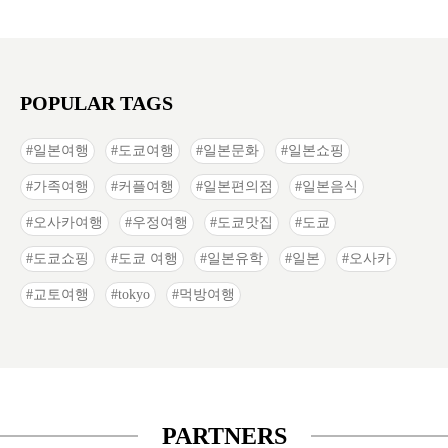
POPULAR TAGS
일본여행
도쿄여행
일본문화
일본쇼핑
가족여행
커플여행
일본편의점
일본음식
오사카여행
우정여행
도쿄맛집
도쿄
도쿄쇼핑
도쿄 여행
일본유학
일본
오사카
교토여행
tokyo
먹방여행
PARTNERS