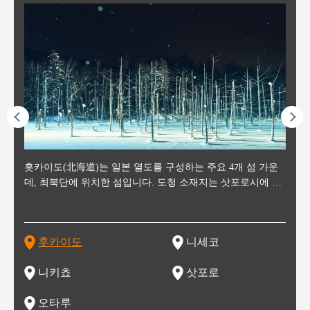
후에 위
홋카이도(北海道)는 일본 열도를 구성하는 주요 4개 섬 가운
신치토세 공항에서 약 2시간 거리의 니세코는, 세계 각지로부
홋카이도의 오타루에서 약 30여분 이동하면 도착하는 이곳은,
홋카이도의 도청 소재지로, 정치와 경제의 중심 도시로, 매년
홋카이도를 대표하는 관광 명소로 예로부터 무역항과 철도를
도호쿠
도호쿠
일본
일본
수수를
데, 최북단에 위치한 섬입니다. 도청 소재지는 삿포로시에 위
터 스키를 즐기기 위해 찾아드는 외국인 관광객들로 붐비는
과수 재배가 활발히 이뤄지는 작은 마을로, 포도와 사과, 체리
2월 오오도리 공원과 스스키노를 중심으로 시내 전역에서 열
통해 번영한 항구도시입니다. 운하를 따라 무역 상품을 보관
현, 
가타현, 후
한 자
리, 
 남쪽
치해 있습니다. 삿포로 맥주로 익히 알려진 삿포로시와 유명
도시로, 일본의 스노우 파우더를 제대로 즐길 수 있는 대형 스
가 생산됩니다. 특히 포도와 와인의 마을로 요이치시와 함께
리는 삿포로 눈 축제는 세계적인 이벤트로 알려져 있습니다.
하던 창고들이 당시의 모집을 간직하며 늘어서 있고, 창고 안
6현을
마츠리 (
부한 자연의 
시대
오키나
스키 리조트와 골프로 유명한 니세코정, 일본 3대 야경의 하
노우 리조트 지역입니다.
니키를 둘러보는 와인 투어리즘도 활성화되어 있는 곳입니다.
맥주와 라멘,양고기와 각종 신선한 해산물과 농산물로 미각과
은 박물관과, 라이브하우스, 수제 맥주 레스토랑과 카페등의
동북 
술)
세워
카마쓰, 오제 국립공원과 쓰루가성 공원, 
는 지
나로 꼽히는 하코다테시, 오타루 운하와 이국적인 풍경이 그
와인을 통해 신선한 지역의 먹거리와 오염되지않은 자연의 매
시각을 만족시켜주는 도시입니다.
레스토랑으로 쓰이고 있습니다.
한민국
신사와
벽한 파
홋카이도
니세코
도
이 가득
림 같은 오타루시가 관광지로 유명합니다.
력을 즐길 수 있는 여행을 즐길 수 있는 곳입니다.
한 
기있는 관광명소로
한 사
관광
네자와
니키쵸
삿포로
오타루