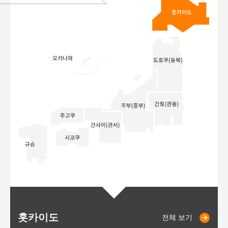
홋카이도
니세코
니키쵸
삿포로
오타루
도호
아
야
후
전체 보기
전체 보기
전체 보기
전체 보기
전체 보기