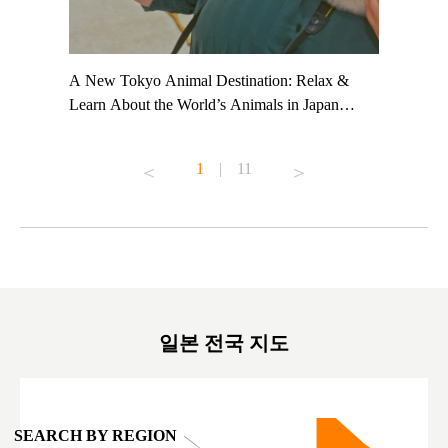
t TeamLab
A New Tokyo Animal Destination: Relax &
Shohei Oh
ng their
Learn About the World’s Animals in Japan
Other Jap
t to
#pr #japankuru #anitouch #anitouchtokyodome
From Kow
o see it for
#capybara #capybaracafe #animalcafe #tokyotrip
#pr #japa
1
|
11
#japantrip #카피바라 #애니터치 #아이와가볼
#kowa #sy
ink in bio)
만한곳 #도쿄여행 #가족여행 #東京旅遊 #東
#preworko
ex #kyoto
京親子景點 #日本動物互動體驗 #水豚泡澡 #
#japan
東京巨蛋城 #เที่ยวญี่ปุ่น2025 #ที่เที่ยว
#오타니쇼
on view of
ครอบครัว #สวนสัตว์ในร่ม #TokyoDomeCity
本旅遊 #運
oto ®
#anitouchtokyodome
ญี่ปุ่น #เ
#ผลิตภัณฑ์
일본 전국 지도
SEARCH BY REGION