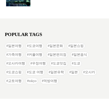
POPULAR TAGS
일본여행
도쿄여행
일본문화
일본쇼핑
가족여행
커플여행
일본편의점
일본음식
오사카여행
우정여행
도쿄맛집
도쿄
도쿄쇼핑
도쿄 여행
일본유학
일본
오사카
교토여행
tokyo
먹방여행