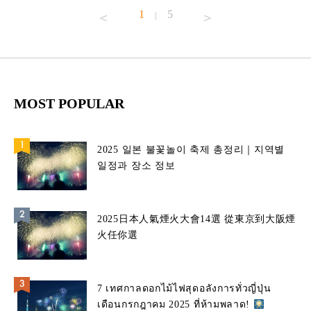
1
5
|
MOST POPULAR
2025 일본 불꽃놀이 축제 총정리｜지역별
일정과 장소 정보
2025日本人氣煙火大會14選 從東京到大阪煙
火任你選
7 เทศกาลดอกไม้ไฟสุดอลังการทั่วญี่ปุ่น
เดือนกรกฎาคม 2025 ที่ห้ามพลาด!