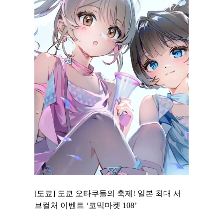
 to
[도쿄] 도쿄 오타쿠들의 축제! 일본 최대 서
[도쿄] 
 맛집 무료
브컬처 이벤트 ‘코믹마켓 108’
에서 즐기