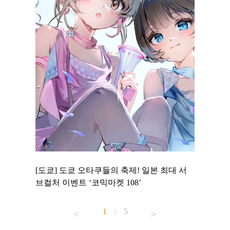
 to
[도쿄] 도쿄 오타쿠들의 축제! 일본 최대 서
[도쿄] 
 맛집 무료
브컬처 이벤트 ‘코믹마켓 108’
에서 즐기
1
5
|