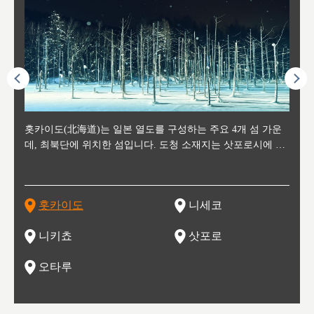
후에 위
홋카이도(北海道)는 일본 열도를 구성하는 주요 4개 섬 가운
신치토세 공항에서 약 2시간 거리의 니세코는, 세계 각지로부
홋카이도의 오타루에서 약 30여분 이동하면 도착하는 이곳은,
홋카이도의 도청 소재지로, 정치와 경제의 중심 도시로, 매년
홋카이도를 대표하는 관광 명소로 예로부터 무역항과 철도를
도호쿠
도호쿠
일본
일본
수수를
데, 최북단에 위치한 섬입니다. 도청 소재지는 삿포로시에 위
터 스키를 즐기기 위해 찾아드는 외국인 관광객들로 붐비는
과수 재배가 활발히 이뤄지는 작은 마을로, 포도와 사과, 체리
2월 오오도리 공원과 스스키노를 중심으로 시내 전역에서 열
통해 번영한 항구도시입니다. 운하를 따라 무역 상품을 보관
현, 
가타현, 후
한 자
리, 
 남쪽
치해 있습니다. 삿포로 맥주로 익히 알려진 삿포로시와 유명
도시로, 일본의 스노우 파우더를 제대로 즐길 수 있는 대형 스
가 생산됩니다. 특히 포도와 와인의 마을로 요이치시와 함께
리는 삿포로 눈 축제는 세계적인 이벤트로 알려져 있습니다.
하던 창고들이 당시의 모집을 간직하며 늘어서 있고, 창고 안
6현을
마츠리 (
부한 자연의 
시대
오키나
스키 리조트와 골프로 유명한 니세코정, 일본 3대 야경의 하
노우 리조트 지역입니다.
니키를 둘러보는 와인 투어리즘도 활성화되어 있는 곳입니다.
맥주와 라멘,양고기와 각종 신선한 해산물과 농산물로 미각과
은 박물관과, 라이브하우스, 수제 맥주 레스토랑과 카페등의
동북 
술)
세워
카마쓰, 오제 국립공원과 쓰루가성 공원, 
는 지
나로 꼽히는 하코다테시, 오타루 운하와 이국적인 풍경이 그
와인을 통해 신선한 지역의 먹거리와 오염되지않은 자연의 매
시각을 만족시켜주는 도시입니다.
레스토랑으로 쓰이고 있습니다.
한민국
신사와
벽한 파
홋카이도
니세코
도
이 가득
림 같은 오타루시가 관광지로 유명합니다.
력을 즐길 수 있는 여행을 즐길 수 있는 곳입니다.
한 
기있는 관광명소로
한 사
관광
네자와
니키쵸
삿포로
오타루