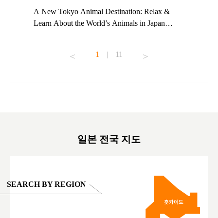
t TeamLab
A New Tokyo Animal Destination: Relax &
Shohei Oh
ng their
Learn About the World’s Animals in Japan
Other Jap
t to
#pr #japankuru #anitouch #anitouchtokyodome
From Kow
o see it for
#capybara #capybaracafe #animalcafe #tokyotrip
#pr #japa
1
|
11
#japantrip #카피바라 #애니터치 #아이와가볼
#kowa #sy
ink in bio)
만한곳 #도쿄여행 #가족여행 #東京旅遊 #東
#preworko
ex #kyoto
京親子景點 #日本動物互動體驗 #水豚泡澡 #
#japan
東京巨蛋城 #เที่ยวญี่ปุ่น2025 #ที่เที่ยว
#오타니쇼
on view of
ครอบครัว #สวนสัตว์ในร่ม #TokyoDomeCity
本旅遊 #運
oto ®
#anitouchtokyodome
ญี่ปุ่น #เ
#ผลิตภัณฑ์
일본 전국 지도
SEARCH BY REGION