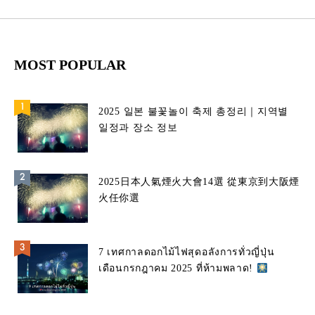
MOST POPULAR
2025 일본 불꽃놀이 축제 총정리｜지역별
일정과 장소 정보
2025日本人氣煙火大會14選 從東京到大阪煙
火任你選
7 เทศกาลดอกไม้ไฟสุดอลังการทั่วญี่ปุ่น
เดือนกรกฎาคม 2025 ที่ห้ามพลาด!