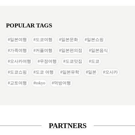
POPULAR TAGS
일본여행
도쿄여행
일본문화
일본쇼핑
가족여행
커플여행
일본편의점
일본음식
오사카여행
우정여행
도쿄맛집
도쿄
도쿄쇼핑
도쿄 여행
일본유학
일본
오사카
교토여행
tokyo
먹방여행
PARTNERS