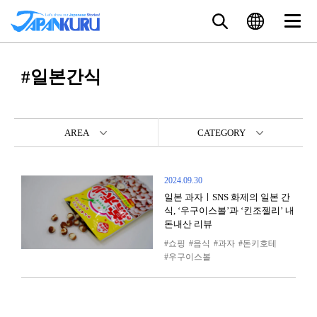
#일본간식
AREA
CATEGORY
2024.09.30
일본 과자ㅣSNS 화제의 일본 간
식, ‘우구이스볼’과 ‘킨조젤리’ 내
돈내산 리뷰
쇼핑
음식
과자
돈키호테
우구이스볼