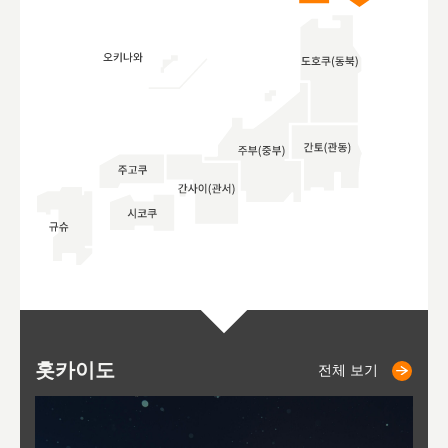
홋카이도
니세코
니키쵸
삿포로
오타루
도호
아
야
후
전체 보기
전체 보기
전체 보기
전체 보기
전체 보기