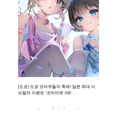
 to
[도쿄] 도쿄 오타쿠들의 축제! 일본 최대 서
[도쿄] 
 맛집 무료
브컬처 이벤트 ‘코믹마켓 108’
에서 즐기
1
5
|