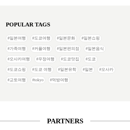
POPULAR TAGS
일본여행
도쿄여행
일본문화
일본쇼핑
가족여행
커플여행
일본편의점
일본음식
오사카여행
우정여행
도쿄맛집
도쿄
도쿄쇼핑
도쿄 여행
일본유학
일본
오사카
교토여행
tokyo
먹방여행
PARTNERS