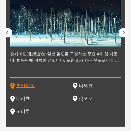
후에 위
홋카이도(北海道)는 일본 열도를 구성하는 주요 4개 섬 가운
신치토세 공항에서 약 2시간 거리의 니세코는, 세계 각지로부
홋카이도의 오타루에서 약 30여분 이동하면 도착하는 이곳은,
홋카이도의 도청 소재지로, 정치와 경제의 중심 도시로, 매년
홋카이도를 대표하는 관광 명소로 예로부터 무역항과 철도를
도호쿠
도호쿠
일본
일본
수수를
데, 최북단에 위치한 섬입니다. 도청 소재지는 삿포로시에 위
터 스키를 즐기기 위해 찾아드는 외국인 관광객들로 붐비는
과수 재배가 활발히 이뤄지는 작은 마을로, 포도와 사과, 체리
2월 오오도리 공원과 스스키노를 중심으로 시내 전역에서 열
통해 번영한 항구도시입니다. 운하를 따라 무역 상품을 보관
현, 
가타현, 후
한 자
리, 
 남쪽
치해 있습니다. 삿포로 맥주로 익히 알려진 삿포로시와 유명
도시로, 일본의 스노우 파우더를 제대로 즐길 수 있는 대형 스
가 생산됩니다. 특히 포도와 와인의 마을로 요이치시와 함께
리는 삿포로 눈 축제는 세계적인 이벤트로 알려져 있습니다.
하던 창고들이 당시의 모집을 간직하며 늘어서 있고, 창고 안
6현을
마츠리 (
부한 자연의 
시대
오키나
스키 리조트와 골프로 유명한 니세코정, 일본 3대 야경의 하
노우 리조트 지역입니다.
니키를 둘러보는 와인 투어리즘도 활성화되어 있는 곳입니다.
맥주와 라멘,양고기와 각종 신선한 해산물과 농산물로 미각과
은 박물관과, 라이브하우스, 수제 맥주 레스토랑과 카페등의
동북 
술)
세워
카마쓰, 오제 국립공원과 쓰루가성 공원, 
는 지
나로 꼽히는 하코다테시, 오타루 운하와 이국적인 풍경이 그
와인을 통해 신선한 지역의 먹거리와 오염되지않은 자연의 매
시각을 만족시켜주는 도시입니다.
레스토랑으로 쓰이고 있습니다.
한민국
신사와
벽한 파
홋카이도
니세코
도
이 가득
림 같은 오타루시가 관광지로 유명합니다.
력을 즐길 수 있는 여행을 즐길 수 있는 곳입니다.
한 
기있는 관광명소로
한 사
관광
네자와
니키쵸
삿포로
오타루