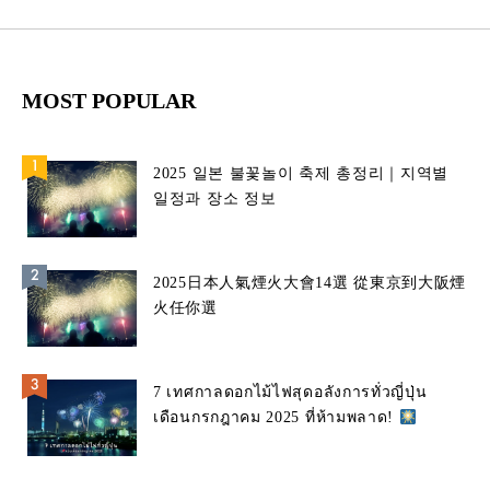
MOST POPULAR
2025 일본 불꽃놀이 축제 총정리｜지역별
일정과 장소 정보
2025日本人氣煙火大會14選 從東京到大阪煙
火任你選
7 เทศกาลดอกไม้ไฟสุดอลังการทั่วญี่ปุ่น
เดือนกรกฎาคม 2025 ที่ห้ามพลาด!