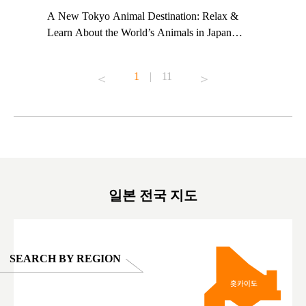
t TeamLab
A New Tokyo Animal Destination: Relax &
Shohei Oh
ng their
Learn About the World’s Animals in Japan
Other Jap
t to
#pr #japankuru #anitouch #anitouchtokyodome
From Kow
o see it for
#capybara #capybaracafe #animalcafe #tokyotrip
#pr #japa
1
|
11
#japantrip #카피바라 #애니터치 #아이와가볼
#kowa #sy
ink in bio)
만한곳 #도쿄여행 #가족여행 #東京旅遊 #東
#preworko
ex #kyoto
京親子景點 #日本動物互動體驗 #水豚泡澡 #
#japan
東京巨蛋城 #เที่ยวญี่ปุ่น2025 #ที่เที่ยว
#오타니쇼
on view of
ครอบครัว #สวนสัตว์ในร่ม #TokyoDomeCity
本旅遊 #運
oto ®
#anitouchtokyodome
ญี่ปุ่น #เ
#ผลิตภัณฑ์
일본 전국 지도
SEARCH BY REGION