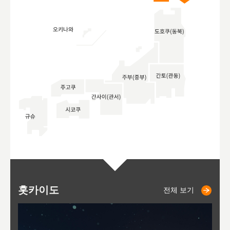
홋카이도
니세코
니키쵸
삿포로
오타루
도호
아
야
후
전체 보기
전체 보기
전체 보기
전체 보기
전체 보기