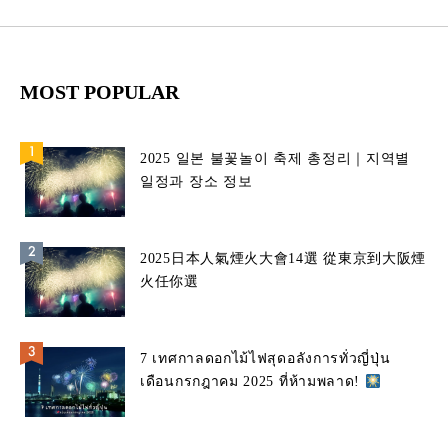
MOST POPULAR
2025 일본 불꽃놀이 축제 총정리｜지역별
일정과 장소 정보
2025日本人氣煙火大會14選 從東京到大阪煙
火任你選
7 เทศกาลดอกไม้ไฟสุดอลังการทั่วญี่ปุ่น
เดือนกรกฎาคม 2025 ที่ห้ามพลาด!