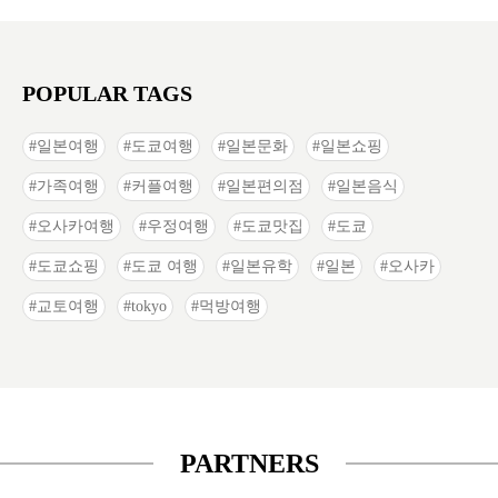
POPULAR TAGS
일본여행
도쿄여행
일본문화
일본쇼핑
가족여행
커플여행
일본편의점
일본음식
오사카여행
우정여행
도쿄맛집
도쿄
도쿄쇼핑
도쿄 여행
일본유학
일본
오사카
교토여행
tokyo
먹방여행
PARTNERS