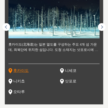
후에 위
홋카이도(北海道)는 일본 열도를 구성하는 주요 4개 섬 가운
신치토세 공항에서 약 2시간 거리의 니세코는, 세계 각지로부
홋카이도의 오타루에서 약 30여분 이동하면 도착하는 이곳은,
홋카이도의 도청 소재지로, 정치와 경제의 중심 도시로, 매년
홋카이도를 대표하는 관광 명소로 예로부터 무역항과 철도를
도호쿠
도호쿠
일본
일본
수수를
데, 최북단에 위치한 섬입니다. 도청 소재지는 삿포로시에 위
터 스키를 즐기기 위해 찾아드는 외국인 관광객들로 붐비는
과수 재배가 활발히 이뤄지는 작은 마을로, 포도와 사과, 체리
2월 오오도리 공원과 스스키노를 중심으로 시내 전역에서 열
통해 번영한 항구도시입니다. 운하를 따라 무역 상품을 보관
현, 
가타현, 후
한 자
리, 
 남쪽
치해 있습니다. 삿포로 맥주로 익히 알려진 삿포로시와 유명
도시로, 일본의 스노우 파우더를 제대로 즐길 수 있는 대형 스
가 생산됩니다. 특히 포도와 와인의 마을로 요이치시와 함께
리는 삿포로 눈 축제는 세계적인 이벤트로 알려져 있습니다.
하던 창고들이 당시의 모집을 간직하며 늘어서 있고, 창고 안
6현을
마츠리 (
부한 자연의 
시대
오키나
스키 리조트와 골프로 유명한 니세코정, 일본 3대 야경의 하
노우 리조트 지역입니다.
니키를 둘러보는 와인 투어리즘도 활성화되어 있는 곳입니다.
맥주와 라멘,양고기와 각종 신선한 해산물과 농산물로 미각과
은 박물관과, 라이브하우스, 수제 맥주 레스토랑과 카페등의
동북 
술)
세워
카마쓰, 오제 국립공원과 쓰루가성 공원, 
는 지
나로 꼽히는 하코다테시, 오타루 운하와 이국적인 풍경이 그
와인을 통해 신선한 지역의 먹거리와 오염되지않은 자연의 매
시각을 만족시켜주는 도시입니다.
레스토랑으로 쓰이고 있습니다.
한민국
신사와
벽한 파
홋카이도
니세코
도
이 가득
림 같은 오타루시가 관광지로 유명합니다.
력을 즐길 수 있는 여행을 즐길 수 있는 곳입니다.
한 
기있는 관광명소로
한 사
관광
네자와
니키쵸
삿포로
오타루