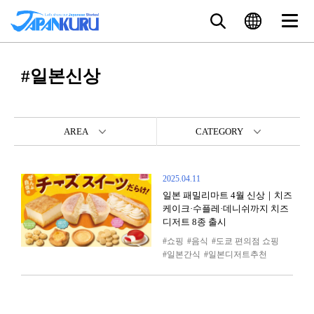
#일본신상
AREA
CATEGORY
2025.04.11
일본 패밀리마트 4월 신상｜치즈
케이크·수플레·데니쉬까지 치즈
디저트 8종 출시
쇼핑
음식
도쿄 편의점 쇼핑
일본간식
일본디저트추천