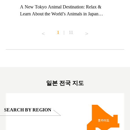
t TeamLab
A New Tokyo Animal Destination: Relax &
Shohei Oh
ng their
Learn About the World’s Animals in Japan
Other Jap
t to
#pr #japankuru #anitouch #anitouchtokyodome
From Kow
o see it for
#capybara #capybaracafe #animalcafe #tokyotrip
#pr #japa
1
|
11
#japantrip #카피바라 #애니터치 #아이와가볼
#kowa #sy
ink in bio)
만한곳 #도쿄여행 #가족여행 #東京旅遊 #東
#preworko
ex #kyoto
京親子景點 #日本動物互動體驗 #水豚泡澡 #
#japan
東京巨蛋城 #เที่ยวญี่ปุ่น2025 #ที่เที่ยว
#오타니쇼
on view of
ครอบครัว #สวนสัตว์ในร่ม #TokyoDomeCity
本旅遊 #運
oto ®
#anitouchtokyodome
ญี่ปุ่น #เ
#ผลิตภัณฑ์
일본 전국 지도
SEARCH BY REGION