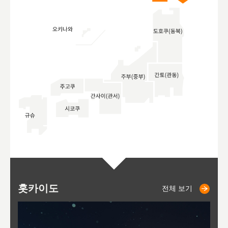
홋카이도
니세코
니키쵸
삿포로
오타루
도호
아
야
후
전체 보기
전체 보기
전체 보기
전체 보기
전체 보기