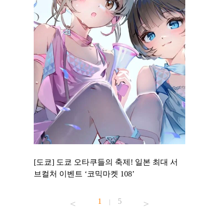
 to
[도쿄] 도쿄 오타쿠들의 축제! 일본 최대 서
[도쿄] 
 맛집 무료
브컬처 이벤트 ‘코믹마켓 108’
에서 즐기
1
5
|