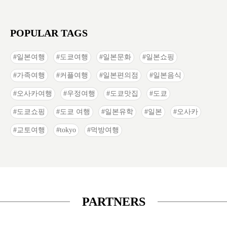
POPULAR TAGS
일본여행
도쿄여행
일본문화
일본쇼핑
가족여행
커플여행
일본편의점
일본음식
오사카여행
우정여행
도쿄맛집
도쿄
도쿄쇼핑
도쿄 여행
일본유학
일본
오사카
교토여행
tokyo
먹방여행
PARTNERS