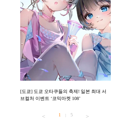
 to
[도쿄] 도쿄 오타쿠들의 축제! 일본 최대 서
[도쿄] 
 맛집 무료
브컬처 이벤트 ‘코믹마켓 108’
에서 즐기
1
5
|