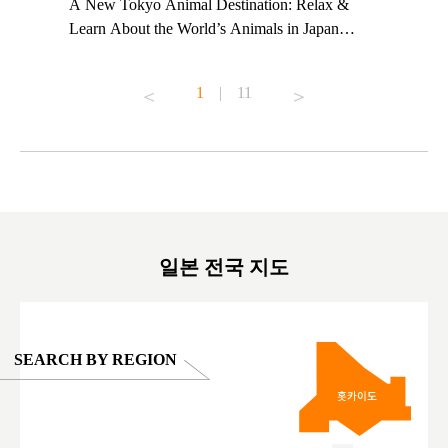
t TeamLab
A New Tokyo Animal Destination: Relax &
Shohei Oh
ng their
Learn About the World’s Animals in Japan
Other Jap
t to
#pr #japankuru #anitouch #anitouchtokyodome
From Kow
o see it for
#capybara #capybaracafe #animalcafe #tokyotrip
#pr #japa
1
|
11
#japantrip #카피바라 #애니터치 #아이와가볼
#kowa #sy
ink in bio)
만한곳 #도쿄여행 #가족여행 #東京旅遊 #東
#preworko
ex #kyoto
京親子景點 #日本動物互動體驗 #水豚泡澡 #
#japan
東京巨蛋城 #เที่ยวญี่ปุ่น2025 #ที่เที่ยว
#오타니쇼
on view of
ครอบครัว #สวนสัตว์ในร่ม #TokyoDomeCity
本旅遊 #運
oto ®
#anitouchtokyodome
ญี่ปุ่น #เ
#ผลิตภัณฑ์
일본 전국 지도
SEARCH BY REGION