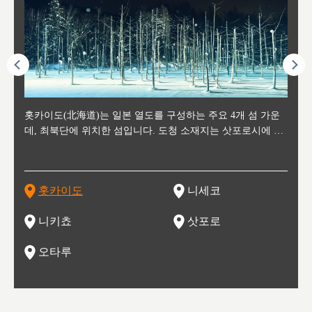
후에 위
홋카이도(北海道)는 일본 열도를 구성하는 주요 4개 섬 가운
신치토세 공항에서 약 2시간 거리의 니세코는, 세계 각지로부
홋카이도의 오타루에서 약 30여분 이동하면 도착하는 이곳은,
홋카이도의 도청 소재지로, 정치와 경제의 중심 도시로, 매년
홋카이도를 대표하는 관광 명소로 예로부터 무역항과 철도를
도호쿠
도호쿠
일본
일본
수수를
데, 최북단에 위치한 섬입니다. 도청 소재지는 삿포로시에 위
터 스키를 즐기기 위해 찾아드는 외국인 관광객들로 붐비는
과수 재배가 활발히 이뤄지는 작은 마을로, 포도와 사과, 체리
2월 오오도리 공원과 스스키노를 중심으로 시내 전역에서 열
통해 번영한 항구도시입니다. 운하를 따라 무역 상품을 보관
현, 
가타현, 후
한 자
리, 
 남쪽
치해 있습니다. 삿포로 맥주로 익히 알려진 삿포로시와 유명
도시로, 일본의 스노우 파우더를 제대로 즐길 수 있는 대형 스
가 생산됩니다. 특히 포도와 와인의 마을로 요이치시와 함께
리는 삿포로 눈 축제는 세계적인 이벤트로 알려져 있습니다.
하던 창고들이 당시의 모집을 간직하며 늘어서 있고, 창고 안
6현을
마츠리 (
부한 자연의 
시대
오키나
스키 리조트와 골프로 유명한 니세코정, 일본 3대 야경의 하
노우 리조트 지역입니다.
니키를 둘러보는 와인 투어리즘도 활성화되어 있는 곳입니다.
맥주와 라멘,양고기와 각종 신선한 해산물과 농산물로 미각과
은 박물관과, 라이브하우스, 수제 맥주 레스토랑과 카페등의
동북 
술)
세워
카마쓰, 오제 국립공원과 쓰루가성 공원, 
는 지
나로 꼽히는 하코다테시, 오타루 운하와 이국적인 풍경이 그
와인을 통해 신선한 지역의 먹거리와 오염되지않은 자연의 매
시각을 만족시켜주는 도시입니다.
레스토랑으로 쓰이고 있습니다.
한민국
신사와
벽한 파
홋카이도
니세코
도
이 가득
림 같은 오타루시가 관광지로 유명합니다.
력을 즐길 수 있는 여행을 즐길 수 있는 곳입니다.
한 
기있는 관광명소로
한 사
관광
네자와
니키쵸
삿포로
오타루