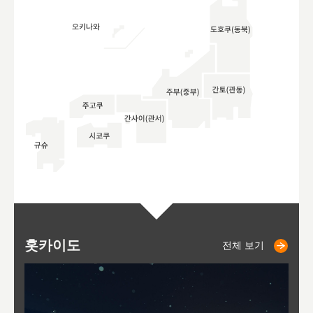
홋카이도
니세코
니키쵸
삿포로
오타루
도호
아
야
후
전체 보기
전체 보기
전체 보기
전체 보기
전체 보기