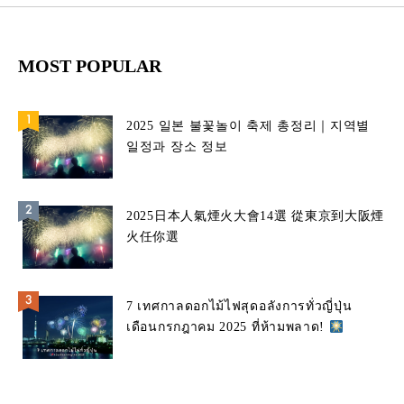
MOST POPULAR
2025 일본 불꽃놀이 축제 총정리｜지역별
일정과 장소 정보
2025日本人氣煙火大會14選 從東京到大阪煙
火任你選
7 เทศกาลดอกไม้ไฟสุดอลังการทั่วญี่ปุ่น
เดือนกรกฎาคม 2025 ที่ห้ามพลาด!