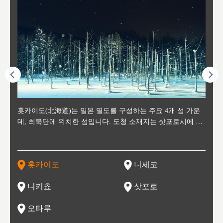
후에 위
홋카이도(北海道)는 일본 열도를 구성하는 주요 4개 섬 가운
신치토세 공항에서 약 2시간 거리의 니세코는, 세계 각지로부
홋카이도의 오타루에서 약 30여분 이동하면 도착하는 이곳은,
홋카이도의 도청 소재지로, 정치와 경제의 중심 도시로, 매년
홋카이도를 대표하는 관광 명소로 예로부터 무역항과 철도를
도호쿠
도호쿠
일본
일본
수수를
데, 최북단에 위치한 섬입니다. 도청 소재지는 삿포로시에 위
터 스키를 즐기기 위해 찾아드는 외국인 관광객들로 붐비는
과수 재배가 활발히 이뤄지는 작은 마을로, 포도와 사과, 체리
2월 오오도리 공원과 스스키노를 중심으로 시내 전역에서 열
통해 번영한 항구도시입니다. 운하를 따라 무역 상품을 보관
현, 
가타현, 후
한 자
리, 
 남쪽
치해 있습니다. 삿포로 맥주로 익히 알려진 삿포로시와 유명
도시로, 일본의 스노우 파우더를 제대로 즐길 수 있는 대형 스
가 생산됩니다. 특히 포도와 와인의 마을로 요이치시와 함께
리는 삿포로 눈 축제는 세계적인 이벤트로 알려져 있습니다.
하던 창고들이 당시의 모집을 간직하며 늘어서 있고, 창고 안
6현을
마츠리 (
부한 자연의 
시대
오키나
스키 리조트와 골프로 유명한 니세코정, 일본 3대 야경의 하
노우 리조트 지역입니다.
니키를 둘러보는 와인 투어리즘도 활성화되어 있는 곳입니다.
맥주와 라멘,양고기와 각종 신선한 해산물과 농산물로 미각과
은 박물관과, 라이브하우스, 수제 맥주 레스토랑과 카페등의
동북 
술)
세워
카마쓰, 오제 국립공원과 쓰루가성 공원, 
는 지
나로 꼽히는 하코다테시, 오타루 운하와 이국적인 풍경이 그
와인을 통해 신선한 지역의 먹거리와 오염되지않은 자연의 매
시각을 만족시켜주는 도시입니다.
레스토랑으로 쓰이고 있습니다.
한민국
신사와
벽한 파
홋카이도
니세코
도
이 가득
림 같은 오타루시가 관광지로 유명합니다.
력을 즐길 수 있는 여행을 즐길 수 있는 곳입니다.
한 
기있는 관광명소로
한 사
관광
네자와
니키쵸
삿포로
오타루