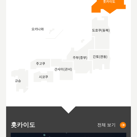
홋카이도
니세코
니키쵸
삿포로
오타루
도호
아
야
후
전체 보기
전체 보기
전체 보기
전체 보기
전체 보기