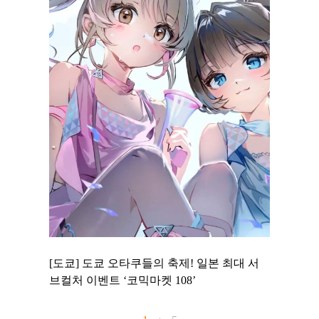
 to
[도쿄] 도쿄 오타쿠들의 축제! 일본 최대 서
[도쿄] 
 맛집 무료
브컬처 이벤트 ‘코믹마켓 108’
에서 즐기