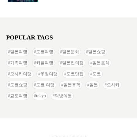
POPULAR TAGS
일본여행
도쿄여행
일본문화
일본쇼핑
가족여행
커플여행
일본편의점
일본음식
오사카여행
우정여행
도쿄맛집
도쿄
도쿄쇼핑
도쿄 여행
일본유학
일본
오사카
교토여행
tokyo
먹방여행