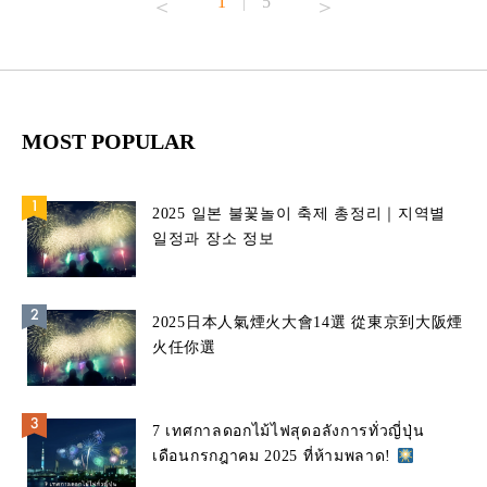
1
5
|
MOST POPULAR
2025 일본 불꽃놀이 축제 총정리｜지역별
일정과 장소 정보
2025日本人氣煙火大會14選 從東京到大阪煙
火任你選
7 เทศกาลดอกไม้ไฟสุดอลังการทั่วญี่ปุ่น
เดือนกรกฎาคม 2025 ที่ห้ามพลาด!