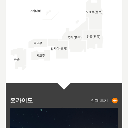
홋카이도
니세코
니키쵸
삿포로
오타루
도호
아
야
후
전체 보기
전체 보기
전체 보기
전체 보기
전체 보기