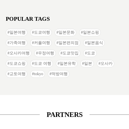
POPULAR TAGS
일본여행
도쿄여행
일본문화
일본쇼핑
가족여행
커플여행
일본편의점
일본음식
오사카여행
우정여행
도쿄맛집
도쿄
도쿄쇼핑
도쿄 여행
일본유학
일본
오사카
교토여행
tokyo
먹방여행
PARTNERS