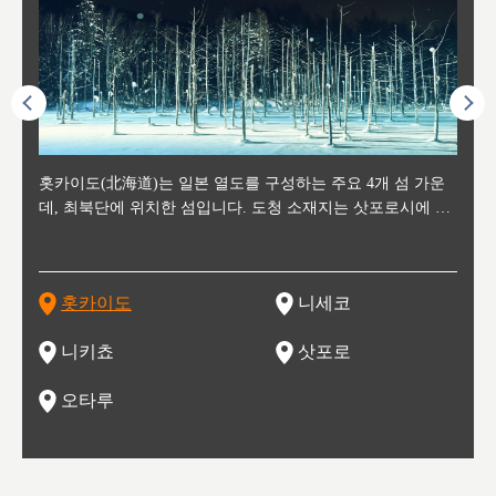
후에 위
홋카이도(北海道)는 일본 열도를 구성하는 주요 4개 섬 가운
신치토세 공항에서 약 2시간 거리의 니세코는, 세계 각지로부
홋카이도의 오타루에서 약 30여분 이동하면 도착하는 이곳은,
홋카이도의 도청 소재지로, 정치와 경제의 중심 도시로, 매년
홋카이도를 대표하는 관광 명소로 예로부터 무역항과 철도를
도호쿠
도호쿠
일본
일본
수수를
데, 최북단에 위치한 섬입니다. 도청 소재지는 삿포로시에 위
터 스키를 즐기기 위해 찾아드는 외국인 관광객들로 붐비는
과수 재배가 활발히 이뤄지는 작은 마을로, 포도와 사과, 체리
2월 오오도리 공원과 스스키노를 중심으로 시내 전역에서 열
통해 번영한 항구도시입니다. 운하를 따라 무역 상품을 보관
현, 
가타현, 후
한 자
리, 
 남쪽
치해 있습니다. 삿포로 맥주로 익히 알려진 삿포로시와 유명
도시로, 일본의 스노우 파우더를 제대로 즐길 수 있는 대형 스
가 생산됩니다. 특히 포도와 와인의 마을로 요이치시와 함께
리는 삿포로 눈 축제는 세계적인 이벤트로 알려져 있습니다.
하던 창고들이 당시의 모집을 간직하며 늘어서 있고, 창고 안
6현을
마츠리 (
부한 자연의 
시대
오키나
스키 리조트와 골프로 유명한 니세코정, 일본 3대 야경의 하
노우 리조트 지역입니다.
니키를 둘러보는 와인 투어리즘도 활성화되어 있는 곳입니다.
맥주와 라멘,양고기와 각종 신선한 해산물과 농산물로 미각과
은 박물관과, 라이브하우스, 수제 맥주 레스토랑과 카페등의
동북 
술)
세워
카마쓰, 오제 국립공원과 쓰루가성 공원, 
는 지
나로 꼽히는 하코다테시, 오타루 운하와 이국적인 풍경이 그
와인을 통해 신선한 지역의 먹거리와 오염되지않은 자연의 매
시각을 만족시켜주는 도시입니다.
레스토랑으로 쓰이고 있습니다.
한민국
신사와
벽한 파
홋카이도
니세코
도
이 가득
림 같은 오타루시가 관광지로 유명합니다.
력을 즐길 수 있는 여행을 즐길 수 있는 곳입니다.
한 
기있는 관광명소로
한 사
관광
네자와
니키쵸
삿포로
오타루