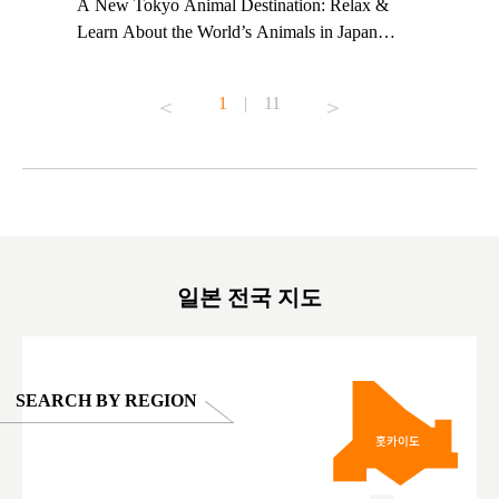
t TeamLab
A New Tokyo Animal Destination: Relax &
Shohei Oh
ng their
Learn About the World’s Animals in Japan
Other Jap
t to
#pr #japankuru #anitouch #anitouchtokyodome
From Kow
o see it for
#capybara #capybaracafe #animalcafe #tokyotrip
#pr #japa
1
|
11
#japantrip #카피바라 #애니터치 #아이와가볼
#kowa #sy
ink in bio)
만한곳 #도쿄여행 #가족여행 #東京旅遊 #東
#preworko
ex #kyoto
京親子景點 #日本動物互動體驗 #水豚泡澡 #
#japan
東京巨蛋城 #เที่ยวญี่ปุ่น2025 #ที่เที่ยว
#오타니쇼
on view of
ครอบครัว #สวนสัตว์ในร่ม #TokyoDomeCity
本旅遊 #運
oto ®
#anitouchtokyodome
ญี่ปุ่น #เ
#ผลิตภัณฑ์
일본 전국 지도
SEARCH BY REGION