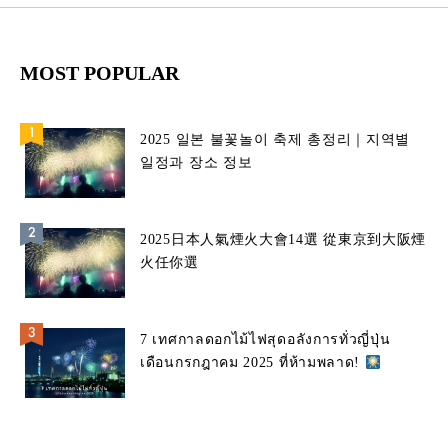
MOST POPULAR
2025 일본 불꽃놀이 축제 총정리｜지역별
일정과 장소 정보
2025日本人氣煙火大會14選 從東京到大阪煙
火任你選
7 เทศกาลดอกไม้ไฟสุดอลังการทั่วญี่ปุ่น
เดือนกรกฎาคม 2025 ที่ห้ามพลาด!