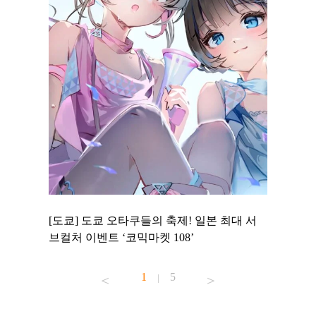
 to
[도쿄] 도쿄 오타쿠들의 축제! 일본 최대 서
[도쿄] 
 맛집 무료
브컬처 이벤트 ‘코믹마켓 108’
에서 즐기
1
5
|