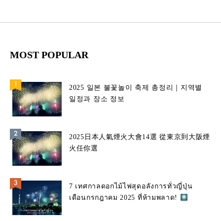
MOST POPULAR
2025 일본 불꽃놀이 축제 총정리｜지역별
일정과 장소 정보
2025日本人氣煙火大會14選 從東京到大阪煙
火任你選
7 เทศกาลดอกไม้ไฟสุดอลังการทั่วญี่ปุ่น
เดือนกรกฎาคม 2025 ที่ห้ามพลาด!