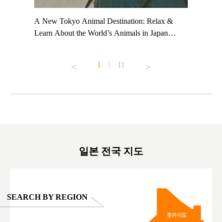
t TeamLab
A New Tokyo Animal Destination: Relax &
Shohei Oh
ng their
Learn About the World’s Animals in Japan
Other Jap
t to
#pr #japankuru #anitouch #anitouchtokyodome
From Kow
o see it for
#capybara #capybaracafe #animalcafe #tokyotrip
#pr #japa
1
|
11
#japantrip #카피바라 #애니터치 #아이와가볼
#kowa #sy
ink in bio)
만한곳 #도쿄여행 #가족여행 #東京旅遊 #東
#preworko
ex #kyoto
京親子景點 #日本動物互動體驗 #水豚泡澡 #
#japan
東京巨蛋城 #เที่ยวญี่ปุ่น2025 #ที่เที่ยว
#오타니쇼
on view of
ครอบครัว #สวนสัตว์ในร่ม #TokyoDomeCity
本旅遊 #運
oto ®
#anitouchtokyodome
ญี่ปุ่น #เ
#ผลิตภัณฑ์
일본 전국 지도
SEARCH BY REGION