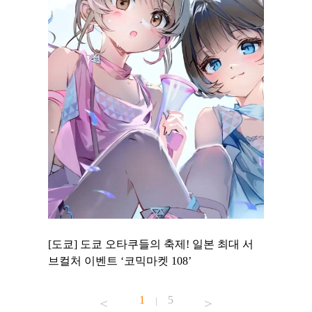
 to
[도쿄] 도쿄 오타쿠들의 축제! 일본 최대 서
[도쿄] 
 맛집 무료
브컬처 이벤트 ‘코믹마켓 108’
에서 즐기
1
5
|