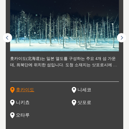
후에 위
홋카이도(北海道)는 일본 열도를 구성하는 주요 4개 섬 가운
신치토세 공항에서 약 2시간 거리의 니세코는, 세계 각지로부
홋카이도의 오타루에서 약 30여분 이동하면 도착하는 이곳은,
홋카이도의 도청 소재지로, 정치와 경제의 중심 도시로, 매년
홋카이도를 대표하는 관광 명소로 예로부터 무역항과 철도를
도호쿠
도호쿠
일본
일본
수수를
데, 최북단에 위치한 섬입니다. 도청 소재지는 삿포로시에 위
터 스키를 즐기기 위해 찾아드는 외국인 관광객들로 붐비는
과수 재배가 활발히 이뤄지는 작은 마을로, 포도와 사과, 체리
2월 오오도리 공원과 스스키노를 중심으로 시내 전역에서 열
통해 번영한 항구도시입니다. 운하를 따라 무역 상품을 보관
현, 
가타현, 후
한 자
리, 
 남쪽
치해 있습니다. 삿포로 맥주로 익히 알려진 삿포로시와 유명
도시로, 일본의 스노우 파우더를 제대로 즐길 수 있는 대형 스
가 생산됩니다. 특히 포도와 와인의 마을로 요이치시와 함께
리는 삿포로 눈 축제는 세계적인 이벤트로 알려져 있습니다.
하던 창고들이 당시의 모집을 간직하며 늘어서 있고, 창고 안
6현을
마츠리 (
부한 자연의 
시대
오키나
스키 리조트와 골프로 유명한 니세코정, 일본 3대 야경의 하
노우 리조트 지역입니다.
니키를 둘러보는 와인 투어리즘도 활성화되어 있는 곳입니다.
맥주와 라멘,양고기와 각종 신선한 해산물과 농산물로 미각과
은 박물관과, 라이브하우스, 수제 맥주 레스토랑과 카페등의
동북 
술)
세워
카마쓰, 오제 국립공원과 쓰루가성 공원, 
는 지
나로 꼽히는 하코다테시, 오타루 운하와 이국적인 풍경이 그
와인을 통해 신선한 지역의 먹거리와 오염되지않은 자연의 매
시각을 만족시켜주는 도시입니다.
레스토랑으로 쓰이고 있습니다.
한민국
신사와
벽한 파
홋카이도
니세코
도
이 가득
림 같은 오타루시가 관광지로 유명합니다.
력을 즐길 수 있는 여행을 즐길 수 있는 곳입니다.
한 
기있는 관광명소로
한 사
관광
네자와
니키쵸
삿포로
오타루