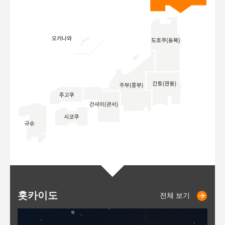
홋카이도
니세코
니키쵸
삿포로
오타루
도호
아
야
후
전체 보기
전체 보기
전체 보기
전체 보기
전체 보기