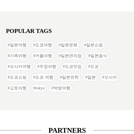
POPULAR TAGS
일본여행
도쿄여행
일본문화
일본쇼핑
가족여행
커플여행
일본편의점
일본음식
오사카여행
우정여행
도쿄맛집
도쿄
도쿄쇼핑
도쿄 여행
일본유학
일본
오사카
교토여행
tokyo
먹방여행
PARTNERS