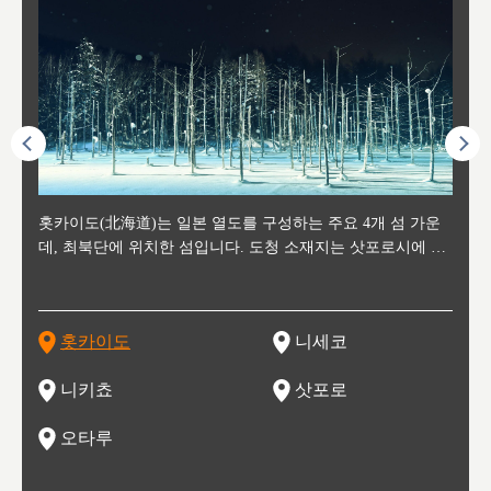
후에 위
홋카이도(北海道)는 일본 열도를 구성하는 주요 4개 섬 가운
신치토세 공항에서 약 2시간 거리의 니세코는, 세계 각지로부
홋카이도의 오타루에서 약 30여분 이동하면 도착하는 이곳은,
홋카이도의 도청 소재지로, 정치와 경제의 중심 도시로, 매년
홋카이도를 대표하는 관광 명소로 예로부터 무역항과 철도를
도호쿠
도호쿠
일본
일본
수수를
데, 최북단에 위치한 섬입니다. 도청 소재지는 삿포로시에 위
터 스키를 즐기기 위해 찾아드는 외국인 관광객들로 붐비는
과수 재배가 활발히 이뤄지는 작은 마을로, 포도와 사과, 체리
2월 오오도리 공원과 스스키노를 중심으로 시내 전역에서 열
통해 번영한 항구도시입니다. 운하를 따라 무역 상품을 보관
현, 
가타현, 후
한 자
리, 
 남쪽
치해 있습니다. 삿포로 맥주로 익히 알려진 삿포로시와 유명
도시로, 일본의 스노우 파우더를 제대로 즐길 수 있는 대형 스
가 생산됩니다. 특히 포도와 와인의 마을로 요이치시와 함께
리는 삿포로 눈 축제는 세계적인 이벤트로 알려져 있습니다.
하던 창고들이 당시의 모집을 간직하며 늘어서 있고, 창고 안
6현을
마츠리 (
부한 자연의 
시대
오키나
스키 리조트와 골프로 유명한 니세코정, 일본 3대 야경의 하
노우 리조트 지역입니다.
니키를 둘러보는 와인 투어리즘도 활성화되어 있는 곳입니다.
맥주와 라멘,양고기와 각종 신선한 해산물과 농산물로 미각과
은 박물관과, 라이브하우스, 수제 맥주 레스토랑과 카페등의
동북 
술)
세워
카마쓰, 오제 국립공원과 쓰루가성 공원, 
는 지
나로 꼽히는 하코다테시, 오타루 운하와 이국적인 풍경이 그
와인을 통해 신선한 지역의 먹거리와 오염되지않은 자연의 매
시각을 만족시켜주는 도시입니다.
레스토랑으로 쓰이고 있습니다.
한민국
신사와
벽한 파
홋카이도
니세코
도
이 가득
림 같은 오타루시가 관광지로 유명합니다.
력을 즐길 수 있는 여행을 즐길 수 있는 곳입니다.
한 
기있는 관광명소로
한 사
관광
네자와
니키쵸
삿포로
오타루