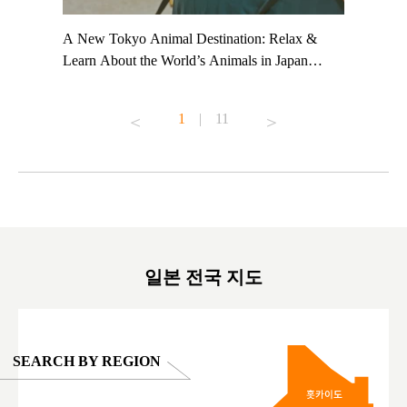
t TeamLab
A New Tokyo Animal Destination: Relax &
Shohei Oh
ng their
Learn About the World’s Animals in Japan
Other Jap
t to
#pr #japankuru #anitouch #anitouchtokyodome
From Kow
o see it for
#capybara #capybaracafe #animalcafe #tokyotrip
#pr #japa
1
|
11
#japantrip #카피바라 #애니터치 #아이와가볼
#kowa #sy
ink in bio)
만한곳 #도쿄여행 #가족여행 #東京旅遊 #東
#preworko
ex #kyoto
京親子景點 #日本動物互動體驗 #水豚泡澡 #
#japan
東京巨蛋城 #เที่ยวญี่ปุ่น2025 #ที่เที่ยว
#오타니쇼
on view of
ครอบครัว #สวนสัตว์ในร่ม #TokyoDomeCity
本旅遊 #運
oto ®
#anitouchtokyodome
ญี่ปุ่น #เ
#ผลิตภัณฑ์
일본 전국 지도
SEARCH BY REGION