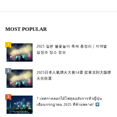
MOST POPULAR
2025 일본 불꽃놀이 축제 총정리｜지역별
일정과 장소 정보
2025日本人氣煙火大會14選 從東京到大阪煙
火任你選
7 เทศกาลดอกไม้ไฟสุดอลังการทั่วญี่ปุ่น
เดือนกรกฎาคม 2025 ที่ห้ามพลาด!