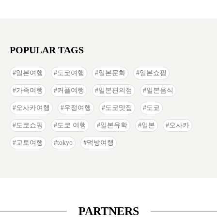
POPULAR TAGS
일본여행
도쿄여행
일본문화
일본쇼핑
가족여행
커플여행
일본편의점
일본음식
오사카여행
우정여행
도쿄맛집
도쿄
도쿄쇼핑
도쿄 여행
일본유학
일본
오사카
교토여행
tokyo
먹방여행
PARTNERS