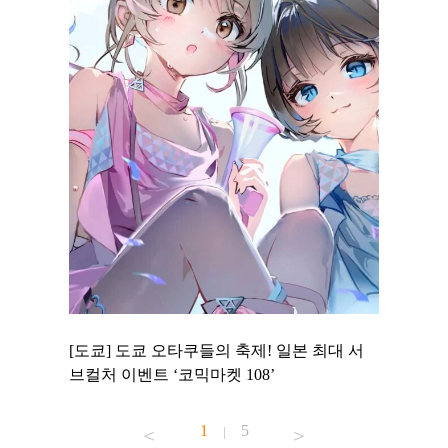
 to
[도쿄] 도쿄 오타쿠들의 축제! 일본 최대 서
[도쿄] 
 맛집 무료
브컬처 이벤트 ‘코믹마켓 108’
에서 즐기
1
5
|