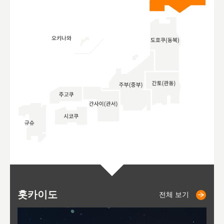
홋카이도
니세코
니키쵸
삿포로
오타루
도호
아
야
후
전체 보기
전체 보기
전체 보기
전체 보기
전체 보기