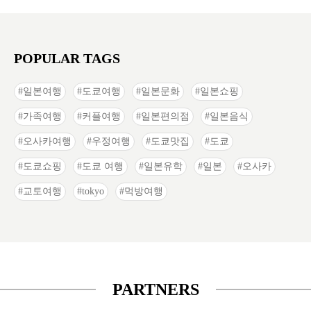
POPULAR TAGS
일본여행
도쿄여행
일본문화
일본쇼핑
가족여행
커플여행
일본편의점
일본음식
오사카여행
우정여행
도쿄맛집
도쿄
도쿄쇼핑
도쿄 여행
일본유학
일본
오사카
교토여행
tokyo
먹방여행
PARTNERS