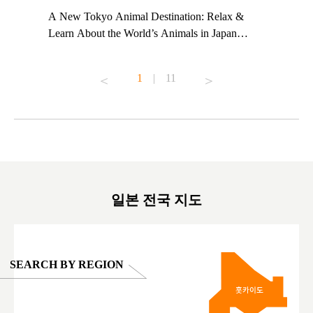
t TeamLab
A New Tokyo Animal Destination: Relax &
Shohei Oh
ng their
Learn About the World’s Animals in Japan
Other Jap
t to
#pr #japankuru #anitouch #anitouchtokyodome
From Kow
o see it for
#capybara #capybaracafe #animalcafe #tokyotrip
#pr #japa
1
|
11
#japantrip #카피바라 #애니터치 #아이와가볼
#kowa #sy
ink in bio)
만한곳 #도쿄여행 #가족여행 #東京旅遊 #東
#preworko
ex #kyoto
京親子景點 #日本動物互動體驗 #水豚泡澡 #
#japan
東京巨蛋城 #เที่ยวญี่ปุ่น2025 #ที่เที่ยว
#오타니쇼
on view of
ครอบครัว #สวนสัตว์ในร่ม #TokyoDomeCity
本旅遊 #運
oto ®
#anitouchtokyodome
ญี่ปุ่น #เ
#ผลิตภัณฑ์
일본 전국 지도
SEARCH BY REGION