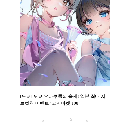
 to
[도쿄] 도쿄 오타쿠들의 축제! 일본 최대 서
[도쿄] 
 맛집 무료
브컬처 이벤트 ‘코믹마켓 108’
에서 즐기
1
5
|