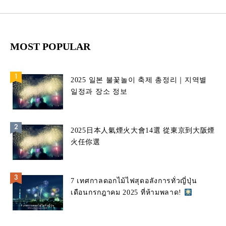
MOST POPULAR
2025 일본 불꽃놀이 축제 총정리｜지역별
일정과 장소 정보
2025日本人氣煙火大會14選 從東京到大阪煙
火任你選
7 เทศกาลดอกไม้ไฟสุดอลังการทั่วญี่ปุ่น
เดือนกรกฎาคม 2025 ที่ห้ามพลาด!