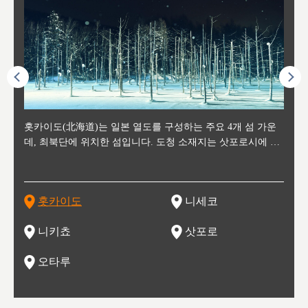
후에 위
홋카이도(北海道)는 일본 열도를 구성하는 주요 4개 섬 가운
신치토세 공항에서 약 2시간 거리의 니세코는, 세계 각지로부
홋카이도의 오타루에서 약 30여분 이동하면 도착하는 이곳은,
홋카이도의 도청 소재지로, 정치와 경제의 중심 도시로, 매년
홋카이도를 대표하는 관광 명소로 예로부터 무역항과 철도를
도호쿠
도호쿠
일본
일본
수수를
데, 최북단에 위치한 섬입니다. 도청 소재지는 삿포로시에 위
터 스키를 즐기기 위해 찾아드는 외국인 관광객들로 붐비는
과수 재배가 활발히 이뤄지는 작은 마을로, 포도와 사과, 체리
2월 오오도리 공원과 스스키노를 중심으로 시내 전역에서 열
통해 번영한 항구도시입니다. 운하를 따라 무역 상품을 보관
현, 
가타현, 후
한 자
리, 
 남쪽
치해 있습니다. 삿포로 맥주로 익히 알려진 삿포로시와 유명
도시로, 일본의 스노우 파우더를 제대로 즐길 수 있는 대형 스
가 생산됩니다. 특히 포도와 와인의 마을로 요이치시와 함께
리는 삿포로 눈 축제는 세계적인 이벤트로 알려져 있습니다.
하던 창고들이 당시의 모집을 간직하며 늘어서 있고, 창고 안
6현을
마츠리 (
부한 자연의 
시대
오키나
스키 리조트와 골프로 유명한 니세코정, 일본 3대 야경의 하
노우 리조트 지역입니다.
니키를 둘러보는 와인 투어리즘도 활성화되어 있는 곳입니다.
맥주와 라멘,양고기와 각종 신선한 해산물과 농산물로 미각과
은 박물관과, 라이브하우스, 수제 맥주 레스토랑과 카페등의
동북 
술)
세워
카마쓰, 오제 국립공원과 쓰루가성 공원, 
는 지
나로 꼽히는 하코다테시, 오타루 운하와 이국적인 풍경이 그
와인을 통해 신선한 지역의 먹거리와 오염되지않은 자연의 매
시각을 만족시켜주는 도시입니다.
레스토랑으로 쓰이고 있습니다.
한민국
신사와
벽한 파
홋카이도
니세코
도
이 가득
림 같은 오타루시가 관광지로 유명합니다.
력을 즐길 수 있는 여행을 즐길 수 있는 곳입니다.
한 
기있는 관광명소로
한 사
관광
네자와
니키쵸
삿포로
오타루