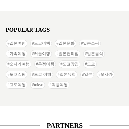
POPULAR TAGS
일본여행
도쿄여행
일본문화
일본쇼핑
가족여행
커플여행
일본편의점
일본음식
오사카여행
우정여행
도쿄맛집
도쿄
도쿄쇼핑
도쿄 여행
일본유학
일본
오사카
교토여행
tokyo
먹방여행
PARTNERS