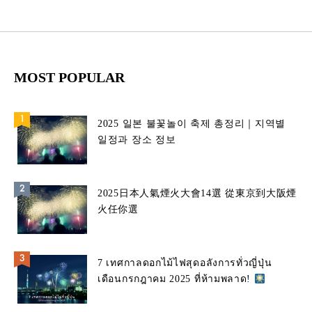
MOST POPULAR
2025 일본 불꽃놀이 축제 총정리｜지역별
일정과 장소 정보
2025日本人氣煙火大會14選 從東京到大阪煙
火任你選
7 เทศกาลดอกไม้ไฟสุดอลังการทั่วญี่ปุ่น
เดือนกรกฎาคม 2025 ที่ห้ามพลาด!