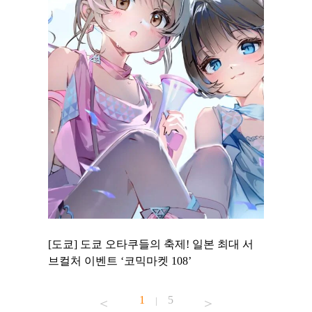
 to
[도쿄] 도쿄 오타쿠들의 축제! 일본 최대 서
[도쿄] 
 맛집 무료
브컬처 이벤트 ‘코믹마켓 108’
에서 즐기
1
5
|