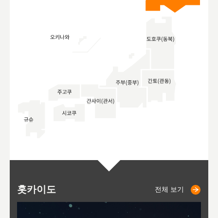
홋카이도
니세코
니키쵸
삿포로
오타루
도호
아
야
후
전체 보기
전체 보기
전체 보기
전체 보기
전체 보기