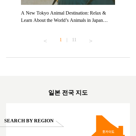
t TeamLab
A New Tokyo Animal Destination: Relax &
Shohei Oh
ng their
Learn About the World’s Animals in Japan
Other Jap
t to
#pr #japankuru #anitouch #anitouchtokyodome
From Kow
o see it for
#capybara #capybaracafe #animalcafe #tokyotrip
#pr #japa
1
|
11
#japantrip #카피바라 #애니터치 #아이와가볼
#kowa #sy
ink in bio)
만한곳 #도쿄여행 #가족여행 #東京旅遊 #東
#preworko
ex #kyoto
京親子景點 #日本動物互動體驗 #水豚泡澡 #
#japan
東京巨蛋城 #เที่ยวญี่ปุ่น2025 #ที่เที่ยว
#오타니쇼
on view of
ครอบครัว #สวนสัตว์ในร่ม #TokyoDomeCity
本旅遊 #運
oto ®
#anitouchtokyodome
ญี่ปุ่น #เ
#ผลิตภัณฑ์
일본 전국 지도
SEARCH BY REGION