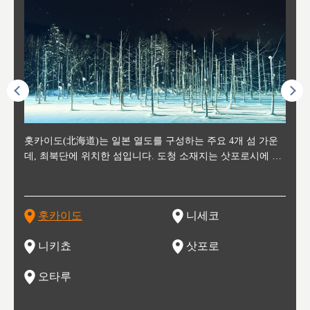
후에 위
홋카이도(北海道)는 일본 열도를 구성하는 주요 4개 섬 가운
신치토세 공항에서 약 2시간 거리의 니세코는, 세계 각지로부
홋카이도의 오타루에서 약 30여분 이동하면 도착하는 이곳은,
홋카이도의 도청 소재지로, 정치와 경제의 중심 도시로, 매년
홋카이도를 대표하는 관광 명소로 예로부터 무역항과 철도를
도호쿠
도호쿠
일본
일본
수수를
데, 최북단에 위치한 섬입니다. 도청 소재지는 삿포로시에 위
터 스키를 즐기기 위해 찾아드는 외국인 관광객들로 붐비는
과수 재배가 활발히 이뤄지는 작은 마을로, 포도와 사과, 체리
2월 오오도리 공원과 스스키노를 중심으로 시내 전역에서 열
통해 번영한 항구도시입니다. 운하를 따라 무역 상품을 보관
현, 
가타현, 후
한 자
리, 
 남쪽
치해 있습니다. 삿포로 맥주로 익히 알려진 삿포로시와 유명
도시로, 일본의 스노우 파우더를 제대로 즐길 수 있는 대형 스
가 생산됩니다. 특히 포도와 와인의 마을로 요이치시와 함께
리는 삿포로 눈 축제는 세계적인 이벤트로 알려져 있습니다.
하던 창고들이 당시의 모집을 간직하며 늘어서 있고, 창고 안
6현을
마츠리 (
부한 자연의 
시대
오키나
스키 리조트와 골프로 유명한 니세코정, 일본 3대 야경의 하
노우 리조트 지역입니다.
니키를 둘러보는 와인 투어리즘도 활성화되어 있는 곳입니다.
맥주와 라멘,양고기와 각종 신선한 해산물과 농산물로 미각과
은 박물관과, 라이브하우스, 수제 맥주 레스토랑과 카페등의
동북 
술)
세워
카마쓰, 오제 국립공원과 쓰루가성 공원, 
는 지
나로 꼽히는 하코다테시, 오타루 운하와 이국적인 풍경이 그
와인을 통해 신선한 지역의 먹거리와 오염되지않은 자연의 매
시각을 만족시켜주는 도시입니다.
레스토랑으로 쓰이고 있습니다.
한민국
신사와
벽한 파
홋카이도
니세코
도
이 가득
림 같은 오타루시가 관광지로 유명합니다.
력을 즐길 수 있는 여행을 즐길 수 있는 곳입니다.
한 
기있는 관광명소로
한 사
관광
네자와
니키쵸
삿포로
오타루