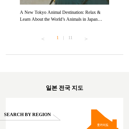
t TeamLab
A New Tokyo Animal Destination: Relax &
Shohei Oh
ng their
Learn About the World’s Animals in Japan
Other Jap
t to
#pr #japankuru #anitouch #anitouchtokyodome
From Kow
o see it for
#capybara #capybaracafe #animalcafe #tokyotrip
#pr #japa
1
|
11
#japantrip #카피바라 #애니터치 #아이와가볼
#kowa #sy
ink in bio)
만한곳 #도쿄여행 #가족여행 #東京旅遊 #東
#preworko
ex #kyoto
京親子景點 #日本動物互動體驗 #水豚泡澡 #
#japan
東京巨蛋城 #เที่ยวญี่ปุ่น2025 #ที่เที่ยว
#오타니쇼
on view of
ครอบครัว #สวนสัตว์ในร่ม #TokyoDomeCity
本旅遊 #運
oto ®
#anitouchtokyodome
ญี่ปุ่น #เ
#ผลิตภัณฑ์
일본 전국 지도
SEARCH BY REGION