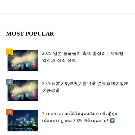
MOST POPULAR
2025 일본 불꽃놀이 축제 총정리｜지역별
일정과 장소 정보
2025日本人氣煙火大會14選 從東京到大阪煙
火任你選
7 เทศกาลดอกไม้ไฟสุดอลังการทั่วญี่ปุ่น
เดือนกรกฎาคม 2025 ที่ห้ามพลาด!