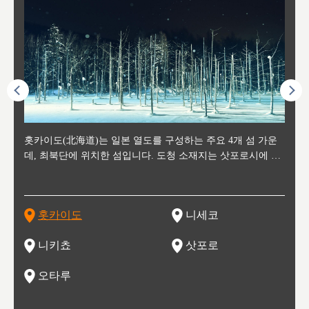
후에 위
홋카이도(北海道)는 일본 열도를 구성하는 주요 4개 섬 가운
신치토세 공항에서 약 2시간 거리의 니세코는, 세계 각지로부
홋카이도의 오타루에서 약 30여분 이동하면 도착하는 이곳은,
홋카이도의 도청 소재지로, 정치와 경제의 중심 도시로, 매년
홋카이도를 대표하는 관광 명소로 예로부터 무역항과 철도를
도호쿠
도호쿠
일본
일본
수수를
데, 최북단에 위치한 섬입니다. 도청 소재지는 삿포로시에 위
터 스키를 즐기기 위해 찾아드는 외국인 관광객들로 붐비는
과수 재배가 활발히 이뤄지는 작은 마을로, 포도와 사과, 체리
2월 오오도리 공원과 스스키노를 중심으로 시내 전역에서 열
통해 번영한 항구도시입니다. 운하를 따라 무역 상품을 보관
현, 
가타현, 후
한 자
리, 
 남쪽
치해 있습니다. 삿포로 맥주로 익히 알려진 삿포로시와 유명
도시로, 일본의 스노우 파우더를 제대로 즐길 수 있는 대형 스
가 생산됩니다. 특히 포도와 와인의 마을로 요이치시와 함께
리는 삿포로 눈 축제는 세계적인 이벤트로 알려져 있습니다.
하던 창고들이 당시의 모집을 간직하며 늘어서 있고, 창고 안
6현을
마츠리 (
부한 자연의 
시대
오키나
스키 리조트와 골프로 유명한 니세코정, 일본 3대 야경의 하
노우 리조트 지역입니다.
니키를 둘러보는 와인 투어리즘도 활성화되어 있는 곳입니다.
맥주와 라멘,양고기와 각종 신선한 해산물과 농산물로 미각과
은 박물관과, 라이브하우스, 수제 맥주 레스토랑과 카페등의
동북 
술)
세워
카마쓰, 오제 국립공원과 쓰루가성 공원, 
는 지
나로 꼽히는 하코다테시, 오타루 운하와 이국적인 풍경이 그
와인을 통해 신선한 지역의 먹거리와 오염되지않은 자연의 매
시각을 만족시켜주는 도시입니다.
레스토랑으로 쓰이고 있습니다.
한민국
신사와
벽한 파
홋카이도
니세코
도
이 가득
림 같은 오타루시가 관광지로 유명합니다.
력을 즐길 수 있는 여행을 즐길 수 있는 곳입니다.
한 
기있는 관광명소로
한 사
관광
네자와
니키쵸
삿포로
오타루