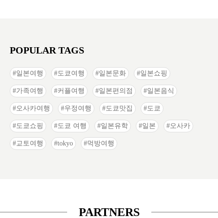
POPULAR TAGS
일본여행
도쿄여행
일본문화
일본쇼핑
가족여행
커플여행
일본편의점
일본음식
오사카여행
우정여행
도쿄맛집
도쿄
도쿄쇼핑
도쿄 여행
일본유학
일본
오사카
교토여행
tokyo
먹방여행
PARTNERS