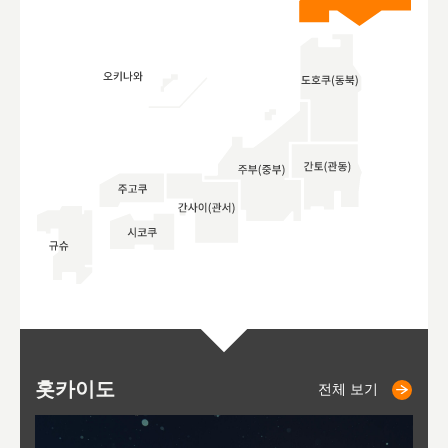
홋카이도
니세코
니키쵸
삿포로
오타루
도호
아
야
후
전체 보기
전체 보기
전체 보기
전체 보기
전체 보기