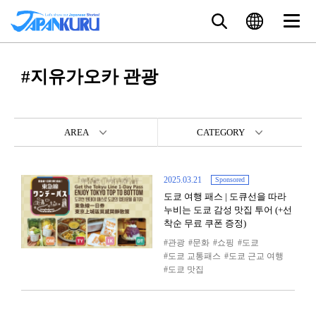
#지유가오카 관광
AREA
CATEGORY
2025.03.21
Sponsored
도쿄 여행 패스 | 도큐선을 따라
누비는 도쿄 감성 맛집 투어 (+선
착순 무료 쿠폰 증정)
관광
문화
쇼핑
도쿄
도쿄 교통패스
도쿄 근교 여행
도쿄 맛집