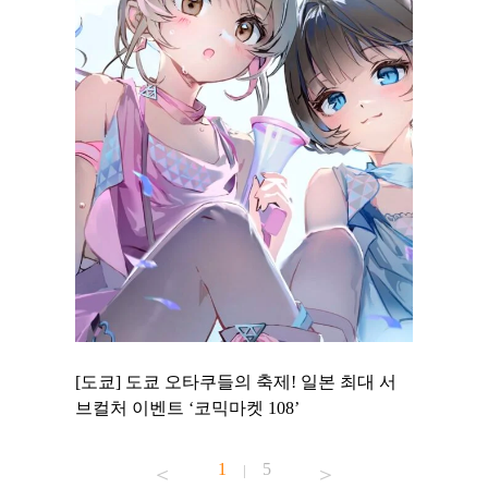
 to
[도쿄] 도쿄 오타쿠들의 축제! 일본 최대 서
[도쿄] 
 맛집 무료
브컬처 이벤트 ‘코믹마켓 108’
에서 즐기
1
5
|