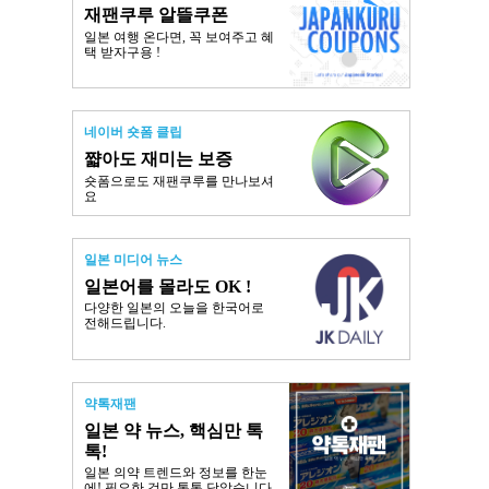
재팬쿠루 알뜰쿠폰
일본 여행 온다면, 꼭 보여주고 혜
택 받자구용 !
네이버 숏폼 클립
쨟아도 재미는 보증
숏폼으로도 재팬쿠루를 만나보셔
요
일본 미디어 뉴스
일본어를 몰라도 OK !
다양한 일본의 오늘을 한국어로
전해드립니다.
약톡재팬
일본 약 뉴스, 핵심만 톡
톡!
일본 의약 트렌드와 정보를 한눈
에! 필요한 것만 톡톡 담았습니다.