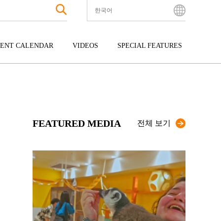
한국어
English
Bahasa Indonesia
ENT CALENDAR
VIDEOS
SPECIAL FEATURES
Français
한국어
터테인먼트
주고쿠
규슈
中文简体
광
시코쿠
오키나와
中文繁體
ไทย
FEATURED MEDIA
Tiếng Việt
전체 보기
日本語