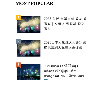
MOST POPULAR
2025 일본 불꽃놀이 축제 총
정리｜지역별 일정과 장소
정보
2025日本人氣煙火大會14選
從東京到大阪煙火任你選
7 เทศกาลดอกไม้ไฟสุด
อลังการทั่วญี่ปุ่น เดือน
กรกฎาคม 2025 ที่ห้ามพลาด!