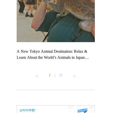
 TeamLab
A New Tokyo Animal Destination: Relax &
Shohei Oht
ng their
Learn About the World’s Animals in Japan
Other Japa
t to
#pr #japankuru #anitouch #anitouchtokyodome
From Kow
 see it for
#capybara #capybaracafe #animalcafe #tokyotrip
#pr #japan
1
|
11
#japantrip #카피바라 #애니터치 #아이와가볼
#kowa #sy
ink in bio)
만한곳 #도쿄여행 #가족여행 #東京旅遊 #東
#preworkou
ex #kyoto
京親子景點 #日本動物互動體驗 #水豚泡澡 #
#japan
東京巨蛋城 #เที่ยวญี่ปุ่น2025 #ที่เที่ยว
#오타니쇼
n view of
ครอบครัว #สวนสัตว์ในร่ม #TokyoDomeCity
本旅遊 #運
to ®
#anitouchtokyodome
ญี่ปุ่น #เ
쇼미더쿠폰!
#ผลิตภัณฑ์