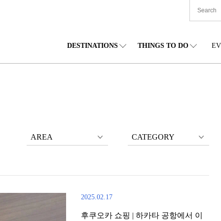
DESTINATIONS
THINGS TO DO
EV
본 전국
음식
도호쿠(동북)
숙박
주부(중부)
엔
카이도
쇼핑
간토(관동)
문화
간사이(관서)
관
AREA
CATEGORY
2025.02.17
후쿠오카 쇼핑 | 하카타 공항에서 이