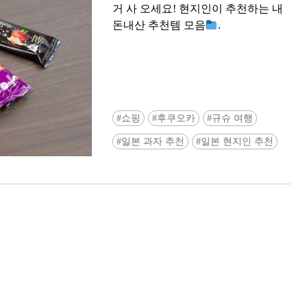
거 사 오세요! 현지인이 추천하는 내
돈내산 추천템 모음
.
쇼핑
후쿠오카
규슈 여행
Ready to see TeamLab in Kyoto!? At
일본 과자 추천
일본 현지인 추천
Biovortex Kyoto, the collective is taki
acclaimed immersive art and bringing i
Japan's ancient capital. We can't wait to
ourselves this autumn!
>> Find out more at Japankuru.com! (l
#japankuru #teamlab #teamlabbiovort
#kyototrip #japantravel #artnews
Photos courtesy of teamLab, Exhibitio
teamLab Biovortex Kyoto, 2025, Kyo
teamLab, courtesy Pace Gallery