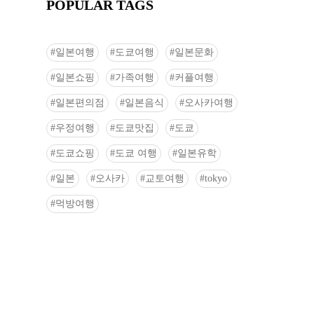
POPULAR TAGS
일본여행
도쿄여행
일본문화
일본쇼핑
가족여행
커플여행
일본편의점
일본음식
오사카여행
우정여행
도쿄맛집
도쿄
도쿄쇼핑
도쿄 여행
일본유학
일본
오사카
교토여행
tokyo
먹방여행