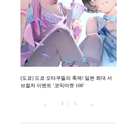
 to
[도쿄] 도쿄 오타쿠들의 축제! 일본 최대 서
[도쿄] 도
 맛집 무료
브컬처 이벤트 ‘코믹마켓 108’
에서 즐기
1
|
5