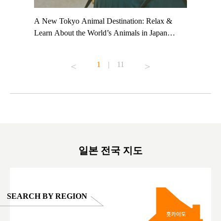
t TeamLab
A New Tokyo Animal Destination: Relax &
Shohei Oh
ng their
Learn About the World’s Animals in Japan
Other Jap
t to
#pr #japankuru #anitouch #anitouchtokyodome
From Kow
o see it for
#capybara #capybaracafe #animalcafe #tokyotrip
#pr #japa
1
|
11
#japantrip #카피바라 #애니터치 #아이와가볼
#kowa #sy
ink in bio)
만한곳 #도쿄여행 #가족여행 #東京旅遊 #東
#preworko
ex #kyoto
京親子景點 #日本動物互動體驗 #水豚泡澡 #
#japan
東京巨蛋城 #เที่ยวญี่ปุ่น2025 #ที่เที่ยว
#오타니쇼
on view of
ครอบครัว #สวนสัตว์ในร่ม #TokyoDomeCity
本旅遊 #運
oto ®
#anitouchtokyodome
ญี่ปุ่น #เ
#ผลิตภัณฑ์
일본 전국 지도
SEARCH BY REGION