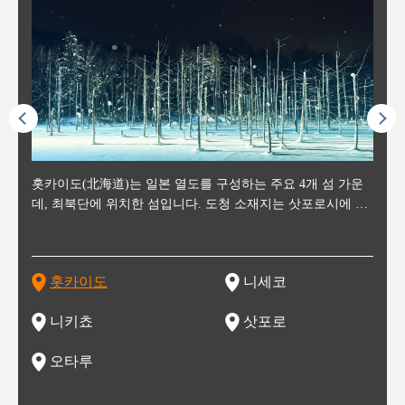
후에 위
홋카이도(北海道)는 일본 열도를 구성하는 주요 4개 섬 가운
신치토세 공항에서 약 2시간 거리의 니세코는, 세계 각지로부
홋카이도의 오타루에서 약 30여분 이동하면 도착하는 이곳은,
홋카이도의 도청 소재지로, 정치와 경제의 중심 도시로, 매년
홋카이도를 대표하는 관광 명소로 예로부터 무역항과 철도를
도호쿠
도호쿠
일본
일본
수수를
데, 최북단에 위치한 섬입니다. 도청 소재지는 삿포로시에 위
터 스키를 즐기기 위해 찾아드는 외국인 관광객들로 붐비는
과수 재배가 활발히 이뤄지는 작은 마을로, 포도와 사과, 체리
2월 오오도리 공원과 스스키노를 중심으로 시내 전역에서 열
통해 번영한 항구도시입니다. 운하를 따라 무역 상품을 보관
현, 
가타현, 후
한 자
리, 
 남쪽
치해 있습니다. 삿포로 맥주로 익히 알려진 삿포로시와 유명
도시로, 일본의 스노우 파우더를 제대로 즐길 수 있는 대형 스
가 생산됩니다. 특히 포도와 와인의 마을로 요이치시와 함께
리는 삿포로 눈 축제는 세계적인 이벤트로 알려져 있습니다.
하던 창고들이 당시의 모집을 간직하며 늘어서 있고, 창고 안
6현을
마츠리 (
부한 자연의 
시대
오키나
스키 리조트와 골프로 유명한 니세코정, 일본 3대 야경의 하
노우 리조트 지역입니다.
니키를 둘러보는 와인 투어리즘도 활성화되어 있는 곳입니다.
맥주와 라멘,양고기와 각종 신선한 해산물과 농산물로 미각과
은 박물관과, 라이브하우스, 수제 맥주 레스토랑과 카페등의
동북 
술)
세워
카마쓰, 오제 국립공원과 쓰루가성 공원, 
는 지
나로 꼽히는 하코다테시, 오타루 운하와 이국적인 풍경이 그
와인을 통해 신선한 지역의 먹거리와 오염되지않은 자연의 매
시각을 만족시켜주는 도시입니다.
레스토랑으로 쓰이고 있습니다.
한민국
신사와
벽한 파
홋카이도
니세코
도
이 가득
림 같은 오타루시가 관광지로 유명합니다.
력을 즐길 수 있는 여행을 즐길 수 있는 곳입니다.
한 
기있는 관광명소로
한 사
관광
네자와
니키쵸
삿포로
오타루