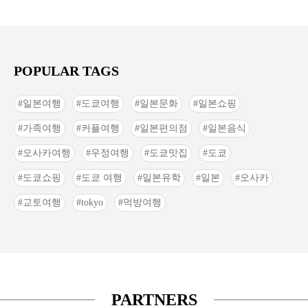
POPULAR TAGS
일본여행
도쿄여행
일본문화
일본쇼핑
가족여행
커플여행
일본편의점
일본음식
오사카여행
우정여행
도쿄맛집
도쿄
도쿄쇼핑
도쿄 여행
일본유학
일본
오사카
교토여행
tokyo
먹방여행
PARTNERS