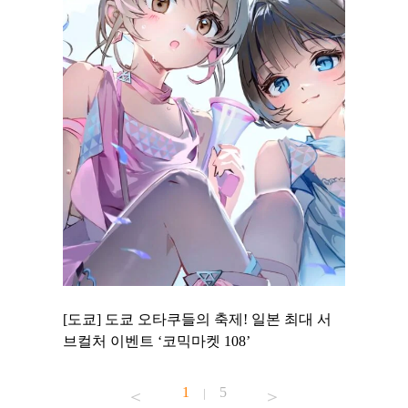
 to
[도쿄] 도쿄 오타쿠들의 축제! 일본 최대 서
[도쿄] 
 맛집 무료
브컬처 이벤트 ‘코믹마켓 108’
에서 즐기
1
5
|