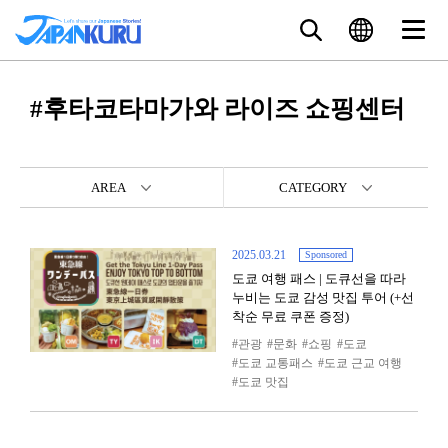
#후타코타마가와 라이즈 쇼핑센터
AREA
CATEGORY
2025.03.21
Sponsored
도쿄 여행 패스 | 도큐선을 따라
누비는 도쿄 감성 맛집 투어 (+선
착순 무료 쿠폰 증정)
관광
문화
쇼핑
도쿄
도쿄 교통패스
도쿄 근교 여행
도쿄 맛집