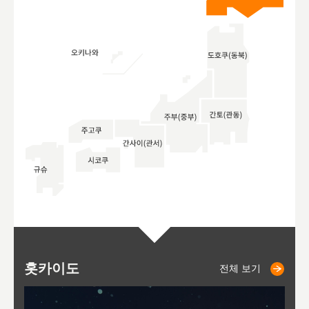
홋카이도
니세코
니키쵸
삿포로
오타루
도호
아
야
후
전체 보기
전체 보기
전체 보기
전체 보기
전체 보기