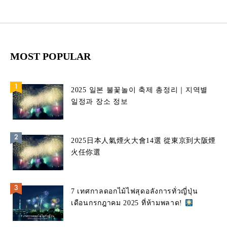
MOST POPULAR
2025 일본 불꽃놀이 축제 총정리｜지역별
일정과 장소 정보
2025日本人氣煙火大會14選 從東京到大阪煙
火任你選
7 เทศกาลดอกไม้ไฟสุดอลังการทั่วญี่ปุ่น
เดือนกรกฎาคม 2025 ที่ห้ามพลาด!