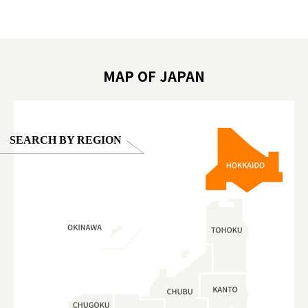
東京巨蛋城 #เที่ยวญี่ปุ่น2025 #ที่เที่ยว
#오타니쇼
on view of
ครอบครัว #สวนสัตว์ในร่ม #TokyoDomeCity
本旅遊 #運
oto ®
#anitouchtokyodome
ญี่ปุ่น #เ
#ผลิตภัณฑ์
MAP OF JAPAN
SEARCH BY REGION