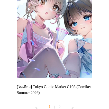
 Enjoy
[โตเกียว] Tokyo Comic Market C108 (Comiket
อีเวนต์น่
ฟสาย
Summer 2026)
ศาลเจ้าค
้านอาหาร
1
5
|