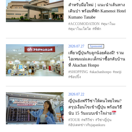
สำหรับมือใหม่｜แนะนำเส้นทาง
เดินป่า พร้อมที่พัก Kamenoi Hotel
Kumano Tanabe
ACCOMODATION
คุมาโนะ
คุมาโนะโคโด
ที่พัก
2026.07.27
Sponsored
เที่ยวญี่ปุ่นกับลูกน้อยต้องมี! รวม
ไอเทมแม่และเด็กน่าซื้อกลับบ้าน
ที่ Akachan Honpo
SHOPPING
akachanhonpo
meiji
ช้อปปิ้ง
2026.07.22
ญี่ปุ่นยังฟรีวีซ่าให้คนไทยไหม?
สรุปเงื่อนไขเข้าญี่ปุ่น พร้อมวิธี
นับ 15 วันแบบเข้าใจง่าย
TOUR
ฟรีวีซ่า
วีซ่าญี่ปุ่น
อัปเดตข่าวกับjapankuru