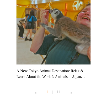
t TeamLab
A New Tokyo Animal Destination: Relax &
Shohei Oh
ng their
Learn About the World’s Animals in Japan
Other Jap
t to
#pr #japankuru #anitouch #anitouchtokyodome
From Kow
o see it for
#capybara #capybaracafe #animalcafe #tokyotrip
#pr #japa
1
|
11
#japantrip #카피바라 #애니터치 #아이와가볼
#kowa #sy
ink in bio)
만한곳 #도쿄여행 #가족여행 #東京旅遊 #東
#preworko
ex #kyoto
京親子景點 #日本動物互動體驗 #水豚泡澡 #
#japan