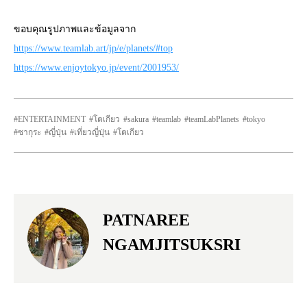
ขอบคุณรูปภาพและข้อมูลจาก
https://www.teamlab.art/jp/e/planets/#top
https://www.enjoytokyo.jp/event/2001953/
ENTERTAINMENT
โตเกียว
sakura
teamlab
teamLabPlanets
tokyo
ซากุระ
ญี่ปุ่น
เที่ยวญี่ปุ่น
โตเกียว
PATNAREE
NGAMJITSUKSRI