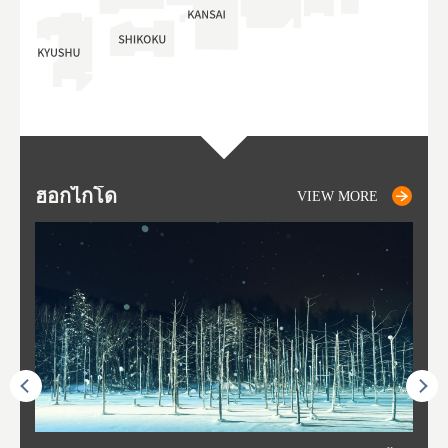
ฮอกไกโด
NIKI
NISEKO
OTARU
SAPPORO
โทโ
AK
ฟุกุ
ยา
อาค
VIEW MORE
VIEW MORE
VIEW MORE
VIEW MORE
VIEW MORE