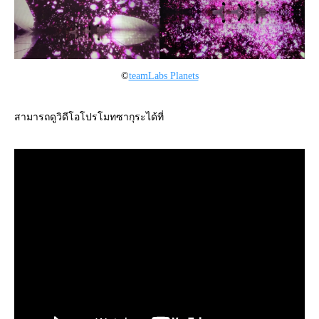
©
teamLabs Planets
สามารถดูวิดีโอโปรโมทซากุระได้ที่