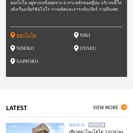
ี่สุด
ฮอกไกโด อยู่ทางเหนือสุดจาก 4 เกาะหลักของญี่ปุ่น บริเวณนี้โด่
นิกิ อยู่ทางตะวันตกเฉียงใต้ของฮอกไกโด ห่างจากโอตารุประมา
นิเซโกะ ห่างจากสนามบิน New Chitose ประมาณ 2 ชั่วโมง ตั้งอ
โอตารุ คือเมืองที่อยู่ทางตะวันตกของฮอกไกโด ใช้เวลาเดินทาง
ซับโปโร ตั้งอยู่ทางตะวันตกเฉียงใต้ของฮอกไกโด เป็นศูนย์กลา
โทโฮค
จังหว
จังหว
จังหว
หตุกา
งดังเรื่องเบียร์ซัปโปโร การผลิตและการกลั่นเบียร์ รวมถึงเทศกา
ณ 30 นาที นิกิเป็นเมืองเล็กๆที่อุดมสมบูรณ์ไปด้วยธรรมชาติ น้ำ
ยู่ทางตะวันตกของฮอกไกโด เป็นหนึ่งในสถานที่ที่มีรีสอร์ทในฤดู
จากสถานีซัปโปโรประมาณ 30 นาที ในช่วงศตวรรษที่ 19-20 กิจ
งของการเมืองและเศรษฐกิจของฮอกไกโด มีสนามบินชินจิโตะเ
ปลูกพ
กเป็น
ผู้คน
คโทโฮ
ที่วัฒ
ลหิมะ และอุทยานแห่งชาติที่สวยงาม และยังเหมาะกับเหล่านักชิ
สะอาด อากาศบริสุทธิ์ ทำให้สวนผลไม้ของที่นี่มีชื่อเสียง ไม่ว่าจ
หนาวที่ดีที่สุด และยังเป็นจุดที่ชาวต่างชาติมักแวะมาเยี่ยมเยียน
การการค้าขายและการประมงรุ่งเรืองมาก โดยอาคารที่สร้างใน
สะ (New Chitose Airport) ที่รองรับเที่ยวบินจากเมืองใหญ่อย่างโ
ดงาม 
องจัง
ะที่ 
ปุ่น 
กิวหล
มทั้งหลาย ไม่ว่าจะเป็น มันฝรั่งที่ปลูกในฮอกไกโด แคนตาลูป ผลิ
ะเป็น เชอร์รี่ มะเขือเทศ และองุ่น มีโรงกลั่นไวน์ และกลายเป็น
เพราะหิมะของที่นี่มีคุณภาพสูง นุ่มละเอียดดุจผงแป้ง ที่ไม่ว่านัก
สมัยนั้นก็กลายเป็นสถานที่ท่องเที่ยว ย่านคลองโอตารุ ในปัจจุบัน
ตเกียว โอซาก้า และเที่ยวบินจากต่างประเทศ ในเดือนกุมภาพัน
มัยเอ
ของหิ
ยนจาก
 นอกจ
ตภัณฑ์จากนม ซุปแกงกะหรี่ และมิโซะราเมน
สถาที่ที่มีชื่อเสียงในเรื่องของอาหารและไวน์ในเวลาไม่นาน
สกี นักสโนว์บอร์ด รุ่นเล็กรุ่นใหญ่ ต้องกลับมาซ้ำ นอกจากนี้ยังมี
เนื่องจากในอดีตที่นีเป็นศูนย์กลางของการประมง ทำให้มีร้านซู
ธ์ของทุกปี จะมีการจัดเทศกาลหิมะขึ้นที่สวนโอโดริ (Odori Park)
ort (พ
นี้ยัง
และเท
ฮอกไกโด
NIKI
โ
อาหารอร่อย และออนเซ็นวิวสวยอีกด้วย
ชิกว่า 100 ร้าน ให้เราได้เลือกชิมซูชิสดใหม่ ที่มีคนต่อแถวยาวบ
หนึ่งในงานเทศกาลที่ใหญ่ที่สุดของฮอกไกโด และยังขึ้นชื่อเรื่อง
ยรูป 
ริเวณถนนซูชิ (Sushi Street)
อาหารอร่อย ทั้งราเมน เนื้อแกะย่าง ซุปแกงกะหรี่ และอาหารทะ
นบนถ
NISEKO
OTARU
ฟุ
เล
นี้ยัง
น
SAPPORO
อ
LATEST
VIEW MORE
2026.07.31
Sponsored
เที่ยวคุมาโนะโคโด วากายามะ