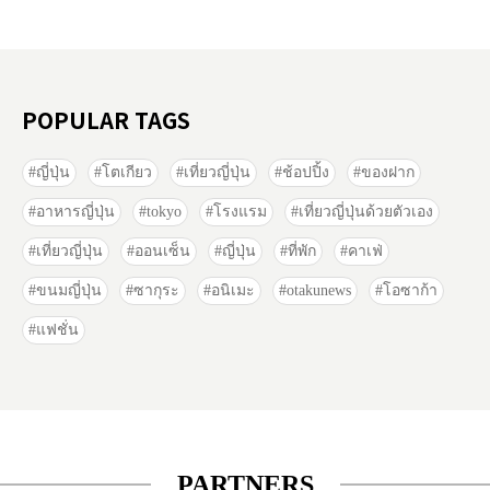
POPULAR TAGS
ญี่ปุ่น
โตเกียว
เที่ยวญี่ปุ่น
ช้อปปิ้ง
ของฝาก
อาหารญี่ปุ่น
tokyo
โรงแรม
เที่ยวญี่ปุ่นด้วยตัวเอง
เที่ยวญี่ปุ่น
ออนเซ็น
ญี่ปุ่น
ที่พัก
คาเฟ่
ขนมญี่ปุ่น
ซากุระ
อนิเมะ
otakunews
โอซาก้า
แฟชั่น
PARTNERS