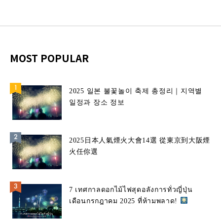
MOST POPULAR
2025 일본 불꽃놀이 축제 총정리｜지역별
일정과 장소 정보
2025日本人氣煙火大會14選 從東京到大阪煙
火任你選
7 เทศกาลดอกไม้ไฟสุดอลังการทั่วญี่ปุ่น
เดือนกรกฎาคม 2025 ที่ห้ามพลาด!