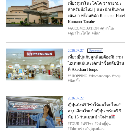
เที่ยวคุมาโนะโคโด วากายามะ
สำหรับมือใหม่｜แนะนำเส้นทาง
เดินป่า พร้อมที่พัก Kamenoi Hotel
Kumano Tanabe
ACCOMODATION
คุมาโนะ
คุมาโนะโคโด
ที่พัก
2026.07.27
Sponsored
เที่ยวญี่ปุ่นกับลูกน้อยต้องมี! รวม
ไอเทมแม่และเด็กน่าซื้อกลับบ้าน
ที่ Akachan Honpo
SHOPPING
akachanhonpo
meiji
ช้อปปิ้ง
2026.07.22
ญี่ปุ่นยังฟรีวีซ่าให้คนไทยไหม?
สรุปเงื่อนไขเข้าญี่ปุ่น พร้อมวิธี
นับ 15 วันแบบเข้าใจง่าย
TOUR
ฟรีวีซ่า
วีซ่าญี่ปุ่น
อัปเดตข่าวกับjapankuru