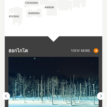
ฮอกไกโด
NIKI
NISEKO
OTARU
SAPPORO
โทโ
AK
ฟุกุ
ยา
อาค
VIEW MORE
VIEW MORE
VIEW MORE
VIEW MORE
VIEW MORE