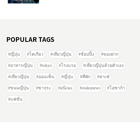
POPULAR TAGS
ญี่ปุ่น
โตเกียว
เที่ยวญี่ปุ่น
ช้อปปิ้ง
ของฝาก
อาหารญี่ปุ่น
tokyo
โรงแรม
เที่ยวญี่ปุ่นด้วยตัวเอง
เที่ยวญี่ปุ่น
ออนเซ็น
ญี่ปุ่น
ที่พัก
คาเฟ่
ขนมญี่ปุ่น
ซากุระ
อนิเมะ
otakunews
โอซาก้า
แฟชั่น