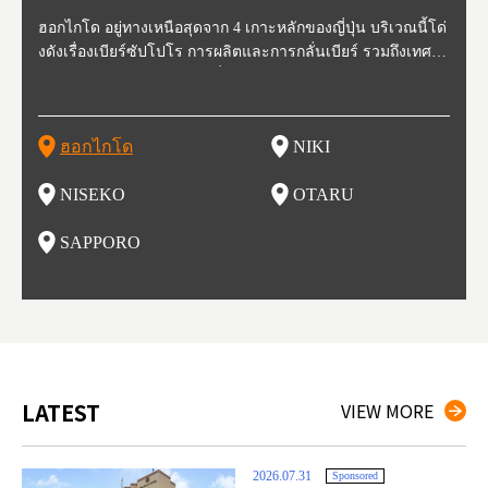
ี่สุด
ฮอกไกโด อยู่ทางเหนือสุดจาก 4 เกาะหลักของญี่ปุ่น บริเวณนี้โด่
นิกิ อยู่ทางตะวันตกเฉียงใต้ของฮอกไกโด ห่างจากโอตารุประมา
นิเซโกะ ห่างจากสนามบิน New Chitose ประมาณ 2 ชั่วโมง ตั้งอ
โอตารุ คือเมืองที่อยู่ทางตะวันตกของฮอกไกโด ใช้เวลาเดินทาง
ซับโปโร ตั้งอยู่ทางตะวันตกเฉียงใต้ของฮอกไกโด เป็นศูนย์กลา
โทโฮค
จังหว
จังหว
จังหว
หตุกา
งดังเรื่องเบียร์ซัปโปโร การผลิตและการกลั่นเบียร์ รวมถึงเทศกา
ณ 30 นาที นิกิเป็นเมืองเล็กๆที่อุดมสมบูรณ์ไปด้วยธรรมชาติ น้ำ
ยู่ทางตะวันตกของฮอกไกโด เป็นหนึ่งในสถานที่ที่มีรีสอร์ทในฤดู
จากสถานีซัปโปโรประมาณ 30 นาที ในช่วงศตวรรษที่ 19-20 กิจ
งของการเมืองและเศรษฐกิจของฮอกไกโด มีสนามบินชินจิโตะเ
ปลูกพ
กเป็น
ผู้คน
คโทโฮ
ที่วัฒ
ลหิมะ และอุทยานแห่งชาติที่สวยงาม และยังเหมาะกับเหล่านักชิ
สะอาด อากาศบริสุทธิ์ ทำให้สวนผลไม้ของที่นี่มีชื่อเสียง ไม่ว่าจ
หนาวที่ดีที่สุด และยังเป็นจุดที่ชาวต่างชาติมักแวะมาเยี่ยมเยียน
การการค้าขายและการประมงรุ่งเรืองมาก โดยอาคารที่สร้างใน
สะ (New Chitose Airport) ที่รองรับเที่ยวบินจากเมืองใหญ่อย่างโ
ดงาม 
องจัง
ะที่ 
ปุ่น 
กิวหล
มทั้งหลาย ไม่ว่าจะเป็น มันฝรั่งที่ปลูกในฮอกไกโด แคนตาลูป ผลิ
ะเป็น เชอร์รี่ มะเขือเทศ และองุ่น มีโรงกลั่นไวน์ และกลายเป็น
เพราะหิมะของที่นี่มีคุณภาพสูง นุ่มละเอียดดุจผงแป้ง ที่ไม่ว่านัก
สมัยนั้นก็กลายเป็นสถานที่ท่องเที่ยว ย่านคลองโอตารุ ในปัจจุบัน
ตเกียว โอซาก้า และเที่ยวบินจากต่างประเทศ ในเดือนกุมภาพัน
มัยเอ
ของหิ
ยนจาก
 นอกจ
ตภัณฑ์จากนม ซุปแกงกะหรี่ และมิโซะราเมน
สถาที่ที่มีชื่อเสียงในเรื่องของอาหารและไวน์ในเวลาไม่นาน
สกี นักสโนว์บอร์ด รุ่นเล็กรุ่นใหญ่ ต้องกลับมาซ้ำ นอกจากนี้ยังมี
เนื่องจากในอดีตที่นีเป็นศูนย์กลางของการประมง ทำให้มีร้านซู
ธ์ของทุกปี จะมีการจัดเทศกาลหิมะขึ้นที่สวนโอโดริ (Odori Park)
ort (พ
นี้ยัง
และเท
ฮอกไกโด
NIKI
โ
อาหารอร่อย และออนเซ็นวิวสวยอีกด้วย
ชิกว่า 100 ร้าน ให้เราได้เลือกชิมซูชิสดใหม่ ที่มีคนต่อแถวยาวบ
หนึ่งในงานเทศกาลที่ใหญ่ที่สุดของฮอกไกโด และยังขึ้นชื่อเรื่อง
ยรูป 
ริเวณถนนซูชิ (Sushi Street)
อาหารอร่อย ทั้งราเมน เนื้อแกะย่าง ซุปแกงกะหรี่ และอาหารทะ
นบนถ
NISEKO
OTARU
ฟุ
เล
นี้ยัง
น
SAPPORO
อ
LATEST
VIEW MORE
2026.07.31
Sponsored