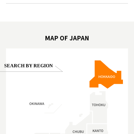
ex #kyoto
京親子景點 #日本動物互動體驗 #水豚泡澡 #
#japan
東京巨蛋城 #เที่ยวญี่ปุ่น2025 #ที่เที่ยว
#오타니쇼
on view of
ครอบครัว #สวนสัตว์ในร่ม #TokyoDomeCity
本旅遊 #運
oto ®
#anitouchtokyodome
ญี่ปุ่น #เ
#ผลิตภัณฑ์
MAP OF JAPAN
SEARCH BY REGION