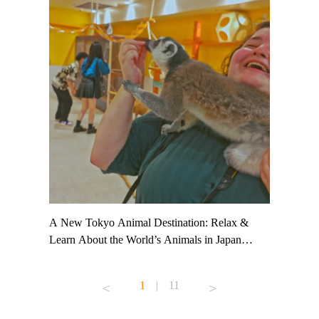
t TeamLab
A New Tokyo Animal Destination: Relax &
Shohei Oh
ng their
Learn About the World’s Animals in Japan
Other Jap
t to
#pr #japankuru #anitouch #anitouchtokyodome
From Kow
o see it for
#capybara #capybaracafe #animalcafe #tokyotrip
#pr #japa
1
|
11
#japantrip #카피바라 #애니터치 #아이와가볼
#kowa #sy
ink in bio)
만한곳 #도쿄여행 #가족여행 #東京旅遊 #東
#preworko