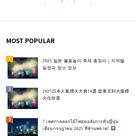
1
5
|
MOST POPULAR
2025 일본 불꽃놀이 축제 총정리｜지역별
일정과 장소 정보
2025日本人氣煙火大會14選 從東京到大阪煙
火任你選
7 เทศกาลดอกไม้ไฟสุดอลังการทั่วญี่ปุ่น
เดือนกรกฎาคม 2025 ที่ห้ามพลาด!