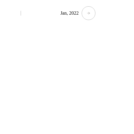
Tokyu Line 1-Day Pass และคูปองร
โตเกียวฟรี (จำนวนจำกัด)
Jan, 2022