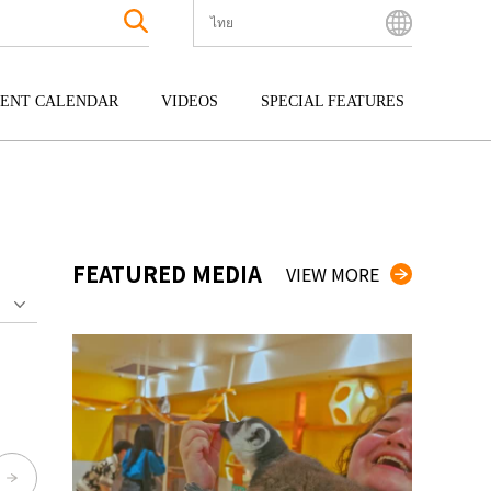
ไทย
English
Bahasa Indonesia
ENT CALENDAR
VIDEOS
SPECIAL FEATURES
Français
한국어
กุ
ENTERTAINMENT
คิวชู
中文简体
กุ
TOUR
โอกินาว่า
中文繁體
ไทย
FEATURED MEDIA
VIEW MORE
Tiếng Việt
日本語