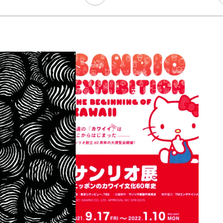
Ready to see TeamLab in Kyoto!? At
Biovortex Kyoto, the collective is taki
acclaimed immersive art and bringing i
Japan's ancient capital. We can't wait to
ourselves this autumn!
>> Find out more at Japankuru.com! (l
#japankuru #teamlab #teamlabbiovort
#kyototrip #japantravel #artnews
Photos courtesy of teamLab, Exhibitio
teamLab Biovortex Kyoto, 2025, Kyo
teamLab, courtesy Pace Gallery