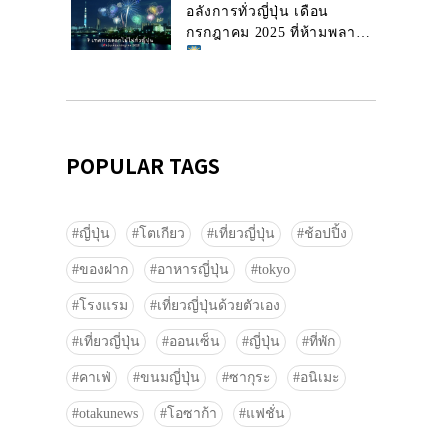
อลังการทั่วญี่ปุ่น เดือน
กรกฎาคม 2025 ที่ห้ามพลาด!
POPULAR TAGS
ญี่ปุ่น
โตเกียว
เที่ยวญี่ปุ่น
ช้อปปิ้ง
ของฝาก
อาหารญี่ปุ่น
tokyo
โรงแรม
เที่ยวญี่ปุ่นด้วยตัวเอง
เที่ยวญี่ปุ่น
ออนเซ็น
ญี่ปุ่น
ที่พัก
คาเฟ่
ขนมญี่ปุ่น
ซากุระ
อนิเมะ
otakunews
โอซาก้า
แฟชั่น