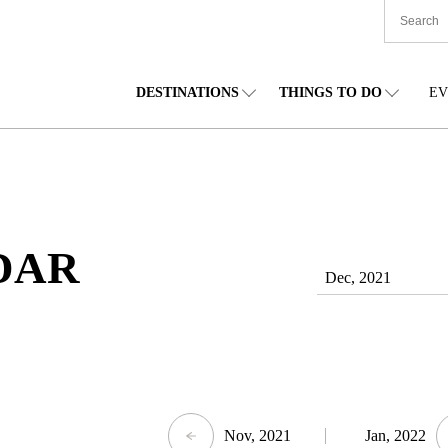
DESTINATIONS
THINGS TO DO
EV
TIONWIDE
FOOD
โทโฮคุ
ACCOMODATION
ชูบุ
ชูโก
กไกโด
SHOPPING
คันโต
CULTURE
คันไซ
ชิโก
DAR
Dec, 2021
Nov, 2021
Jan, 2022