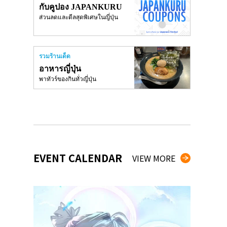
กับคูปอง JAPANKURU
ส่วนลดและดีลสุดพิเศษในญี่ปุ่น
รวมร้านเด็ด
อาหารญี่ปุ่น
พาทัวร์ของกินทั่วญี่ปุ่น
EVENT CALENDAR
VIEW MORE