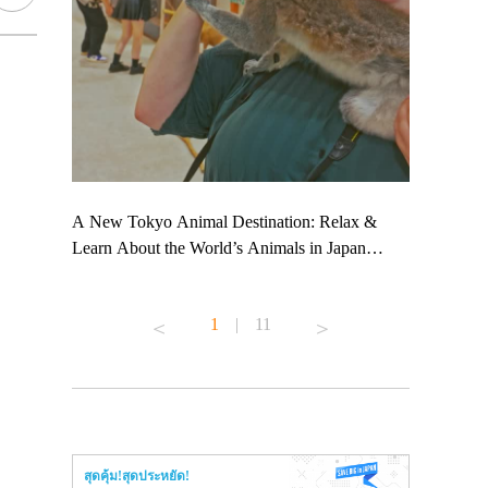
 TeamLab
A New Tokyo Animal Destination: Relax &
Shohei Oht
ng their
Learn About the World’s Animals in Japan
Other Japa
t to
#pr #japankuru #anitouch #anitouchtokyodome
From Kow
 see it for
#capybara #capybaracafe #animalcafe #tokyotrip
#pr #japan
1
|
11
#japantrip #카피바라 #애니터치 #아이와가볼
#kowa #sy
ink in bio)
만한곳 #도쿄여행 #가족여행 #東京旅遊 #東
#preworkou
ex #kyoto
京親子景點 #日本動物互動體驗 #水豚泡澡 #
#japan
東京巨蛋城 #เที่ยวญี่ปุ่น2025 #ที่เที่ยว
#오타니쇼
n view of
ครอบครัว #สวนสัตว์ในร่ม #TokyoDomeCity
本旅遊 #運
to ®
#anitouchtokyodome
ญี่ปุ่น #เ
สุดคุ้ม!สุดประหยัด!
#ผลิตภัณฑ์