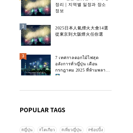
정리｜지역별 일정과 장소
정보
2025日本人氣煙火大會14選
從東京到大阪煙火任你選
7 เทศกาลดอกไม้ไฟสุด
อลังการทั่วญี่ปุ่น เดือน
กรกฎาคม 2025 ที่ห้ามพลาด!
POPULAR TAGS
ญี่ปุ่น
โตเกียว
เที่ยวญี่ปุ่น
ช้อปปิ้ง