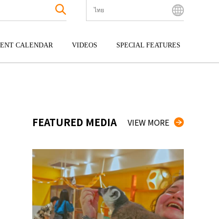
ไทย
English
Bahasa Indonesia
ENT CALENDAR
VIDEOS
SPECIAL FEATURES
Français
한국어
กุ
ENTERTAINMENT
คิวชู
中文简体
กุ
TOUR
โอกินาว่า
中文繁體
ไทย
FEATURED MEDIA
VIEW MORE
Tiếng Việt
日本語