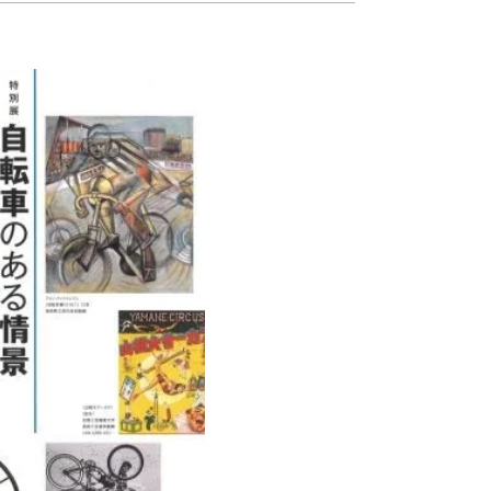
Ready to see TeamLab in Kyoto!? At
Biovortex Kyoto, the collective is taki
acclaimed immersive art and bringing i
Japan's ancient capital. We can't wait to
ourselves this autumn!
>> Find out more at Japankuru.com! (l
#japankuru #teamlab #teamlabbiovort
#kyototrip #japantravel #artnews
Photos courtesy of teamLab, Exhibitio
teamLab Biovortex Kyoto, 2025, Kyo
teamLab, courtesy Pace Gallery