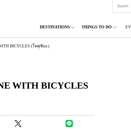
DESTINATIONS
THINGS TO DO
EV
TIONWIDE
FOOD
โทโฮคุ
ACCOMODATION
ชูบุ
ชูโก
WITH BICYCLES (โทคุชิมะ)
กไกโด
SHOPPING
คันโต
CULTURE
คันไซ
ชิโก
ENE WITH BICYCLES