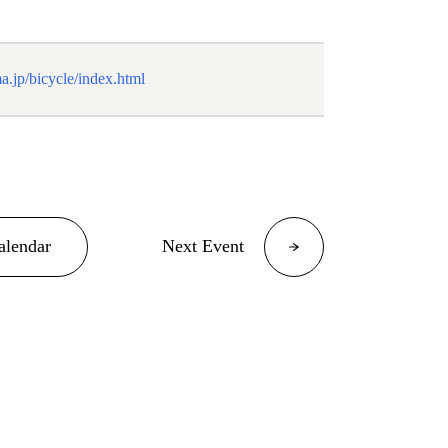
ma.jp/bicycle/index.html
alendar
Next Event