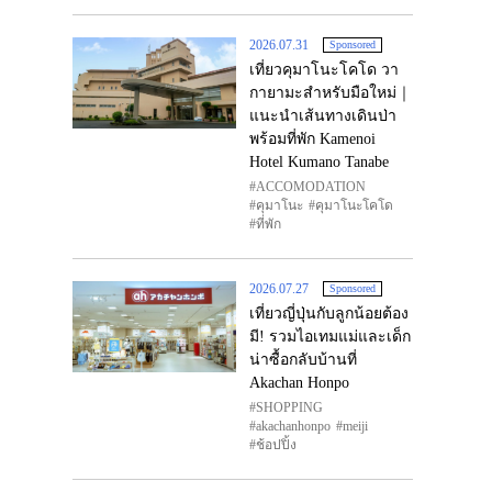
2026.07.31
Sponsored
เที่ยวคุมาโนะโคโด วา
กายามะสำหรับมือใหม่｜
แนะนำเส้นทางเดินป่า
พร้อมที่พัก Kamenoi
Hotel Kumano Tanabe
ACCOMODATION
คุมาโนะ
คุมาโนะโคโด
ที่พัก
2026.07.27
Sponsored
เที่ยวญี่ปุ่นกับลูกน้อยต้อง
มี! รวมไอเทมแม่และเด็ก
น่าซื้อกลับบ้านที่
Akachan Honpo
SHOPPING
akachanhonpo
meiji
ช้อปปิ้ง