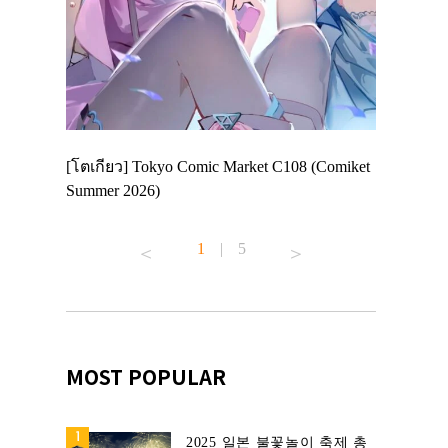
Enjoy
[โตเกียว] Tokyo Comic Market C108 (Comiket
อีเวนต์น่า
ฟสาย
Summer 2026)
ศาลเจ้าคา
้านอาหาร
1
|
5
MOST POPULAR
2025 일본 불꽃놀이 축제 총