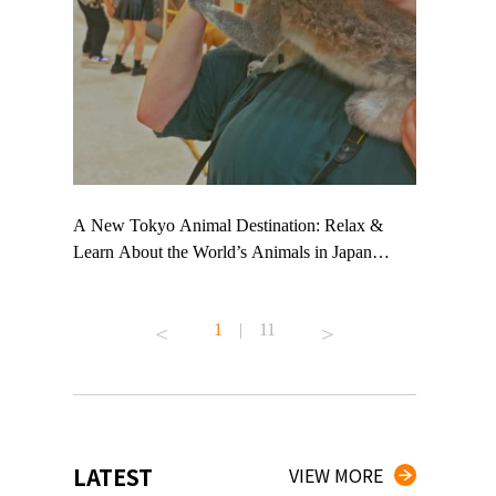
 TeamLab
A New Tokyo Animal Destination: Relax &
Shohei Oht
ng their
Learn About the World’s Animals in Japan
Other Japa
t to
#pr #japankuru #anitouch #anitouchtokyodome
From Kow
 see it for
#capybara #capybaracafe #animalcafe #tokyotrip
#pr #japan
1
|
11
#japantrip #카피바라 #애니터치 #아이와가볼
#kowa #sy
ink in bio)
만한곳 #도쿄여행 #가족여행 #東京旅遊 #東
#preworkou
ex #kyoto
京親子景點 #日本動物互動體驗 #水豚泡澡 #
#japan
東京巨蛋城 #เที่ยวญี่ปุ่น2025 #ที่เที่ยว
#오타니쇼
n view of
ครอบครัว #สวนสัตว์ในร่ม #TokyoDomeCity
本旅遊 #運
to ®
#anitouchtokyodome
ญี่ปุ่น #เ
LATEST
VIEW MORE
#ผลิตภัณฑ์