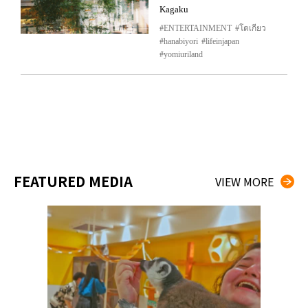
Kagaku
ENTERTAINMENT
โตเกียว
hanabiyori
lifeinjapan
yomiuriland
FEATURED MEDIA
VIEW MORE