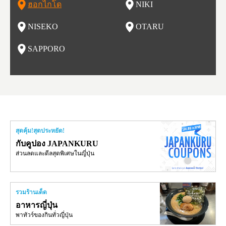
ฮอกไกโด
NIKI
โ
อาหารอร่อย และออนเซ็นวิวสวยอีกด้วย
ชิกว่า 100 ร้าน ให้เราได้เลือกชิมซูชิสดใหม่ ที่มีคนต่อแถวยาวบ
หนึ่งในงานเทศกาลที่ใหญ่ที่สุดของฮอกไกโด และยังขึ้นชื่อเรื่อง
ยรูป 
ริเวณถนนซูชิ (Sushi Street)
อาหารอร่อย ทั้งราเมน เนื้อแกะย่าง ซุปแกงกะหรี่ และอาหารทะ
นบนถ
NISEKO
OTARU
ฟุ
เล
นี้ยัง
น
SAPPORO
อ
สุดคุ้ม!สุดประหยัด!
กับคูปอง JAPANKURU
ส่วนลดและดีลสุดพิเศษในญี่ปุ่น
รวมร้านเด็ด
อาหารญี่ปุ่น
พาทัวร์ของกินทั่วญี่ปุ่น