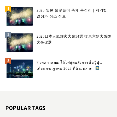
2025 일본 불꽃놀이 축제 총정리｜지역별
일정과 장소 정보
2025日本人氣煙火大會14選 從東京到大阪煙
火任你選
7 เทศกาลดอกไม้ไฟสุดอลังการทั่วญี่ปุ่น
เดือนกรกฎาคม 2025 ที่ห้ามพลาด!
POPULAR TAGS