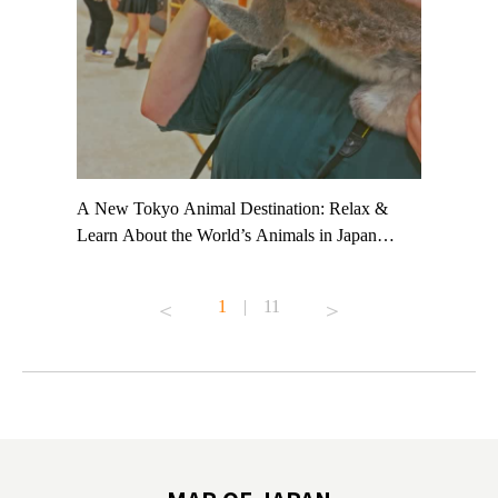
t TeamLab
A New Tokyo Animal Destination: Relax &
Shohei Oh
ng their
Learn About the World’s Animals in Japan
Other Jap
t to
#pr #japankuru #anitouch #anitouchtokyodome
From Kow
o see it for
#capybara #capybaracafe #animalcafe #tokyotrip
#pr #japa
1
|
11
#japantrip #카피바라 #애니터치 #아이와가볼
#kowa #sy
ink in bio)
만한곳 #도쿄여행 #가족여행 #東京旅遊 #東
#preworko
ex #kyoto
京親子景點 #日本動物互動體驗 #水豚泡澡 #
#japan
東京巨蛋城 #เที่ยวญี่ปุ่น2025 #ที่เที่ยว
#오타니쇼
on view of
ครอบครัว #สวนสัตว์ในร่ม #TokyoDomeCity
本旅遊 #運
oto ®
#anitouchtokyodome
ญี่ปุ่น #เ
#ผลิตภัณฑ์