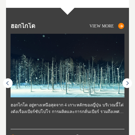
ฮอกไกโด
NIKI
NISEKO
OTARU
SAPPORO
โทโ
AK
ฟุกุ
ยา
อาค
VIEW MORE
VIEW MORE
VIEW MORE
VIEW MORE
VIEW MORE
ี่สุด
ฮอกไกโด อยู่ทางเหนือสุดจาก 4 เกาะหลักของญี่ปุ่น บริเวณนี้โด่
นิกิ อยู่ทางตะวันตกเฉียงใต้ของฮอกไกโด ห่างจากโอตารุประมา
นิเซโกะ ห่างจากสนามบิน New Chitose ประมาณ 2 ชั่วโมง ตั้งอ
โอตารุ คือเมืองที่อยู่ทางตะวันตกของฮอกไกโด ใช้เวลาเดินทาง
ซับโปโร ตั้งอยู่ทางตะวันตกเฉียงใต้ของฮอกไกโด เป็นศูนย์กลา
โทโฮค
จังหว
จังหว
จังหว
หตุกา
งดังเรื่องเบียร์ซัปโปโร การผลิตและการกลั่นเบียร์ รวมถึงเทศกา
ณ 30 นาที นิกิเป็นเมืองเล็กๆที่อุดมสมบูรณ์ไปด้วยธรรมชาติ น้ำ
ยู่ทางตะวันตกของฮอกไกโด เป็นหนึ่งในสถานที่ที่มีรีสอร์ทในฤดู
จากสถานีซัปโปโรประมาณ 30 นาที ในช่วงศตวรรษที่ 19-20 กิจ
งของการเมืองและเศรษฐกิจของฮอกไกโด มีสนามบินชินจิโตะเ
ปลูกพ
กเป็น
ผู้คน
คโทโฮ
ที่วัฒ
ลหิมะ และอุทยานแห่งชาติที่สวยงาม และยังเหมาะกับเหล่านักชิ
สะอาด อากาศบริสุทธิ์ ทำให้สวนผลไม้ของที่นี่มีชื่อเสียง ไม่ว่าจ
หนาวที่ดีที่สุด และยังเป็นจุดที่ชาวต่างชาติมักแวะมาเยี่ยมเยียน
การการค้าขายและการประมงรุ่งเรืองมาก โดยอาคารที่สร้างใน
สะ (New Chitose Airport) ที่รองรับเที่ยวบินจากเมืองใหญ่อย่างโ
ดงาม 
องจัง
ะที่ 
ปุ่น 
กิวหล
มทั้งหลาย ไม่ว่าจะเป็น มันฝรั่งที่ปลูกในฮอกไกโด แคนตาลูป ผลิ
ะเป็น เชอร์รี่ มะเขือเทศ และองุ่น มีโรงกลั่นไวน์ และกลายเป็น
เพราะหิมะของที่นี่มีคุณภาพสูง นุ่มละเอียดดุจผงแป้ง ที่ไม่ว่านัก
สมัยนั้นก็กลายเป็นสถานที่ท่องเที่ยว ย่านคลองโอตารุ ในปัจจุบัน
ตเกียว โอซาก้า และเที่ยวบินจากต่างประเทศ ในเดือนกุมภาพัน
มัยเอ
ของหิ
ยนจาก
 นอกจ
ตภัณฑ์จากนม ซุปแกงกะหรี่ และมิโซะราเมน
สถาที่ที่มีชื่อเสียงในเรื่องของอาหารและไวน์ในเวลาไม่นาน
สกี นักสโนว์บอร์ด รุ่นเล็กรุ่นใหญ่ ต้องกลับมาซ้ำ นอกจากนี้ยังมี
เนื่องจากในอดีตที่นีเป็นศูนย์กลางของการประมง ทำให้มีร้านซู
ธ์ของทุกปี จะมีการจัดเทศกาลหิมะขึ้นที่สวนโอโดริ (Odori Park)
ort (พ
นี้ยัง
และเท