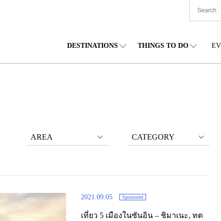
DESTINATIONS
THINGS TO DO
EV
TIONWIDE
FOOD
โทโฮคุ
ACCOMODATION
ชูบุ
ชูโก
กไกโด
SHOPPING
คันโต
CULTURE
คันไซ
ชิโก
AREA
CATEGORY
2021.09.05
Sponsored
เที่ยว 5 เมืองในซันอิน – ชิมาเนะ, ทต