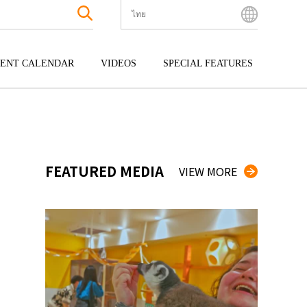
ไทย
English
Bahasa Indonesia
ENT CALENDAR
VIDEOS
SPECIAL FEATURES
Français
한국어
กุ
ENTERTAINMENT
คิวชู
中文简体
กุ
TOUR
โอกินาว่า
中文繁體
ไทย
FEATURED MEDIA
VIEW MORE
Tiếng Việt
日本語