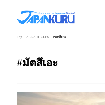
NA
Top
/
ALL ARTICLES
/
#มัตสึเอะ
ฮอ
#มัตสึเอะ