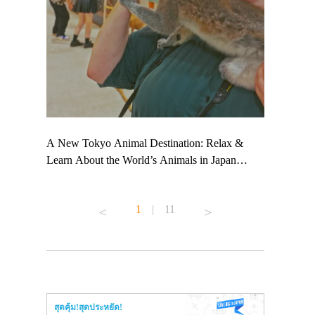
 TeamLab
A New Tokyo Animal Destination: Relax &
Shohei Oht
ng their
Learn About the World’s Animals in Japan
Other Japa
t to
#pr #japankuru #anitouch #anitouchtokyodome
From Kow
 see it for
#capybara #capybaracafe #animalcafe #tokyotrip
#pr #japan
1
|
11
#japantrip #카피바라 #애니터치 #아이와가볼
#kowa #sy
ink in bio)
만한곳 #도쿄여행 #가족여행 #東京旅遊 #東
#preworkou
ex #kyoto
京親子景點 #日本動物互動體驗 #水豚泡澡 #
#japan
東京巨蛋城 #เที่ยวญี่ปุ่น2025 #ที่เที่ยว
#오타니쇼
n view of
ครอบครัว #สวนสัตว์ในร่ม #TokyoDomeCity
本旅遊 #運
to ®
#anitouchtokyodome
ญี่ปุ่น #เ
สุดคุ้ม!สุดประหยัด!
#ผลิตภัณฑ์