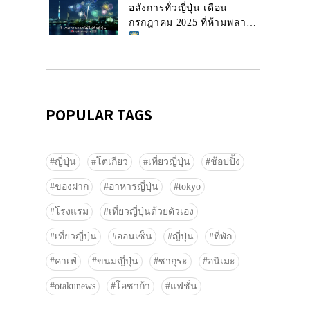
อลังการทั่วญี่ปุ่น เดือน
กรกฎาคม 2025 ที่ห้ามพลาด!
POPULAR TAGS
ญี่ปุ่น
โตเกียว
เที่ยวญี่ปุ่น
ช้อปปิ้ง
ของฝาก
อาหารญี่ปุ่น
tokyo
โรงแรม
เที่ยวญี่ปุ่นด้วยตัวเอง
เที่ยวญี่ปุ่น
ออนเซ็น
ญี่ปุ่น
ที่พัก
คาเฟ่
ขนมญี่ปุ่น
ซากุระ
อนิเมะ
otakunews
โอซาก้า
แฟชั่น