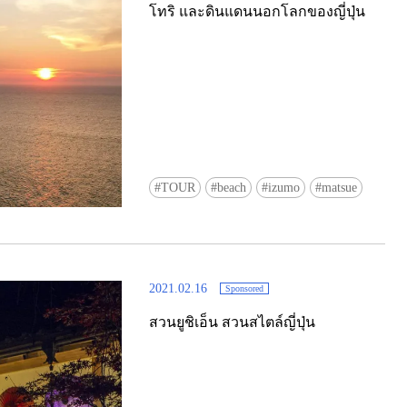
โทริ และดินแดนนอกโลกของญี่ปุ่น
Ready to see TeamLab in Kyoto!? At
TOUR
beach
izumo
matsue
Biovortex Kyoto, the collective is taki
acclaimed immersive art and bringing i
Japan's ancient capital. We can't wait to
ourselves this autumn!
2021.02.16
Sponsored
>> Find out more at Japankuru.com! (l
#japankuru #teamlab #teamlabbiovort
สวนยูชิเอ็น สวนสไตล์ญี่ปุ่น
#kyototrip #japantravel #artnews
Photos courtesy of teamLab, Exhibitio
teamLab Biovortex Kyoto, 2025, Kyo
teamLab, courtesy Pace Gallery