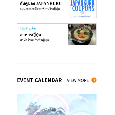
กับคูปอง JAPANKURU
ส่วนลดและดีลสุดพิเศษในญี่ปุ่น
รวมร้านเด็ด
อาหารญี่ปุ่น
พาทัวร์ของกินทั่วญี่ปุ่น
EVENT CALENDAR
VIEW MORE