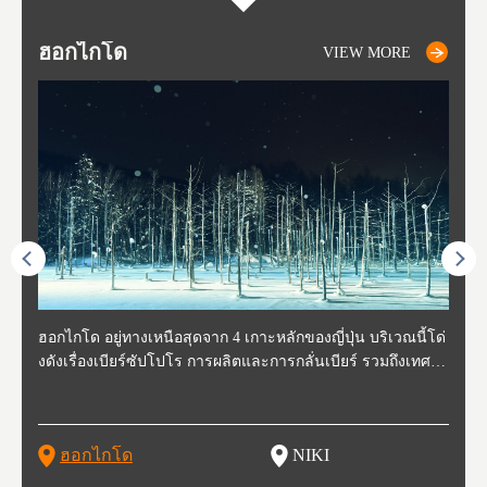
ฮอกไกโด
NIKI
NISEKO
OTARU
SAPPORO
โทโ
AK
ฟุกุ
ยา
อาค
VIEW MORE
VIEW MORE
VIEW MORE
VIEW MORE
VIEW MORE
ี่สุด
ฮอกไกโด อยู่ทางเหนือสุดจาก 4 เกาะหลักของญี่ปุ่น บริเวณนี้โด่
นิกิ อยู่ทางตะวันตกเฉียงใต้ของฮอกไกโด ห่างจากโอตารุประมา
นิเซโกะ ห่างจากสนามบิน New Chitose ประมาณ 2 ชั่วโมง ตั้งอ
โอตารุ คือเมืองที่อยู่ทางตะวันตกของฮอกไกโด ใช้เวลาเดินทาง
ซับโปโร ตั้งอยู่ทางตะวันตกเฉียงใต้ของฮอกไกโด เป็นศูนย์กลา
โทโฮค
จังหว
จังหว
จังหว
หตุกา
งดังเรื่องเบียร์ซัปโปโร การผลิตและการกลั่นเบียร์ รวมถึงเทศกา
ณ 30 นาที นิกิเป็นเมืองเล็กๆที่อุดมสมบูรณ์ไปด้วยธรรมชาติ น้ำ
ยู่ทางตะวันตกของฮอกไกโด เป็นหนึ่งในสถานที่ที่มีรีสอร์ทในฤดู
จากสถานีซัปโปโรประมาณ 30 นาที ในช่วงศตวรรษที่ 19-20 กิจ
งของการเมืองและเศรษฐกิจของฮอกไกโด มีสนามบินชินจิโตะเ
ปลูกพ
กเป็น
ผู้คน
คโทโฮ
ที่วัฒ
ลหิมะ และอุทยานแห่งชาติที่สวยงาม และยังเหมาะกับเหล่านักชิ
สะอาด อากาศบริสุทธิ์ ทำให้สวนผลไม้ของที่นี่มีชื่อเสียง ไม่ว่าจ
หนาวที่ดีที่สุด และยังเป็นจุดที่ชาวต่างชาติมักแวะมาเยี่ยมเยียน
การการค้าขายและการประมงรุ่งเรืองมาก โดยอาคารที่สร้างใน
สะ (New Chitose Airport) ที่รองรับเที่ยวบินจากเมืองใหญ่อย่างโ
ดงาม 
องจัง
ะที่ 
ปุ่น 
กิวหล
มทั้งหลาย ไม่ว่าจะเป็น มันฝรั่งที่ปลูกในฮอกไกโด แคนตาลูป ผลิ
ะเป็น เชอร์รี่ มะเขือเทศ และองุ่น มีโรงกลั่นไวน์ และกลายเป็น
เพราะหิมะของที่นี่มีคุณภาพสูง นุ่มละเอียดดุจผงแป้ง ที่ไม่ว่านัก
สมัยนั้นก็กลายเป็นสถานที่ท่องเที่ยว ย่านคลองโอตารุ ในปัจจุบัน
ตเกียว โอซาก้า และเที่ยวบินจากต่างประเทศ ในเดือนกุมภาพัน
มัยเอ
ของหิ
ยนจาก
 นอกจ
ตภัณฑ์จากนม ซุปแกงกะหรี่ และมิโซะราเมน
สถาที่ที่มีชื่อเสียงในเรื่องของอาหารและไวน์ในเวลาไม่นาน
สกี นักสโนว์บอร์ด รุ่นเล็กรุ่นใหญ่ ต้องกลับมาซ้ำ นอกจากนี้ยังมี
เนื่องจากในอดีตที่นีเป็นศูนย์กลางของการประมง ทำให้มีร้านซู
ธ์ของทุกปี จะมีการจัดเทศกาลหิมะขึ้นที่สวนโอโดริ (Odori Park)
ort (พ
นี้ยัง
และเท
ฮอกไกโด
NIKI
โ
อาหารอร่อย และออนเซ็นวิวสวยอีกด้วย
ชิกว่า 100 ร้าน ให้เราได้เลือกชิมซูชิสดใหม่ ที่มีคนต่อแถวยาวบ
หนึ่งในงานเทศกาลที่ใหญ่ที่สุดของฮอกไกโด และยังขึ้นชื่อเรื่อง
ยรูป 
ริเวณถนนซูชิ (Sushi Street)
อาหารอร่อย ทั้งราเมน เนื้อแกะย่าง ซุปแกงกะหรี่ และอาหารทะ
นบนถ