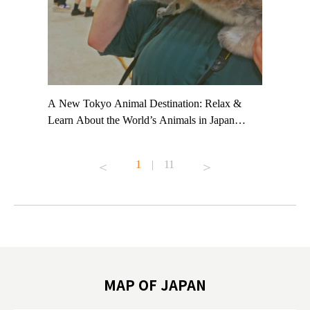
t TeamLab
A New Tokyo Animal Destination: Relax &
Shohei Oh
ng their
Learn About the World’s Animals in Japan
Other Jap
t to
#pr #japankuru #anitouch #anitouchtokyodome
From Kow
o see it for
#capybara #capybaracafe #animalcafe #tokyotrip
#pr #japa
1
|
11
#japantrip #카피바라 #애니터치 #아이와가볼
#kowa #sy
ink in bio)
만한곳 #도쿄여행 #가족여행 #東京旅遊 #東
#preworko
ex #kyoto
京親子景點 #日本動物互動體驗 #水豚泡澡 #
#japan
東京巨蛋城 #เที่ยวญี่ปุ่น2025 #ที่เที่ยว
#오타니쇼
on view of
ครอบครัว #สวนสัตว์ในร่ม #TokyoDomeCity
本旅遊 #運
oto ®
#anitouchtokyodome
ญี่ปุ่น #เ
#ผลิตภัณฑ์
MAP OF JAPAN