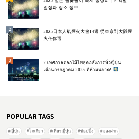
2025 일본 불꽃놀이 축제 총정리｜지역별
일정과 장소 정보
2025日本人氣煙火大會14選 從東京到大阪煙
火任你選
7 เทศกาลดอกไม้ไฟสุดอลังการทั่วญี่ปุ่น
เดือนกรกฎาคม 2025 ที่ห้ามพลาด!
POPULAR TAGS
ญี่ปุ่น
โตเกียว
เที่ยวญี่ปุ่น
ช้อปปิ้ง
ของฝาก