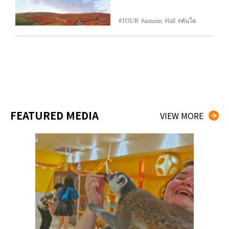
TOUR
autumn
fall
คันโต
FEATURED MEDIA
VIEW MORE