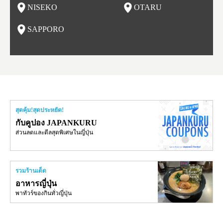
NISEKO
OTARU
ฟุ
เล
นี้ยัง
น
SAPPORO
อ
สุดคุ้ม!สุดประหยัด!
กับคูปอง JAPANKURU
ส่วนลดและดีลสุดพิเศษในญี่ปุ่น
รวมร้านเด็ด
อาหารญี่ปุ่น
พาทัวร์ของกินทั่วญี่ปุ่น