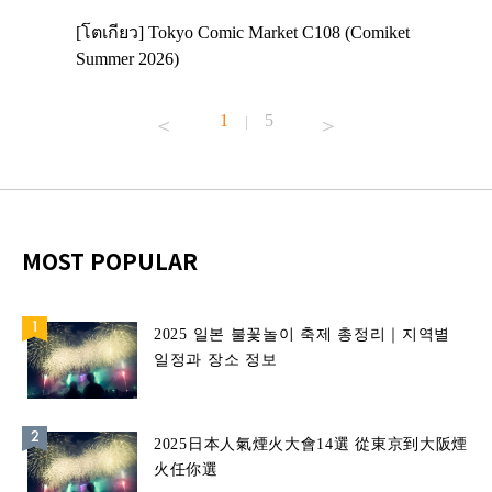
 Enjoy
[โตเกียว] Tokyo Comic Market C108 (Comiket
อีเวนต์น่
ฟสาย
Summer 2026)
ศาลเจ้าค
้านอาหาร
1
5
|
MOST POPULAR
2025 일본 불꽃놀이 축제 총정리｜지역별
일정과 장소 정보
2025日本人氣煙火大會14選 從東京到大阪煙
火任你選