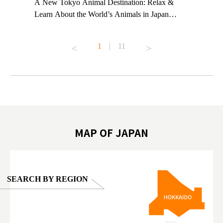
t TeamLab
A New Tokyo Animal Destination: Relax &
Shohei Oh
ng their
Learn About the World’s Animals in Japan
Other Jap
t to
#pr #japankuru #anitouch #anitouchtokyodome
From Kow
o see it for
#capybara #capybaracafe #animalcafe #tokyotrip
#pr #japa
1
|
11
#japantrip #카피바라 #애니터치 #아이와가볼
#kowa #sy
ink in bio)
만한곳 #도쿄여행 #가족여행 #東京旅遊 #東
#preworko
ex #kyoto
京親子景點 #日本動物互動體驗 #水豚泡澡 #
#japan
東京巨蛋城 #เที่ยวญี่ปุ่น2025 #ที่เที่ยว
#오타니쇼
on view of
ครอบครัว #สวนสัตว์ในร่ม #TokyoDomeCity
本旅遊 #運
oto ®
#anitouchtokyodome
ญี่ปุ่น #เ
#ผลิตภัณฑ์
MAP OF JAPAN
SEARCH BY REGION