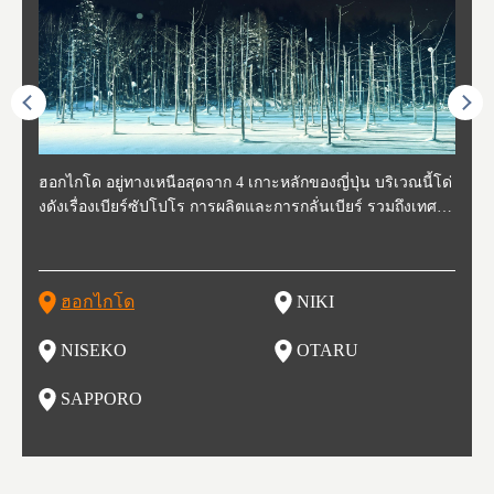
ี่สุด
ฮอกไกโด อยู่ทางเหนือสุดจาก 4 เกาะหลักของญี่ปุ่น บริเวณนี้โด่
นิกิ อยู่ทางตะวันตกเฉียงใต้ของฮอกไกโด ห่างจากโอตารุประมา
นิเซโกะ ห่างจากสนามบิน New Chitose ประมาณ 2 ชั่วโมง ตั้งอ
โอตารุ คือเมืองที่อยู่ทางตะวันตกของฮอกไกโด ใช้เวลาเดินทาง
ซับโปโร ตั้งอยู่ทางตะวันตกเฉียงใต้ของฮอกไกโด เป็นศูนย์กลา
โทโฮค
จังหว
จังหว
จังหว
หตุกา
งดังเรื่องเบียร์ซัปโปโร การผลิตและการกลั่นเบียร์ รวมถึงเทศกา
ณ 30 นาที นิกิเป็นเมืองเล็กๆที่อุดมสมบูรณ์ไปด้วยธรรมชาติ น้ำ
ยู่ทางตะวันตกของฮอกไกโด เป็นหนึ่งในสถานที่ที่มีรีสอร์ทในฤดู
จากสถานีซัปโปโรประมาณ 30 นาที ในช่วงศตวรรษที่ 19-20 กิจ
งของการเมืองและเศรษฐกิจของฮอกไกโด มีสนามบินชินจิโตะเ
ปลูกพ
กเป็น
ผู้คน
คโทโฮ
ที่วัฒ
ลหิมะ และอุทยานแห่งชาติที่สวยงาม และยังเหมาะกับเหล่านักชิ
สะอาด อากาศบริสุทธิ์ ทำให้สวนผลไม้ของที่นี่มีชื่อเสียง ไม่ว่าจ
หนาวที่ดีที่สุด และยังเป็นจุดที่ชาวต่างชาติมักแวะมาเยี่ยมเยียน
การการค้าขายและการประมงรุ่งเรืองมาก โดยอาคารที่สร้างใน
สะ (New Chitose Airport) ที่รองรับเที่ยวบินจากเมืองใหญ่อย่างโ
ดงาม 
องจัง
ะที่ 
ปุ่น 
กิวหล
มทั้งหลาย ไม่ว่าจะเป็น มันฝรั่งที่ปลูกในฮอกไกโด แคนตาลูป ผลิ
ะเป็น เชอร์รี่ มะเขือเทศ และองุ่น มีโรงกลั่นไวน์ และกลายเป็น
เพราะหิมะของที่นี่มีคุณภาพสูง นุ่มละเอียดดุจผงแป้ง ที่ไม่ว่านัก
สมัยนั้นก็กลายเป็นสถานที่ท่องเที่ยว ย่านคลองโอตารุ ในปัจจุบัน
ตเกียว โอซาก้า และเที่ยวบินจากต่างประเทศ ในเดือนกุมภาพัน
มัยเอ
ของหิ
ยนจาก
 นอกจ
ตภัณฑ์จากนม ซุปแกงกะหรี่ และมิโซะราเมน
สถาที่ที่มีชื่อเสียงในเรื่องของอาหารและไวน์ในเวลาไม่นาน
สกี นักสโนว์บอร์ด รุ่นเล็กรุ่นใหญ่ ต้องกลับมาซ้ำ นอกจากนี้ยังมี
เนื่องจากในอดีตที่นีเป็นศูนย์กลางของการประมง ทำให้มีร้านซู
ธ์ของทุกปี จะมีการจัดเทศกาลหิมะขึ้นที่สวนโอโดริ (Odori Park)
ort (พ
นี้ยัง
และเท
ฮอกไกโด
NIKI
โ
อาหารอร่อย และออนเซ็นวิวสวยอีกด้วย
ชิกว่า 100 ร้าน ให้เราได้เลือกชิมซูชิสดใหม่ ที่มีคนต่อแถวยาวบ
หนึ่งในงานเทศกาลที่ใหญ่ที่สุดของฮอกไกโด และยังขึ้นชื่อเรื่อง
ยรูป 
ริเวณถนนซูชิ (Sushi Street)
อาหารอร่อย ทั้งราเมน เนื้อแกะย่าง ซุปแกงกะหรี่ และอาหารทะ
นบนถ
NISEKO
OTARU
ฟุ
เล
นี้ยัง
น
SAPPORO
อ