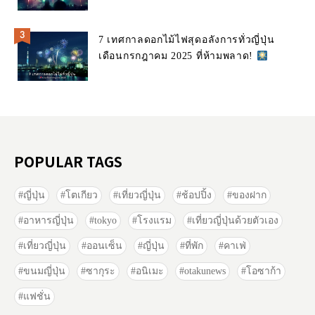
7 เทศกาลดอกไม้ไฟสุดอลังการทั่วญี่ปุ่น
เดือนกรกฎาคม 2025 ที่ห้ามพลาด!
POPULAR TAGS
ญี่ปุ่น
โตเกียว
เที่ยวญี่ปุ่น
ช้อปปิ้ง
ของฝาก
อาหารญี่ปุ่น
tokyo
โรงแรม
เที่ยวญี่ปุ่นด้วยตัวเอง
เที่ยวญี่ปุ่น
ออนเซ็น
ญี่ปุ่น
ที่พัก
คาเฟ่
ขนมญี่ปุ่น
ซากุระ
อนิเมะ
otakunews
โอซาก้า
แฟชั่น