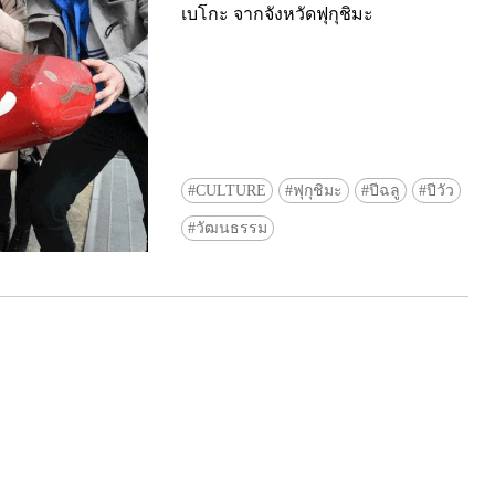
เบโกะ จากจังหวัดฟุกุชิมะ
CULTURE
ฟุกุชิมะ
ปีฉลู
ปีวัว
Ready to see TeamLab in Kyoto!? At
วัฒนธรรม
Biovortex Kyoto, the collective is taki
acclaimed immersive art and bringing i
Japan's ancient capital. We can't wait to
ourselves this autumn!
>> Find out more at Japankuru.com! (l
#japankuru #teamlab #teamlabbiovort
#kyototrip #japantravel #artnews
Photos courtesy of teamLab, Exhibitio
teamLab Biovortex Kyoto, 2025, Kyo
teamLab, courtesy Pace Gallery