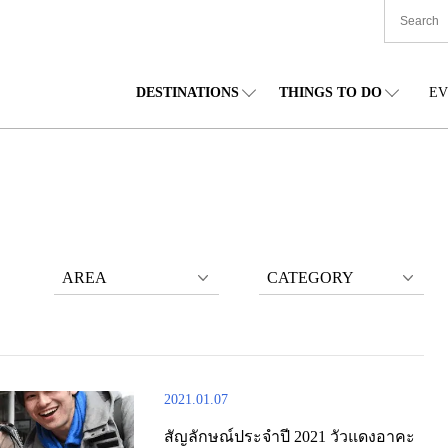
DESTINATIONS
THINGS TO DO
EV
TIONWIDE
FOOD
โทโฮคุ
ACCOMODATION
ชูบุ
ชูโก
กไกโด
SHOPPING
คันโต
CULTURE
คันไซ
ชิโก
AREA
CATEGORY
2021.01.07
สัญลักษณ์ประจำปี 2021 วัวแดงอาคะ