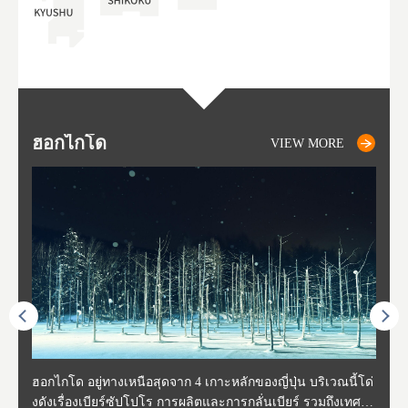
ฮอกไกโด
NIKI
NISEKO
OTARU
SAPPORO
โทโ
AK
ฟุกุ
ยา
อาค
VIEW MORE
VIEW MORE
VIEW MORE
VIEW MORE
VIEW MORE
ี่สุด
ฮอกไกโด อยู่ทางเหนือสุดจาก 4 เกาะหลักของญี่ปุ่น บริเวณนี้โด่
นิกิ อยู่ทางตะวันตกเฉียงใต้ของฮอกไกโด ห่างจากโอตารุประมา
นิเซโกะ ห่างจากสนามบิน New Chitose ประมาณ 2 ชั่วโมง ตั้งอ
โอตารุ คือเมืองที่อยู่ทางตะวันตกของฮอกไกโด ใช้เวลาเดินทาง
ซับโปโร ตั้งอยู่ทางตะวันตกเฉียงใต้ของฮอกไกโด เป็นศูนย์กลา
โทโฮค
จังหว
จังหว
จังหว
หตุกา
งดังเรื่องเบียร์ซัปโปโร การผลิตและการกลั่นเบียร์ รวมถึงเทศกา
ณ 30 นาที นิกิเป็นเมืองเล็กๆที่อุดมสมบูรณ์ไปด้วยธรรมชาติ น้ำ
ยู่ทางตะวันตกของฮอกไกโด เป็นหนึ่งในสถานที่ที่มีรีสอร์ทในฤดู
จากสถานีซัปโปโรประมาณ 30 นาที ในช่วงศตวรรษที่ 19-20 กิจ
งของการเมืองและเศรษฐกิจของฮอกไกโด มีสนามบินชินจิโตะเ
ปลูกพ
กเป็น
ผู้คน
คโทโฮ