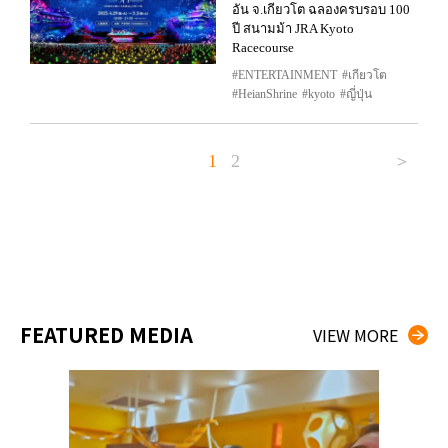
อัน จ.เกียวโต ฉลองครบรอบ 100
ปี สนามม้า JRA Kyoto
Racecourse
ENTERTAINMENT
เกียวโต
HeianShrine
kyoto
ญี่ปุ่น
1
2
＞
FEATURED MEDIA
VIEW MORE