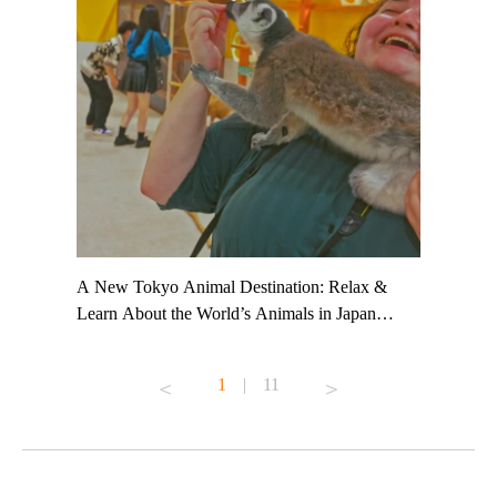
t TeamLab
A New Tokyo Animal Destination: Relax &
Shohei Oh
ng their
Learn About the World’s Animals in Japan
Other Jap
t to
#pr #japankuru #anitouch #anitouchtokyodome
From Kow
o see it for
#capybara #capybaracafe #animalcafe #tokyotrip
#pr #japa
1
|
11
#japantrip #카피바라 #애니터치 #아이와가볼
#kowa #sy
ink in bio)
만한곳 #도쿄여행 #가족여행 #東京旅遊 #東
#preworko
ex #kyoto
京親子景點 #日本動物互動體驗 #水豚泡澡 #
#japan
東京巨蛋城 #เที่ยวญี่ปุ่น2025 #ที่เที่ยว
#오타니쇼