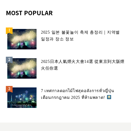
MOST POPULAR
2025 일본 불꽃놀이 축제 총정리｜지역별
일정과 장소 정보
2025日本人氣煙火大會14選 從東京到大阪煙
火任你選
7 เทศกาลดอกไม้ไฟสุดอลังการทั่วญี่ปุ่น
เดือนกรกฎาคม 2025 ที่ห้ามพลาด!