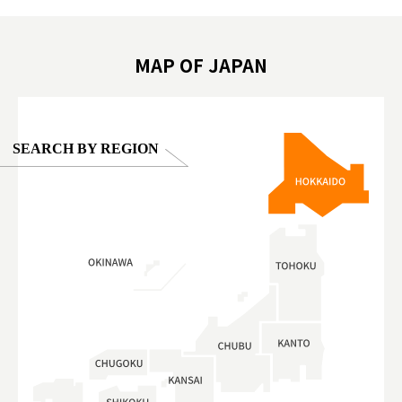
on view of
ครอบครัว #สวนสัตว์ในร่ม #TokyoDomeCity
本旅遊 #運
oto ®
#anitouchtokyodome
ญี่ปุ่น #เ
#ผลิตภัณฑ์
MAP OF JAPAN
SEARCH BY REGION