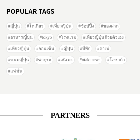
POPULAR TAGS
ญี่ปุ่น
โตเกียว
เที่ยวญี่ปุ่น
ช้อปปิ้ง
ของฝาก
อาหารญี่ปุ่น
tokyo
โรงแรม
เที่ยวญี่ปุ่นด้วยตัวเอง
เที่ยวญี่ปุ่น
ออนเซ็น
ญี่ปุ่น
ที่พัก
คาเฟ่
ขนมญี่ปุ่น
ซากุระ
อนิเมะ
otakunews
โอซาก้า
แฟชั่น
PARTNERS