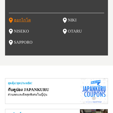
ที่วัฒ
ลหิมะ และอุทยานแห่งชาติที่สวยงาม และยังเหมาะกับเหล่านักชิ
สะอาด อากาศบริสุทธิ์ ทำให้สวนผลไม้ของที่นี่มีชื่อเสียง ไม่ว่าจ
หนาวที่ดีที่สุด และยังเป็นจุดที่ชาวต่างชาติมักแวะมาเยี่ยมเยียน
การการค้าขายและการประมงรุ่งเรืองมาก โดยอาคารที่สร้างใน
สะ (New Chitose Airport) ที่รองรับเที่ยวบินจากเมืองใหญ่อย่างโ
ดงาม 
องจัง
ะที่ 
ปุ่น 
กิวหล
มทั้งหลาย ไม่ว่าจะเป็น มันฝรั่งที่ปลูกในฮอกไกโด แคนตาลูป ผลิ
ะเป็น เชอร์รี่ มะเขือเทศ และองุ่น มีโรงกลั่นไวน์ และกลายเป็น
เพราะหิมะของที่นี่มีคุณภาพสูง นุ่มละเอียดดุจผงแป้ง ที่ไม่ว่านัก
สมัยนั้นก็กลายเป็นสถานที่ท่องเที่ยว ย่านคลองโอตารุ ในปัจจุบัน
ตเกียว โอซาก้า และเที่ยวบินจากต่างประเทศ ในเดือนกุมภาพัน
มัยเอ
ของหิ
ยนจาก
 นอกจ
ตภัณฑ์จากนม ซุปแกงกะหรี่ และมิโซะราเมน
สถาที่ที่มีชื่อเสียงในเรื่องของอาหารและไวน์ในเวลาไม่นาน
สกี นักสโนว์บอร์ด รุ่นเล็กรุ่นใหญ่ ต้องกลับมาซ้ำ นอกจากนี้ยังมี
เนื่องจากในอดีตที่นีเป็นศูนย์กลางของการประมง ทำให้มีร้านซู
ธ์ของทุกปี จะมีการจัดเทศกาลหิมะขึ้นที่สวนโอโดริ (Odori Park)
ort (พ
นี้ยัง
และเท
ฮอกไกโด
NIKI
โ
อาหารอร่อย และออนเซ็นวิวสวยอีกด้วย
ชิกว่า 100 ร้าน ให้เราได้เลือกชิมซูชิสดใหม่ ที่มีคนต่อแถวยาวบ
หนึ่งในงานเทศกาลที่ใหญ่ที่สุดของฮอกไกโด และยังขึ้นชื่อเรื่อง
ยรูป 
ริเวณถนนซูชิ (Sushi Street)
อาหารอร่อย ทั้งราเมน เนื้อแกะย่าง ซุปแกงกะหรี่ และอาหารทะ
นบนถ
NISEKO
OTARU
ฟุ
เล
นี้ยัง
น
SAPPORO
อ
สุดคุ้ม!สุดประหยัด!
กับคูปอง JAPANKURU
ส่วนลดและดีลสุดพิเศษในญี่ปุ่น