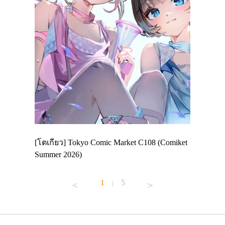
 Enjoy
[โตเกียว] Tokyo Comic Market C108 (Comiket
อีเวนต์น่
ฟสาย
Summer 2026)
ศาลเจ้าค
้านอาหาร
1
5
|