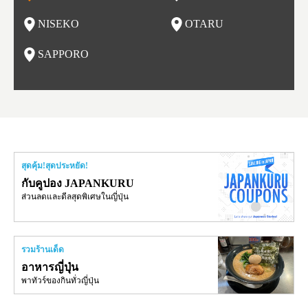
ริเวณถนนซูชิ (Sushi Street)
อาหารอร่อย ทั้งราเมน เนื้อแกะย่าง ซุปแกงกะหรี่ และอาหารทะ
นบนถ
NISEKO
OTARU
ฟุ
เล
นี้ยัง
น
SAPPORO
อ
สุดคุ้ม!สุดประหยัด!
กับคูปอง JAPANKURU
ส่วนลดและดีลสุดพิเศษในญี่ปุ่น
รวมร้านเด็ด
อาหารญี่ปุ่น
พาทัวร์ของกินทั่วญี่ปุ่น