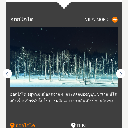
ฮอกไกโด
NIKI
NISEKO
OTARU
SAPPORO
โทโ
AK
ฟุกุ
ยา
อาค
VIEW MORE
VIEW MORE
VIEW MORE
VIEW MORE
VIEW MORE
ี่สุด
ฮอกไกโด อยู่ทางเหนือสุดจาก 4 เกาะหลักของญี่ปุ่น บริเวณนี้โด่
นิกิ อยู่ทางตะวันตกเฉียงใต้ของฮอกไกโด ห่างจากโอตารุประมา
นิเซโกะ ห่างจากสนามบิน New Chitose ประมาณ 2 ชั่วโมง ตั้งอ
โอตารุ คือเมืองที่อยู่ทางตะวันตกของฮอกไกโด ใช้เวลาเดินทาง
ซับโปโร ตั้งอยู่ทางตะวันตกเฉียงใต้ของฮอกไกโด เป็นศูนย์กลา
โทโฮค
จังหว
จังหว
จังหว
หตุกา
งดังเรื่องเบียร์ซัปโปโร การผลิตและการกลั่นเบียร์ รวมถึงเทศกา
ณ 30 นาที นิกิเป็นเมืองเล็กๆที่อุดมสมบูรณ์ไปด้วยธรรมชาติ น้ำ
ยู่ทางตะวันตกของฮอกไกโด เป็นหนึ่งในสถานที่ที่มีรีสอร์ทในฤดู
จากสถานีซัปโปโรประมาณ 30 นาที ในช่วงศตวรรษที่ 19-20 กิจ
งของการเมืองและเศรษฐกิจของฮอกไกโด มีสนามบินชินจิโตะเ
ปลูกพ
กเป็น
ผู้คน
คโทโฮ
ที่วัฒ
ลหิมะ และอุทยานแห่งชาติที่สวยงาม และยังเหมาะกับเหล่านักชิ
สะอาด อากาศบริสุทธิ์ ทำให้สวนผลไม้ของที่นี่มีชื่อเสียง ไม่ว่าจ
หนาวที่ดีที่สุด และยังเป็นจุดที่ชาวต่างชาติมักแวะมาเยี่ยมเยียน
การการค้าขายและการประมงรุ่งเรืองมาก โดยอาคารที่สร้างใน
สะ (New Chitose Airport) ที่รองรับเที่ยวบินจากเมืองใหญ่อย่างโ
ดงาม 
องจัง
ะที่ 
ปุ่น 
กิวหล
มทั้งหลาย ไม่ว่าจะเป็น มันฝรั่งที่ปลูกในฮอกไกโด แคนตาลูป ผลิ
ะเป็น เชอร์รี่ มะเขือเทศ และองุ่น มีโรงกลั่นไวน์ และกลายเป็น
เพราะหิมะของที่นี่มีคุณภาพสูง นุ่มละเอียดดุจผงแป้ง ที่ไม่ว่านัก
สมัยนั้นก็กลายเป็นสถานที่ท่องเที่ยว ย่านคลองโอตารุ ในปัจจุบัน
ตเกียว โอซาก้า และเที่ยวบินจากต่างประเทศ ในเดือนกุมภาพัน
มัยเอ
ของหิ
ยนจาก
 นอกจ
ตภัณฑ์จากนม ซุปแกงกะหรี่ และมิโซะราเมน
สถาที่ที่มีชื่อเสียงในเรื่องของอาหารและไวน์ในเวลาไม่นาน
สกี นักสโนว์บอร์ด รุ่นเล็กรุ่นใหญ่ ต้องกลับมาซ้ำ นอกจากนี้ยังมี
เนื่องจากในอดีตที่นีเป็นศูนย์กลางของการประมง ทำให้มีร้านซู
ธ์ของทุกปี จะมีการจัดเทศกาลหิมะขึ้นที่สวนโอโดริ (Odori Park)
ort (พ
นี้ยัง
และเท
ฮอกไกโด
NIKI
โ
อาหารอร่อย และออนเซ็นวิวสวยอีกด้วย
ชิกว่า 100 ร้าน ให้เราได้เลือกชิมซูชิสดใหม่ ที่มีคนต่อแถวยาวบ
หนึ่งในงานเทศกาลที่ใหญ่ที่สุดของฮอกไกโด และยังขึ้นชื่อเรื่อง
ยรูป 