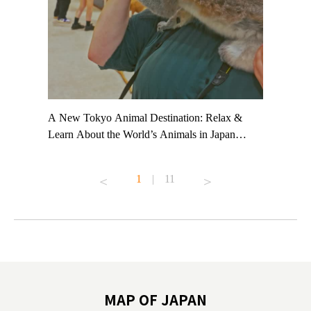
t TeamLab
A New Tokyo Animal Destination: Relax &
Shohei Oh
ng their
Learn About the World’s Animals in Japan
Other Jap
t to
#pr #japankuru #anitouch #anitouchtokyodome
From Kow
o see it for
#capybara #capybaracafe #animalcafe #tokyotrip
#pr #japa
1
|
11
#japantrip #카피바라 #애니터치 #아이와가볼
#kowa #sy
ink in bio)
만한곳 #도쿄여행 #가족여행 #東京旅遊 #東
#preworko
ex #kyoto
京親子景點 #日本動物互動體驗 #水豚泡澡 #
#japan
東京巨蛋城 #เที่ยวญี่ปุ่น2025 #ที่เที่ยว
#오타니쇼
on view of
ครอบครัว #สวนสัตว์ในร่ม #TokyoDomeCity
本旅遊 #運
oto ®
#anitouchtokyodome
ญี่ปุ่น #เ
#ผลิตภัณฑ์
MAP OF JAPAN