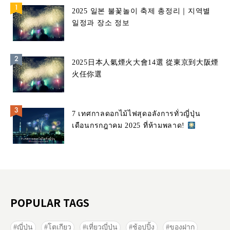
2025 일본 불꽃놀이 축제 총정리｜지역별
일정과 장소 정보
2025日本人氣煙火大會14選 從東京到大阪煙
火任你選
7 เทศกาลดอกไม้ไฟสุดอลังการทั่วญี่ปุ่น
เดือนกรกฎาคม 2025 ที่ห้ามพลาด!
POPULAR TAGS
ญี่ปุ่น
โตเกียว
เที่ยวญี่ปุ่น
ช้อปปิ้ง
ของฝาก