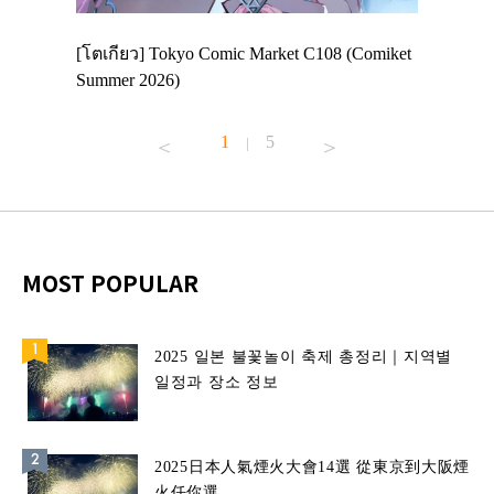
 Enjoy
[โตเกียว] Tokyo Comic Market C108 (Comiket
อีเวนต์น่
ฟสาย
Summer 2026)
ศาลเจ้าค
้านอาหาร
1
5
|
MOST POPULAR
2025 일본 불꽃놀이 축제 총정리｜지역별
일정과 장소 정보
2025日本人氣煙火大會14選 從東京到大阪煙
火任你選