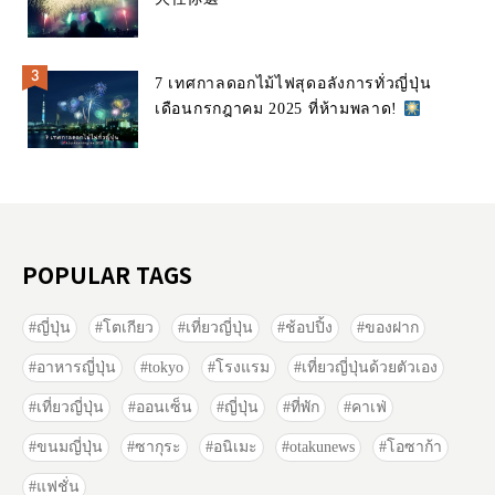
7 เทศกาลดอกไม้ไฟสุดอลังการทั่วญี่ปุ่น
เดือนกรกฎาคม 2025 ที่ห้ามพลาด!
POPULAR TAGS
ญี่ปุ่น
โตเกียว
เที่ยวญี่ปุ่น
ช้อปปิ้ง
ของฝาก
อาหารญี่ปุ่น
tokyo
โรงแรม
เที่ยวญี่ปุ่นด้วยตัวเอง
เที่ยวญี่ปุ่น
ออนเซ็น
ญี่ปุ่น
ที่พัก
คาเฟ่
ขนมญี่ปุ่น
ซากุระ
อนิเมะ
otakunews
โอซาก้า
แฟชั่น