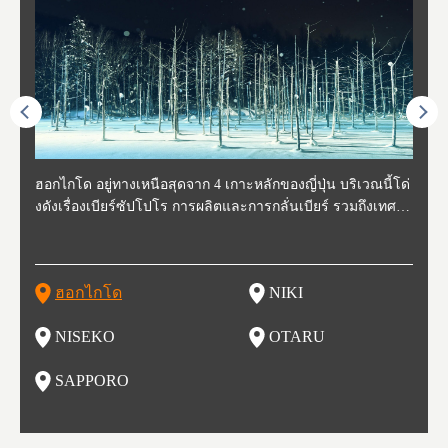
ี่สุด
ฮอกไกโด อยู่ทางเหนือสุดจาก 4 เกาะหลักของญี่ปุ่น บริเวณนี้โด่
นิกิ อยู่ทางตะวันตกเฉียงใต้ของฮอกไกโด ห่างจากโอตารุประมา
นิเซโกะ ห่างจากสนามบิน New Chitose ประมาณ 2 ชั่วโมง ตั้งอ
โอตารุ คือเมืองที่อยู่ทางตะวันตกของฮอกไกโด ใช้เวลาเดินทาง
ซับโปโร ตั้งอยู่ทางตะวันตกเฉียงใต้ของฮอกไกโด เป็นศูนย์กลา
โทโฮค
จังหว
จังหว
จังหว
หตุกา
งดังเรื่องเบียร์ซัปโปโร การผลิตและการกลั่นเบียร์ รวมถึงเทศกา
ณ 30 นาที นิกิเป็นเมืองเล็กๆที่อุดมสมบูรณ์ไปด้วยธรรมชาติ น้ำ
ยู่ทางตะวันตกของฮอกไกโด เป็นหนึ่งในสถานที่ที่มีรีสอร์ทในฤดู
จากสถานีซัปโปโรประมาณ 30 นาที ในช่วงศตวรรษที่ 19-20 กิจ
งของการเมืองและเศรษฐกิจของฮอกไกโด มีสนามบินชินจิโตะเ
ปลูกพ
กเป็น
ผู้คน
คโทโฮ
ที่วัฒ
ลหิมะ และอุทยานแห่งชาติที่สวยงาม และยังเหมาะกับเหล่านักชิ
สะอาด อากาศบริสุทธิ์ ทำให้สวนผลไม้ของที่นี่มีชื่อเสียง ไม่ว่าจ
หนาวที่ดีที่สุด และยังเป็นจุดที่ชาวต่างชาติมักแวะมาเยี่ยมเยียน
การการค้าขายและการประมงรุ่งเรืองมาก โดยอาคารที่สร้างใน
สะ (New Chitose Airport) ที่รองรับเที่ยวบินจากเมืองใหญ่อย่างโ
ดงาม 
องจัง
ะที่ 
ปุ่น 
กิวหล
มทั้งหลาย ไม่ว่าจะเป็น มันฝรั่งที่ปลูกในฮอกไกโด แคนตาลูป ผลิ
ะเป็น เชอร์รี่ มะเขือเทศ และองุ่น มีโรงกลั่นไวน์ และกลายเป็น
เพราะหิมะของที่นี่มีคุณภาพสูง นุ่มละเอียดดุจผงแป้ง ที่ไม่ว่านัก
สมัยนั้นก็กลายเป็นสถานที่ท่องเที่ยว ย่านคลองโอตารุ ในปัจจุบัน
ตเกียว โอซาก้า และเที่ยวบินจากต่างประเทศ ในเดือนกุมภาพัน
มัยเอ
ของหิ
ยนจาก
 นอกจ
ตภัณฑ์จากนม ซุปแกงกะหรี่ และมิโซะราเมน
สถาที่ที่มีชื่อเสียงในเรื่องของอาหารและไวน์ในเวลาไม่นาน
สกี นักสโนว์บอร์ด รุ่นเล็กรุ่นใหญ่ ต้องกลับมาซ้ำ นอกจากนี้ยังมี
เนื่องจากในอดีตที่นีเป็นศูนย์กลางของการประมง ทำให้มีร้านซู
ธ์ของทุกปี จะมีการจัดเทศกาลหิมะขึ้นที่สวนโอโดริ (Odori Park)
ort (พ
นี้ยัง
และเท
ฮอกไกโด
NIKI
โ
อาหารอร่อย และออนเซ็นวิวสวยอีกด้วย
ชิกว่า 100 ร้าน ให้เราได้เลือกชิมซูชิสดใหม่ ที่มีคนต่อแถวยาวบ
หนึ่งในงานเทศกาลที่ใหญ่ที่สุดของฮอกไกโด และยังขึ้นชื่อเรื่อง
ยรูป 
ริเวณถนนซูชิ (Sushi Street)
อาหารอร่อย ทั้งราเมน เนื้อแกะย่าง ซุปแกงกะหรี่ และอาหารทะ
นบนถ
NISEKO
OTARU
ฟุ
เล
นี้ยัง
น
SAPPORO
อ