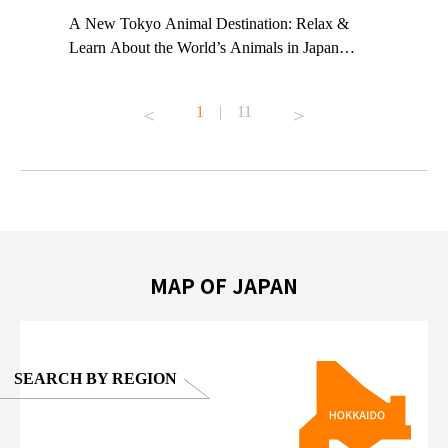
t TeamLab
A New Tokyo Animal Destination: Relax &
Shohei Oh
ng their
Learn About the World’s Animals in Japan
Other Jap
t to
#pr #japankuru #anitouch #anitouchtokyodome
From Kow
o see it for
#capybara #capybaracafe #animalcafe #tokyotrip
#pr #japa
1
|
11
#japantrip #카피바라 #애니터치 #아이와가볼
#kowa #sy
ink in bio)
만한곳 #도쿄여행 #가족여행 #東京旅遊 #東
#preworko
ex #kyoto
京親子景點 #日本動物互動體驗 #水豚泡澡 #
#japan
東京巨蛋城 #เที่ยวญี่ปุ่น2025 #ที่เที่ยว
#오타니쇼
on view of
ครอบครัว #สวนสัตว์ในร่ม #TokyoDomeCity
本旅遊 #運
oto ®
#anitouchtokyodome
ญี่ปุ่น #เ
#ผลิตภัณฑ์
MAP OF JAPAN
SEARCH BY REGION