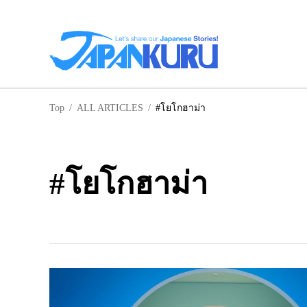
NA
Top
/
ALL ARTICLES
/
#โยโกฮาม่า
ฮอ
#โยโกฮาม่า