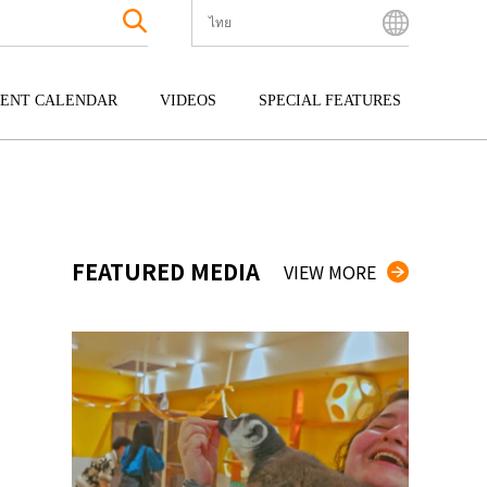
ไทย
English
Bahasa Indonesia
ENT CALENDAR
VIDEOS
SPECIAL FEATURES
Français
한국어
กุ
ENTERTAINMENT
คิวชู
中文简体
กุ
TOUR
โอกินาว่า
中文繁體
ไทย
FEATURED MEDIA
VIEW MORE
Tiếng Việt
日本語