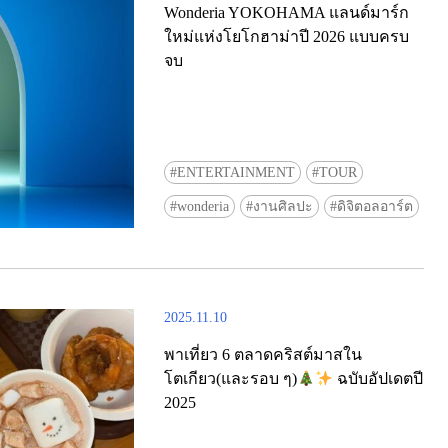
Wonderia YOKOHAMA แลนด์มาร์ก
ใหม่แห่งโยโกฮาม่าปี 2026 แบบครบ
จบ
ENTERTAINMENT
TOUR
Ready to see TeamLab in Kyoto!? At
wonderia
งานศิลปะ
ดิจิตอลอาร์ต
Biovortex Kyoto, the collective is taki
acclaimed immersive art and bringing i
Japan's ancient capital. We can't wait to
ourselves this autumn!
2025.11.10
>> Find out more at Japankuru.com! (l
#japankuru #teamlab #teamlabbiovort
พาเที่ยว 6 ตลาดคริสต์มาสใน
#kyototrip #japantravel #artnews
โตเกียว(และรอบ ๆ)
ฉบับอัปเดตปี
Photos courtesy of teamLab, Exhibitio
2025
teamLab Biovortex Kyoto, 2025, Kyo
teamLab, courtesy Pace Gallery