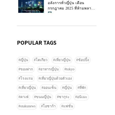
อลังการทั่วญี่ปุ่น เดือน
กรกฎาคม 2025 ที่ห้ามพลาด!
POPULAR TAGS
ญี่ปุ่น
โตเกียว
เที่ยวญี่ปุ่น
ช้อปปิ้ง
ของฝาก
อาหารญี่ปุ่น
tokyo
โรงแรม
เที่ยวญี่ปุ่นด้วยตัวเอง
เที่ยวญี่ปุ่น
ออนเซ็น
ญี่ปุ่น
ที่พัก
คาเฟ่
ขนมญี่ปุ่น
ซากุระ
อนิเมะ
otakunews
โอซาก้า
แฟชั่น