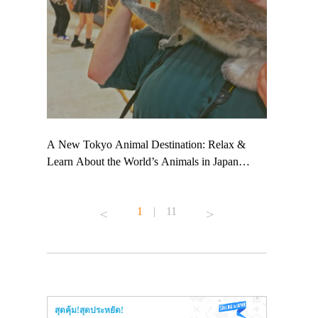
 TeamLab
A New Tokyo Animal Destination: Relax &
Shohei Oht
ng their
Learn About the World’s Animals in Japan
Other Japa
t to
#pr #japankuru #anitouch #anitouchtokyodome
From Kow
 see it for
#capybara #capybaracafe #animalcafe #tokyotrip
#pr #japan
1
|
11
#japantrip #카피바라 #애니터치 #아이와가볼
#kowa #sy
ink in bio)
만한곳 #도쿄여행 #가족여행 #東京旅遊 #東
#preworkou
ex #kyoto
京親子景點 #日本動物互動體驗 #水豚泡澡 #
#japan
東京巨蛋城 #เที่ยวญี่ปุ่น2025 #ที่เที่ยว
#오타니쇼
n view of
ครอบครัว #สวนสัตว์ในร่ม #TokyoDomeCity
本旅遊 #運
to ®
#anitouchtokyodome
ญี่ปุ่น #เ
สุดคุ้ม!สุดประหยัด!
#ผลิตภัณฑ์