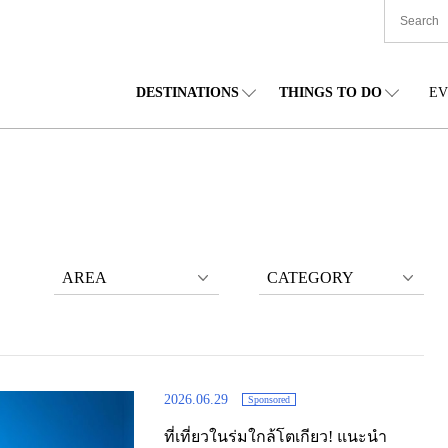
DESTINATIONS
THINGS TO DO
EV
TIONWIDE
FOOD
โทโฮคุ
ACCOMODATION
ชูบุ
ชูโก
กไกโด
SHOPPING
คันโต
CULTURE
คันไซ
ชิโก
AREA
CATEGORY
2026.06.29
Sponsored
ที่เที่ยวในร่มใกล้โตเกียว! แนะนำ