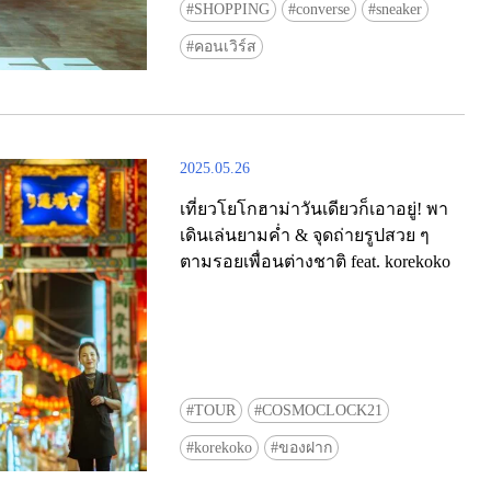
SHOPPING
converse
sneaker
คอนเวิร์ส
2025.05.26
เที่ยวโยโกฮาม่าวันเดียวก็เอาอยู่! พา
เดินเล่นยามค่ำ & จุดถ่ายรูปสวย ๆ
ตามรอยเพื่อนต่างชาติ feat. korekoko
TOUR
COSMOCLOCK21
korekoko
ของฝาก
[โตเกียว] ‘Tokyu Electric Railway x 
Tokyo Top to Bottom’ แจกบัตรรถไ