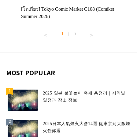
 Enjoy
[โตเกียว] Tokyo Comic Market C108 (Comiket
อีเวนต์น่
ฟสาย
Summer 2026)
ศาลเจ้าค
้านอาหาร
1
5
|
MOST POPULAR
2025 일본 불꽃놀이 축제 총정리｜지역별
일정과 장소 정보
2025日本人氣煙火大會14選 從東京到大阪煙
火任你選