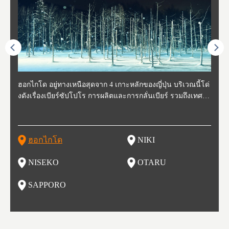
ี่สุด
ฮอกไกโด อยู่ทางเหนือสุดจาก 4 เกาะหลักของญี่ปุ่น บริเวณนี้โด่
นิกิ อยู่ทางตะวันตกเฉียงใต้ของฮอกไกโด ห่างจากโอตารุประมา
นิเซโกะ ห่างจากสนามบิน New Chitose ประมาณ 2 ชั่วโมง ตั้งอ
โอตารุ คือเมืองที่อยู่ทางตะวันตกของฮอกไกโด ใช้เวลาเดินทาง
ซับโปโร ตั้งอยู่ทางตะวันตกเฉียงใต้ของฮอกไกโด เป็นศูนย์กลา
โทโฮค
จังหว
จังหว
จังหว
หตุกา
งดังเรื่องเบียร์ซัปโปโร การผลิตและการกลั่นเบียร์ รวมถึงเทศกา
ณ 30 นาที นิกิเป็นเมืองเล็กๆที่อุดมสมบูรณ์ไปด้วยธรรมชาติ น้ำ
ยู่ทางตะวันตกของฮอกไกโด เป็นหนึ่งในสถานที่ที่มีรีสอร์ทในฤดู
จากสถานีซัปโปโรประมาณ 30 นาที ในช่วงศตวรรษที่ 19-20 กิจ
งของการเมืองและเศรษฐกิจของฮอกไกโด มีสนามบินชินจิโตะเ
ปลูกพ
กเป็น
ผู้คน
คโทโฮ
ที่วัฒ
ลหิมะ และอุทยานแห่งชาติที่สวยงาม และยังเหมาะกับเหล่านักชิ
สะอาด อากาศบริสุทธิ์ ทำให้สวนผลไม้ของที่นี่มีชื่อเสียง ไม่ว่าจ
หนาวที่ดีที่สุด และยังเป็นจุดที่ชาวต่างชาติมักแวะมาเยี่ยมเยียน
การการค้าขายและการประมงรุ่งเรืองมาก โดยอาคารที่สร้างใน
สะ (New Chitose Airport) ที่รองรับเที่ยวบินจากเมืองใหญ่อย่างโ
ดงาม 
องจัง
ะที่ 
ปุ่น 
กิวหล
มทั้งหลาย ไม่ว่าจะเป็น มันฝรั่งที่ปลูกในฮอกไกโด แคนตาลูป ผลิ
ะเป็น เชอร์รี่ มะเขือเทศ และองุ่น มีโรงกลั่นไวน์ และกลายเป็น
เพราะหิมะของที่นี่มีคุณภาพสูง นุ่มละเอียดดุจผงแป้ง ที่ไม่ว่านัก
สมัยนั้นก็กลายเป็นสถานที่ท่องเที่ยว ย่านคลองโอตารุ ในปัจจุบัน
ตเกียว โอซาก้า และเที่ยวบินจากต่างประเทศ ในเดือนกุมภาพัน
มัยเอ
ของหิ
ยนจาก
 นอกจ
ตภัณฑ์จากนม ซุปแกงกะหรี่ และมิโซะราเมน
สถาที่ที่มีชื่อเสียงในเรื่องของอาหารและไวน์ในเวลาไม่นาน
สกี นักสโนว์บอร์ด รุ่นเล็กรุ่นใหญ่ ต้องกลับมาซ้ำ นอกจากนี้ยังมี
เนื่องจากในอดีตที่นีเป็นศูนย์กลางของการประมง ทำให้มีร้านซู
ธ์ของทุกปี จะมีการจัดเทศกาลหิมะขึ้นที่สวนโอโดริ (Odori Park)
ort (พ
นี้ยัง
และเท
ฮอกไกโด
NIKI
โ
อาหารอร่อย และออนเซ็นวิวสวยอีกด้วย
ชิกว่า 100 ร้าน ให้เราได้เลือกชิมซูชิสดใหม่ ที่มีคนต่อแถวยาวบ
หนึ่งในงานเทศกาลที่ใหญ่ที่สุดของฮอกไกโด และยังขึ้นชื่อเรื่อง
ยรูป 
ริเวณถนนซูชิ (Sushi Street)
อาหารอร่อย ทั้งราเมน เนื้อแกะย่าง ซุปแกงกะหรี่ และอาหารทะ
นบนถ
NISEKO
OTARU
ฟุ
เล
นี้ยัง
น
SAPPORO
อ