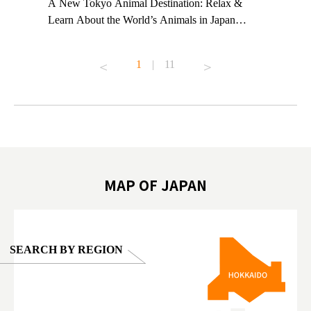
t TeamLab
A New Tokyo Animal Destination: Relax &
Shohei Oh
ng their
Learn About the World’s Animals in Japan
Other Jap
t to
#pr #japankuru #anitouch #anitouchtokyodome
From Kow
o see it for
#capybara #capybaracafe #animalcafe #tokyotrip
#pr #japa
1
|
11
#japantrip #카피바라 #애니터치 #아이와가볼
#kowa #sy
ink in bio)
만한곳 #도쿄여행 #가족여행 #東京旅遊 #東
#preworko
ex #kyoto
京親子景點 #日本動物互動體驗 #水豚泡澡 #
#japan
東京巨蛋城 #เที่ยวญี่ปุ่น2025 #ที่เที่ยว
#오타니쇼
on view of
ครอบครัว #สวนสัตว์ในร่ม #TokyoDomeCity
本旅遊 #運
oto ®
#anitouchtokyodome
ญี่ปุ่น #เ
#ผลิตภัณฑ์
MAP OF JAPAN
SEARCH BY REGION