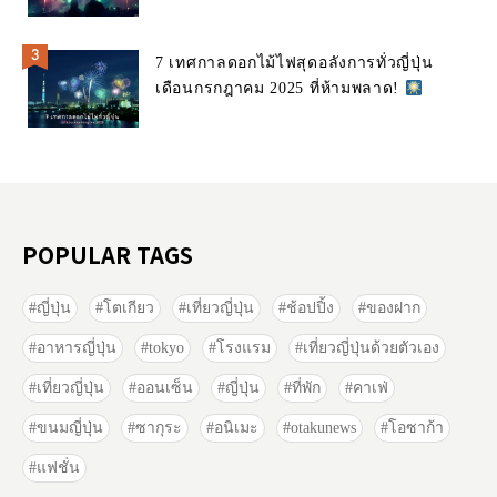
7 เทศกาลดอกไม้ไฟสุดอลังการทั่วญี่ปุ่น
เดือนกรกฎาคม 2025 ที่ห้ามพลาด!
POPULAR TAGS
ญี่ปุ่น
โตเกียว
เที่ยวญี่ปุ่น
ช้อปปิ้ง
ของฝาก
อาหารญี่ปุ่น
tokyo
โรงแรม
เที่ยวญี่ปุ่นด้วยตัวเอง
เที่ยวญี่ปุ่น
ออนเซ็น
ญี่ปุ่น
ที่พัก
คาเฟ่
ขนมญี่ปุ่น
ซากุระ
อนิเมะ
otakunews
โอซาก้า
แฟชั่น