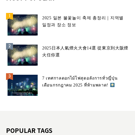
2025 일본 불꽃놀이 축제 총정리｜지역별
일정과 장소 정보
2025日本人氣煙火大會14選 從東京到大阪煙
火任你選
7 เทศกาลดอกไม้ไฟสุดอลังการทั่วญี่ปุ่น
เดือนกรกฎาคม 2025 ที่ห้ามพลาด!
POPULAR TAGS