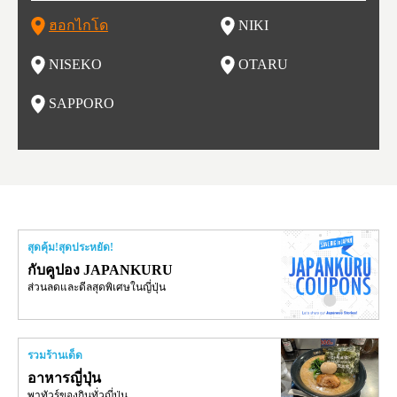
 นอกจ
ตภัณฑ์จากนม ซุปแกงกะหรี่ และมิโซะราเมน
สถาที่ที่มีชื่อเสียงในเรื่องของอาหารและไวน์ในเวลาไม่นาน
สกี นักสโนว์บอร์ด รุ่นเล็กรุ่นใหญ่ ต้องกลับมาซ้ำ นอกจากนี้ยังมี
เนื่องจากในอดีตที่นีเป็นศูนย์กลางของการประมง ทำให้มีร้านซู
ธ์ของทุกปี จะมีการจัดเทศกาลหิมะขึ้นที่สวนโอโดริ (Odori Park)
ort (พ
นี้ยัง
และเท
ฮอกไกโด
NIKI
โ
อาหารอร่อย และออนเซ็นวิวสวยอีกด้วย
ชิกว่า 100 ร้าน ให้เราได้เลือกชิมซูชิสดใหม่ ที่มีคนต่อแถวยาวบ
หนึ่งในงานเทศกาลที่ใหญ่ที่สุดของฮอกไกโด และยังขึ้นชื่อเรื่อง
ยรูป 
ริเวณถนนซูชิ (Sushi Street)
อาหารอร่อย ทั้งราเมน เนื้อแกะย่าง ซุปแกงกะหรี่ และอาหารทะ
นบนถ
NISEKO
OTARU
ฟุ
เล
นี้ยัง
น
SAPPORO
อ
สุดคุ้ม!สุดประหยัด!
กับคูปอง JAPANKURU
ส่วนลดและดีลสุดพิเศษในญี่ปุ่น
รวมร้านเด็ด
อาหารญี่ปุ่น
พาทัวร์ของกินทั่วญี่ปุ่น