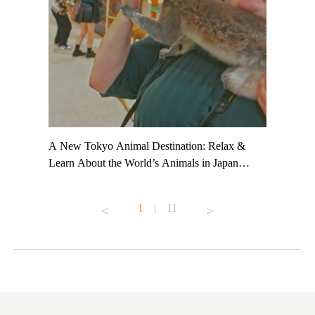
t TeamLab
A New Tokyo Animal Destination: Relax &
Shohei Oh
ng their
Learn About the World’s Animals in Japan
Other Jap
t to
#pr #japankuru #anitouch #anitouchtokyodome
From Kow
o see it for
#capybara #capybaracafe #animalcafe #tokyotrip
#pr #japa
1
|
11
#japantrip #카피바라 #애니터치 #아이와가볼
#kowa #sy
ink in bio)
만한곳 #도쿄여행 #가족여행 #東京旅遊 #東
#preworko
ex #kyoto
京親子景點 #日本動物互動體驗 #水豚泡澡 #
#japan
東京巨蛋城 #เที่ยวญี่ปุ่น2025 #ที่เที่ยว
#오타니쇼
on view of
ครอบครัว #สวนสัตว์ในร่ม #TokyoDomeCity
本旅遊 #運
oto ®
#anitouchtokyodome
ญี่ปุ่น #เ
#ผลิตภัณฑ์