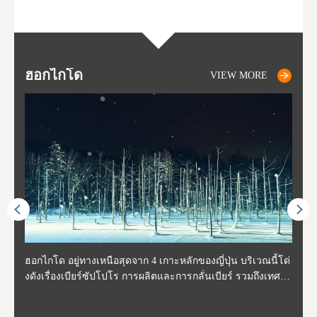
ฮอกไกโด
NIKI
NISEKO
OTARU
SAPPORO
โทโ
AK
ฟุกุ
ยา
อาค
VIEW MORE
VIEW MORE
VIEW MORE
VIEW MORE
VIEW MORE
ี่สุด
ฮอกไกโด อยู่ทางเหนือสุดจาก 4 เกาะหลักของญี่ปุ่น บริเวณนี้โด่
นิกิ อยู่ทางตะวันตกเฉียงใต้ของฮอกไกโด ห่างจากโอตารุประมา
นิเซโกะ ห่างจากสนามบิน New Chitose ประมาณ 2 ชั่วโมง ตั้งอ
โอตารุ คือเมืองที่อยู่ทางตะวันตกของฮอกไกโด ใช้เวลาเดินทาง
ซับโปโร ตั้งอยู่ทางตะวันตกเฉียงใต้ของฮอกไกโด เป็นศูนย์กลา
โทโฮค
จังหว
จังหว
จังหว
หตุกา
งดังเรื่องเบียร์ซัปโปโร การผลิตและการกลั่นเบียร์ รวมถึงเทศกา
ณ 30 นาที นิกิเป็นเมืองเล็กๆที่อุดมสมบูรณ์ไปด้วยธรรมชาติ น้ำ
ยู่ทางตะวันตกของฮอกไกโด เป็นหนึ่งในสถานที่ที่มีรีสอร์ทในฤดู
จากสถานีซัปโปโรประมาณ 30 นาที ในช่วงศตวรรษที่ 19-20 กิจ
งของการเมืองและเศรษฐกิจของฮอกไกโด มีสนามบินชินจิโตะเ
ปลูกพ
กเป็น
ผู้คน
คโทโฮ
ที่วัฒ
ลหิมะ และอุทยานแห่งชาติที่สวยงาม และยังเหมาะกับเหล่านักชิ
สะอาด อากาศบริสุทธิ์ ทำให้สวนผลไม้ของที่นี่มีชื่อเสียง ไม่ว่าจ
หนาวที่ดีที่สุด และยังเป็นจุดที่ชาวต่างชาติมักแวะมาเยี่ยมเยียน
การการค้าขายและการประมงรุ่งเรืองมาก โดยอาคารที่สร้างใน
สะ (New Chitose Airport) ที่รองรับเที่ยวบินจากเมืองใหญ่อย่างโ
ดงาม 
องจัง
ะที่ 
ปุ่น 
กิวหล
มทั้งหลาย ไม่ว่าจะเป็น มันฝรั่งที่ปลูกในฮอกไกโด แคนตาลูป ผลิ
ะเป็น เชอร์รี่ มะเขือเทศ และองุ่น มีโรงกลั่นไวน์ และกลายเป็น
เพราะหิมะของที่นี่มีคุณภาพสูง นุ่มละเอียดดุจผงแป้ง ที่ไม่ว่านัก
สมัยนั้นก็กลายเป็นสถานที่ท่องเที่ยว ย่านคลองโอตารุ ในปัจจุบัน
ตเกียว โอซาก้า และเที่ยวบินจากต่างประเทศ ในเดือนกุมภาพัน
มัยเอ
ของหิ
ยนจาก