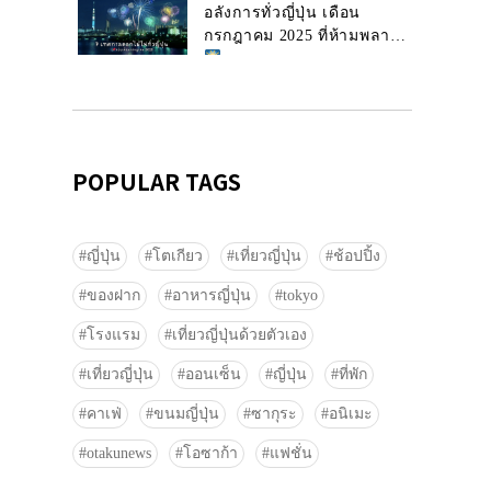
อลังการทั่วญี่ปุ่น เดือน
กรกฎาคม 2025 ที่ห้ามพลาด!
POPULAR TAGS
ญี่ปุ่น
โตเกียว
เที่ยวญี่ปุ่น
ช้อปปิ้ง
ของฝาก
อาหารญี่ปุ่น
tokyo
โรงแรม
เที่ยวญี่ปุ่นด้วยตัวเอง
เที่ยวญี่ปุ่น
ออนเซ็น
ญี่ปุ่น
ที่พัก
คาเฟ่
ขนมญี่ปุ่น
ซากุระ
อนิเมะ
otakunews
โอซาก้า
แฟชั่น