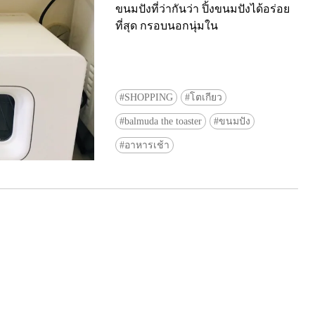
ขนมปังที่ว่ากันว่า ปิ้งขนมปังได้อร่อย
ที่สุด กรอบนอกนุ่มใน
SHOPPING
โตเกียว
balmuda the toaster
ขนมปัง
Ready to see TeamLab in Kyoto!? At
อาหารเช้า
Biovortex Kyoto, the collective is taki
acclaimed immersive art and bringing i
Japan's ancient capital. We can't wait to
ourselves this autumn!
>> Find out more at Japankuru.com! (l
#japankuru #teamlab #teamlabbiovort
#kyototrip #japantravel #artnews
Photos courtesy of teamLab, Exhibitio
teamLab Biovortex Kyoto, 2025, Kyo
teamLab, courtesy Pace Gallery