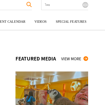
ไทย
English
Bahasa Indonesia
ENT CALENDAR
VIDEOS
SPECIAL FEATURES
Français
한국어
กุ
ENTERTAINMENT
คิวชู
中文简体
กุ
TOUR
โอกินาว่า
中文繁體
ไทย
FEATURED MEDIA
VIEW MORE
Tiếng Việt
日本語