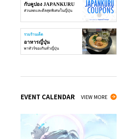
กับคูปอง JAPANKURU
ส่วนลดและดีลสุดพิเศษในญี่ปุ่น
รวมร้านเด็ด
อาหารญี่ปุ่น
พาทัวร์ของกินทั่วญี่ปุ่น
EVENT CALENDAR
VIEW MORE