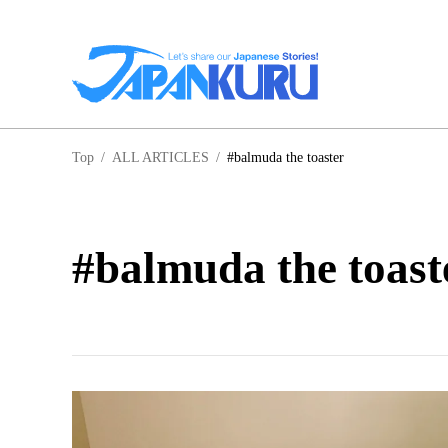
NA
Top
/
ALL ARTICLES
/
#balmuda the toaster
ฮอ
#balmuda the toast