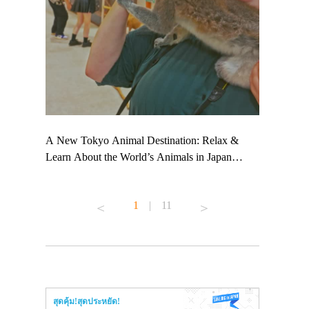
 TeamLab
A New Tokyo Animal Destination: Relax &
Shohei Oht
ng their
Learn About the World’s Animals in Japan
Other Japa
t to
#pr #japankuru #anitouch #anitouchtokyodome
From Kow
 see it for
#capybara #capybaracafe #animalcafe #tokyotrip
#pr #japan
1
|
11
#japantrip #카피바라 #애니터치 #아이와가볼
#kowa #sy
ink in bio)
만한곳 #도쿄여행 #가족여행 #東京旅遊 #東
#preworkou
ex #kyoto
京親子景點 #日本動物互動體驗 #水豚泡澡 #
#japan
東京巨蛋城 #เที่ยวญี่ปุ่น2025 #ที่เที่ยว
#오타니쇼
n view of
ครอบครัว #สวนสัตว์ในร่ม #TokyoDomeCity
本旅遊 #運
to ®
#anitouchtokyodome
ญี่ปุ่น #เ
สุดคุ้ม!สุดประหยัด!
#ผลิตภัณฑ์