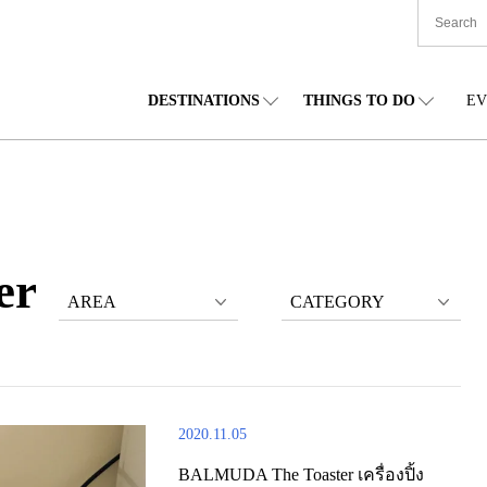
DESTINATIONS
THINGS TO DO
EV
TIONWIDE
FOOD
โทโฮคุ
ACCOMODATION
ชูบุ
ชูโก
กไกโด
SHOPPING
คันโต
CULTURE
คันไซ
ชิโก
er
AREA
CATEGORY
2020.11.05
BALMUDA The Toaster เครื่องปิ้ง