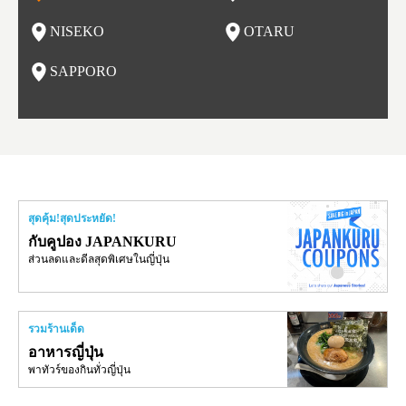
ริเวณถนนซูชิ (Sushi Street)
อาหารอร่อย ทั้งราเมน เนื้อแกะย่าง ซุปแกงกะหรี่ และอาหารทะ
นบนถ
NISEKO
OTARU
ฟุ
เล
นี้ยัง
น
SAPPORO
อ
สุดคุ้ม!สุดประหยัด!
กับคูปอง JAPANKURU
ส่วนลดและดีลสุดพิเศษในญี่ปุ่น
รวมร้านเด็ด
อาหารญี่ปุ่น
พาทัวร์ของกินทั่วญี่ปุ่น