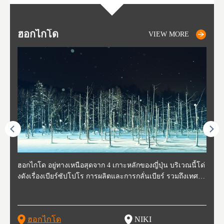
ฮอกไกโด
NIKI
NISEKO
OTARU
SAPPORO
โทโ
AK
ฟุกุ
ยา
อาค
VIEW MORE
VIEW MORE
VIEW MORE
VIEW MORE
VIEW MORE
ี่สุด
ฮอกไกโด อยู่ทางเหนือสุดจาก 4 เกาะหลักของญี่ปุ่น บริเวณนี้โด่
นิกิ อยู่ทางตะวันตกเฉียงใต้ของฮอกไกโด ห่างจากโอตารุประมา
นิเซโกะ ห่างจากสนามบิน New Chitose ประมาณ 2 ชั่วโมง ตั้งอ
โอตารุ คือเมืองที่อยู่ทางตะวันตกของฮอกไกโด ใช้เวลาเดินทาง
ซับโปโร ตั้งอยู่ทางตะวันตกเฉียงใต้ของฮอกไกโด เป็นศูนย์กลา
โทโฮค
จังหว
จังหว
จังหว
หตุกา
งดังเรื่องเบียร์ซัปโปโร การผลิตและการกลั่นเบียร์ รวมถึงเทศกา
ณ 30 นาที นิกิเป็นเมืองเล็กๆที่อุดมสมบูรณ์ไปด้วยธรรมชาติ น้ำ
ยู่ทางตะวันตกของฮอกไกโด เป็นหนึ่งในสถานที่ที่มีรีสอร์ทในฤดู
จากสถานีซัปโปโรประมาณ 30 นาที ในช่วงศตวรรษที่ 19-20 กิจ
งของการเมืองและเศรษฐกิจของฮอกไกโด มีสนามบินชินจิโตะเ
ปลูกพ
กเป็น
ผู้คน
คโทโฮ
ที่วัฒ
ลหิมะ และอุทยานแห่งชาติที่สวยงาม และยังเหมาะกับเหล่านักชิ
สะอาด อากาศบริสุทธิ์ ทำให้สวนผลไม้ของที่นี่มีชื่อเสียง ไม่ว่าจ
หนาวที่ดีที่สุด และยังเป็นจุดที่ชาวต่างชาติมักแวะมาเยี่ยมเยียน
การการค้าขายและการประมงรุ่งเรืองมาก โดยอาคารที่สร้างใน
สะ (New Chitose Airport) ที่รองรับเที่ยวบินจากเมืองใหญ่อย่างโ
ดงาม 
องจัง
ะที่ 
ปุ่น 
กิวหล
มทั้งหลาย ไม่ว่าจะเป็น มันฝรั่งที่ปลูกในฮอกไกโด แคนตาลูป ผลิ
ะเป็น เชอร์รี่ มะเขือเทศ และองุ่น มีโรงกลั่นไวน์ และกลายเป็น
เพราะหิมะของที่นี่มีคุณภาพสูง นุ่มละเอียดดุจผงแป้ง ที่ไม่ว่านัก
สมัยนั้นก็กลายเป็นสถานที่ท่องเที่ยว ย่านคลองโอตารุ ในปัจจุบัน
ตเกียว โอซาก้า และเที่ยวบินจากต่างประเทศ ในเดือนกุมภาพัน
มัยเอ
ของหิ
ยนจาก
 นอกจ
ตภัณฑ์จากนม ซุปแกงกะหรี่ และมิโซะราเมน
สถาที่ที่มีชื่อเสียงในเรื่องของอาหารและไวน์ในเวลาไม่นาน
สกี นักสโนว์บอร์ด รุ่นเล็กรุ่นใหญ่ ต้องกลับมาซ้ำ นอกจากนี้ยังมี
เนื่องจากในอดีตที่นีเป็นศูนย์กลางของการประมง ทำให้มีร้านซู
ธ์ของทุกปี จะมีการจัดเทศกาลหิมะขึ้นที่สวนโอโดริ (Odori Park)
ort (พ
นี้ยัง
และเท
ฮอกไกโด
NIKI
โ
อาหารอร่อย และออนเซ็นวิวสวยอีกด้วย
ชิกว่า 100 ร้าน ให้เราได้เลือกชิมซูชิสดใหม่ ที่มีคนต่อแถวยาวบ
หนึ่งในงานเทศกาลที่ใหญ่ที่สุดของฮอกไกโด และยังขึ้นชื่อเรื่อง
ยรูป 