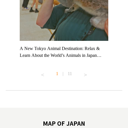
t TeamLab
A New Tokyo Animal Destination: Relax &
Shohei Oh
ng their
Learn About the World’s Animals in Japan
Other Jap
t to
#pr #japankuru #anitouch #anitouchtokyodome
From Kow
o see it for
#capybara #capybaracafe #animalcafe #tokyotrip
#pr #japa
1
|
11
#japantrip #카피바라 #애니터치 #아이와가볼
#kowa #sy
ink in bio)
만한곳 #도쿄여행 #가족여행 #東京旅遊 #東
#preworko
ex #kyoto
京親子景點 #日本動物互動體驗 #水豚泡澡 #
#japan
東京巨蛋城 #เที่ยวญี่ปุ่น2025 #ที่เที่ยว
#오타니쇼
on view of
ครอบครัว #สวนสัตว์ในร่ม #TokyoDomeCity
本旅遊 #運
oto ®
#anitouchtokyodome
ญี่ปุ่น #เ
#ผลิตภัณฑ์
MAP OF JAPAN