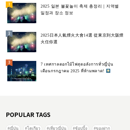
2025 일본 불꽃놀이 축제 총정리｜지역별
일정과 장소 정보
2025日本人氣煙火大會14選 從東京到大阪煙
火任你選
7 เทศกาลดอกไม้ไฟสุดอลังการทั่วญี่ปุ่น
เดือนกรกฎาคม 2025 ที่ห้ามพลาด!
POPULAR TAGS
ญี่ปุ่น
โตเกียว
เที่ยวญี่ปุ่น
ช้อปปิ้ง
ของฝาก