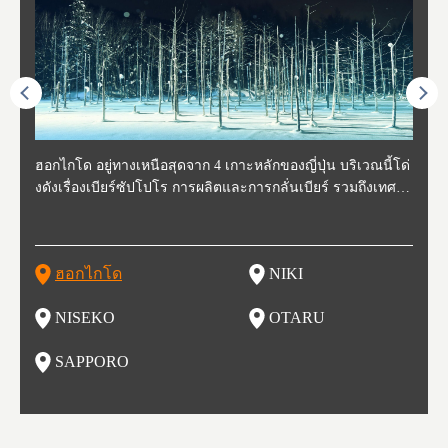
ี่สุด
ฮอกไกโด อยู่ทางเหนือสุดจาก 4 เกาะหลักของญี่ปุ่น บริเวณนี้โด่
นิกิ อยู่ทางตะวันตกเฉียงใต้ของฮอกไกโด ห่างจากโอตารุประมา
นิเซโกะ ห่างจากสนามบิน New Chitose ประมาณ 2 ชั่วโมง ตั้งอ
โอตารุ คือเมืองที่อยู่ทางตะวันตกของฮอกไกโด ใช้เวลาเดินทาง
ซับโปโร ตั้งอยู่ทางตะวันตกเฉียงใต้ของฮอกไกโด เป็นศูนย์กลา
โทโฮค
จังหว
จังหว
จังหว
หตุกา
งดังเรื่องเบียร์ซัปโปโร การผลิตและการกลั่นเบียร์ รวมถึงเทศกา
ณ 30 นาที นิกิเป็นเมืองเล็กๆที่อุดมสมบูรณ์ไปด้วยธรรมชาติ น้ำ
ยู่ทางตะวันตกของฮอกไกโด เป็นหนึ่งในสถานที่ที่มีรีสอร์ทในฤดู
จากสถานีซัปโปโรประมาณ 30 นาที ในช่วงศตวรรษที่ 19-20 กิจ
งของการเมืองและเศรษฐกิจของฮอกไกโด มีสนามบินชินจิโตะเ
ปลูกพ
กเป็น
ผู้คน
คโทโฮ
ที่วัฒ
ลหิมะ และอุทยานแห่งชาติที่สวยงาม และยังเหมาะกับเหล่านักชิ
สะอาด อากาศบริสุทธิ์ ทำให้สวนผลไม้ของที่นี่มีชื่อเสียง ไม่ว่าจ
หนาวที่ดีที่สุด และยังเป็นจุดที่ชาวต่างชาติมักแวะมาเยี่ยมเยียน
การการค้าขายและการประมงรุ่งเรืองมาก โดยอาคารที่สร้างใน
สะ (New Chitose Airport) ที่รองรับเที่ยวบินจากเมืองใหญ่อย่างโ
ดงาม 
องจัง
ะที่ 
ปุ่น 
กิวหล
มทั้งหลาย ไม่ว่าจะเป็น มันฝรั่งที่ปลูกในฮอกไกโด แคนตาลูป ผลิ
ะเป็น เชอร์รี่ มะเขือเทศ และองุ่น มีโรงกลั่นไวน์ และกลายเป็น
เพราะหิมะของที่นี่มีคุณภาพสูง นุ่มละเอียดดุจผงแป้ง ที่ไม่ว่านัก
สมัยนั้นก็กลายเป็นสถานที่ท่องเที่ยว ย่านคลองโอตารุ ในปัจจุบัน
ตเกียว โอซาก้า และเที่ยวบินจากต่างประเทศ ในเดือนกุมภาพัน
มัยเอ
ของหิ
ยนจาก
 นอกจ
ตภัณฑ์จากนม ซุปแกงกะหรี่ และมิโซะราเมน
สถาที่ที่มีชื่อเสียงในเรื่องของอาหารและไวน์ในเวลาไม่นาน
สกี นักสโนว์บอร์ด รุ่นเล็กรุ่นใหญ่ ต้องกลับมาซ้ำ นอกจากนี้ยังมี
เนื่องจากในอดีตที่นีเป็นศูนย์กลางของการประมง ทำให้มีร้านซู
ธ์ของทุกปี จะมีการจัดเทศกาลหิมะขึ้นที่สวนโอโดริ (Odori Park)
ort (พ
นี้ยัง
และเท
ฮอกไกโด
NIKI
โ
อาหารอร่อย และออนเซ็นวิวสวยอีกด้วย
ชิกว่า 100 ร้าน ให้เราได้เลือกชิมซูชิสดใหม่ ที่มีคนต่อแถวยาวบ
หนึ่งในงานเทศกาลที่ใหญ่ที่สุดของฮอกไกโด และยังขึ้นชื่อเรื่อง
ยรูป 
ริเวณถนนซูชิ (Sushi Street)
อาหารอร่อย ทั้งราเมน เนื้อแกะย่าง ซุปแกงกะหรี่ และอาหารทะ
นบนถ
NISEKO
OTARU
ฟุ
เล
นี้ยัง
น
SAPPORO
อ