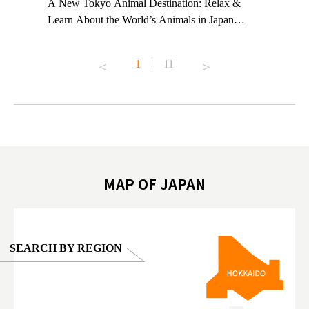
t TeamLab
A New Tokyo Animal Destination: Relax &
Shohei Oh
ng their
Learn About the World’s Animals in Japan
Other Jap
t to
#pr #japankuru #anitouch #anitouchtokyodome
From Kow
o see it for
#capybara #capybaracafe #animalcafe #tokyotrip
#pr #japa
1
|
11
#japantrip #카피바라 #애니터치 #아이와가볼
#kowa #sy
ink in bio)
만한곳 #도쿄여행 #가족여행 #東京旅遊 #東
#preworko
ex #kyoto
京親子景點 #日本動物互動體驗 #水豚泡澡 #
#japan
東京巨蛋城 #เที่ยวญี่ปุ่น2025 #ที่เที่ยว
#오타니쇼
on view of
ครอบครัว #สวนสัตว์ในร่ม #TokyoDomeCity
本旅遊 #運
oto ®
#anitouchtokyodome
ญี่ปุ่น #เ
#ผลิตภัณฑ์
MAP OF JAPAN
SEARCH BY REGION