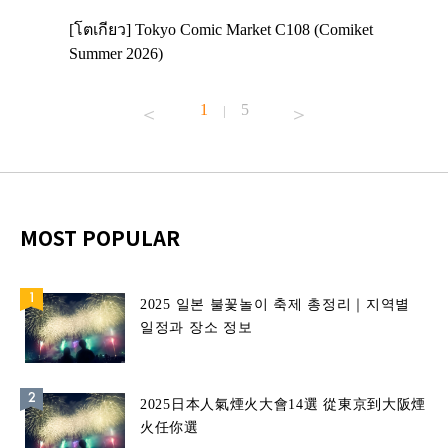
 Enjoy
[โตเกียว] Tokyo Comic Market C108 (Comiket
อีเวนต์น่
ฟสาย
Summer 2026)
ศาลเจ้าค
้านอาหาร
1
5
|
MOST POPULAR
2025 일본 불꽃놀이 축제 총정리｜지역별
일정과 장소 정보
2025日本人氣煙火大會14選 從東京到大阪煙
火任你選