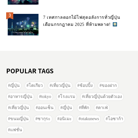
7 เทศกาลดอกไม้ไฟสุดอลังการทั่วญี่ปุ่น
เดือนกรกฎาคม 2025 ที่ห้ามพลาด!
POPULAR TAGS
ญี่ปุ่น
โตเกียว
เที่ยวญี่ปุ่น
ช้อปปิ้ง
ของฝาก
อาหารญี่ปุ่น
tokyo
โรงแรม
เที่ยวญี่ปุ่นด้วยตัวเอง
เที่ยวญี่ปุ่น
ออนเซ็น
ญี่ปุ่น
ที่พัก
คาเฟ่
ขนมญี่ปุ่น
ซากุระ
อนิเมะ
otakunews
โอซาก้า
แฟชั่น